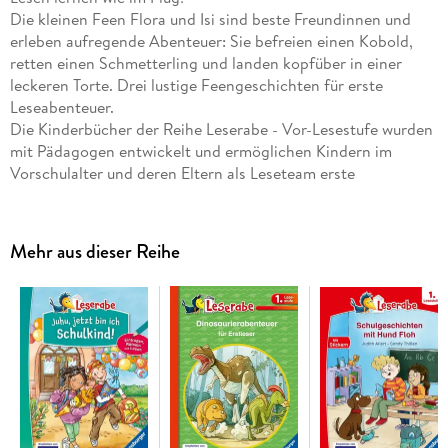
Die kleinen Feen Flora und Isi sind beste Freundinnen und
erleben aufregende Abenteuer: Sie befreien einen Kobold,
retten einen Schmetterling und landen kopfüber in einer
leckeren Torte. Drei lustige Feengeschichten für erste
Leseabenteuer.
Die Kinderbücher der Reihe Leserabe - Vor-Lesestufe wurden
mit Pädagogen entwickelt und ermöglichen Kindern im
Vorschulalter und deren Eltern als Leseteam erste
gemeinsame Leseerlebnisse. Hauptwörter werden durch
Bilder ersetzt, sodass Mädchen und Jungen ab 5 Jahren
leicht in den Leseprozess einbezogen werden können.
Mehr aus dieser Reihe
Empfohlen von Stiftung Lesen, gelistet bei Antolin.