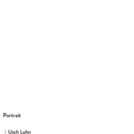
Farbig illustriert
Gewicht
316 g
Größe (L/B/H)
233/172/13 mm
ISBN
9783473462049
Herstelleradresse
Ravensburger Verlag GmbH, Postfach 2460, 88194
Ravensburg, service@ravensburger.de
Portrait
Usch Luhn