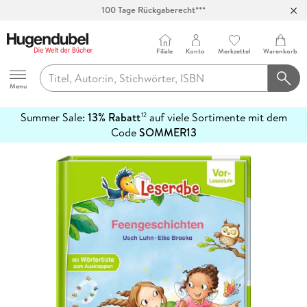
100 Tage Rückgaberecht***
Abholung in über 100 Filialen
Filiale
Konto
Merkzettel
Warenkorb
Hugendubel
Menu
Summer Sale:
13% Rabatt
auf viele Sortimente mit dem
12
mehr
Code
SOMMER13
erfahren