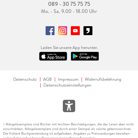
089 - 30 75 75 75
Mo. - Sa. 9.00 - 18.00 Uhr
Laden Sie unsere App herunter.
Datenschutz
AGB
Impressum
Widerrufsbelehrung
Datenschutzeinstellungen
Mängelexemplare sind Bücher mit leichten Beschädigungen, die das Lesen aber nicht
1
einschränken. Mängelexemplare sind durch einen Stempel als solche gekennzeichnet.
Die frühere Buchpreisbindung ist aufgehoben. Angaben zu Preissenkungen beziehen