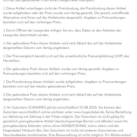
sich auf den gebundenen Preis eines mangelfreien Exemplars.
Diese Artikel unterliegen nicht der Preisbindung, die Preisbindung dieser Artikel
2
wurde aufgehoben oder der Preis wurde vom Verlag gesenkt. Die jeweils zutreffende
Alternative wird Ihnen auf der Artikelseite dargestellt. Angaben zu Preissenkungen
beziehen sich auf den vorherigen Preis.
Durch Öffnen der Leseprobe willigen Sie ein, dass Daten an den Anbieter der
3
Leseprobe übermittelt werden.
Der gebundene Preis dieses Artikels wird nach Ablauf des auf der Artikelseite
4
dargestellten Datums vom Verlag angehoben.
Der Preisvergleich bezieht sich auf die unverbindliche Preisempfehlung (UVP) des
5
Herstellers.
Der gebundene Preis dieses Artikels wurde vom Verlag gesenkt. Angaben zu
6
Preissenkungen beziehen sich auf den vorherigen Preis.
Die Preisbindung dieses Artikels wurde aufgehoben. Angaben zu Preissenkungen
7
beziehen sich auf den letzten gebundenen Preis.
Der gebundene Preis dieses Artikels wird nach Ablauf des auf der Artikelseite
8
dargestellten Datums vom Verlag angehoben.
Ihr Gutschein SOMMER13 gilt bis einschließlich 10.08.2026. Sie können den
12
Gutschein ausschließlich online einlösen unter www.hugendubel.de. Keine Bestellung
zur Abholung mit Zahlung in der Filiale möglich. Der Gutschein ist nicht gültig für
gesetzlich preisgebundene Artikel (deutschsprachige Bücher und eBooks) sowie für
preisgebundene Kalender, tolino shine (4016621130466), tolino select und das
Hugendubel Hörbuch Abo. Der Gutschein ist nicht mit anderen Gutscheinen und
Geschenkkarten kombinierbar. Eine Barauszahlung ist nicht möglich. Ein Weiterverkauf