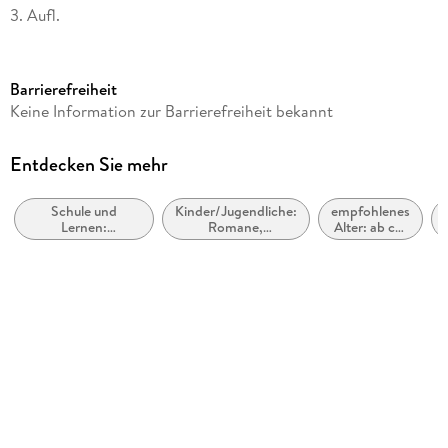
3. Aufl.
Seitenanzahl
48
Barrierefreiheit
Altersempfehlung
Keine Information zur Barrierefreiheit bekannt
von 5 bis 7 Jahren
Reihe
Entdecken Sie mehr
Leserabe - 1. Lesestufe
Schule und
Kinder/Jugendliche:
empfohlenes
Autor/Autorin
Lernen:
Romane,
Alter: ab ca.
Usch Luhn
Erstsprache:
Erzählungen,
5 Jahre
Schreibkompetenz
Tatsachenberichte
Illustrationen
Elke Broska
Verlag/Hersteller
Ravensburger Verlag
Produktart
gebunden
Abbildungen