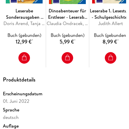
Leserabe
Dinoabenteuer für
Leserabe 1. Lesestu
Sonderausgaben -
Erstleser - Leserabe
- Schulgeschichte
Juhu, jetzt bin ich
Doris Arend, Tanja Bürgermeister, Anja Kiel, Henriette Wich
1. Klasse -
Claudia Ondracek, Martin Klein
mit Hund Floh
Judith Allert
Schulkind!
Erstlesebuch für
Buch (gebunden)
Buch (gebunden)
Buch (gebunden)
Kinder ab 6 Jahren
12,99 €
5,99 €
8,99 €
*
*
*
Produktdetails
Erscheinungsdatum
01. Juni 2022
Sprache
deutsch
Auflage