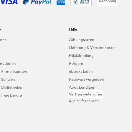
l
Hilfe
hmen
Zahlungsarten
Lieferung & Versandkosten
Filialabholung
mationen
Retoure
ür Firmenkunden
eBooks laden
r Schulen
Passwort vergessen
r Bibliotheken
Abos kündigen
Vertrag widerrufen
r freie Berufe
Alle Hilfethemen