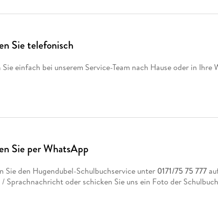
Fremdsprachige Bücher
n Lernhilfen
 Jugendbücher
eiber
Hörbuch Downloads im Bundle
cher
 Vergleich
 Puzzlezubehör
Lernen
New Adult
STABILO
Taschenbücher
hilfen
hriller
 Backen
er
lender
Ratgeber
op
en Sie telefonisch
hriller
Romance
Sachbücher
n Sie einfach bei unserem Service-Team nach Hause oder in Ihre W
precher:innen
Science Fiction
Fremdsprachige Bücher
len Sie per WhatsApp
n Sie den Hugendubel-Schulbuchservice unter
0171/75 75 777
auf
- / Sprachnachricht oder schicken Sie uns ein Foto der Schulbu