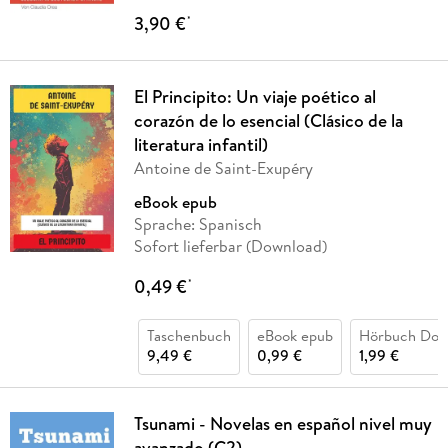
3,90 €
*
El Principito: Un viaje poético al
corazón de lo esencial (Clásico de la
literatura infantil)
Antoine de Saint-Exupéry
eBook epub
Sprache: Spanisch
Sofort lieferbar (Download)
0,49 €
*
Taschenbuch
eBook epub
Hörbuch Dow
9,49 €
0,99 €
1,99 €
Tsunami - Novelas en español nivel muy
avanzado (C2)