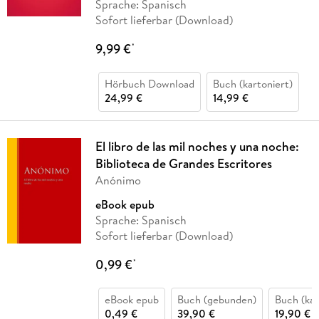
Sprache: Spanisch
Sofort lieferbar (Download)
9,99 €
*
Hörbuch Download
Buch (kartoniert)
24,99 €
14,99 €
El libro de las mil noches y una noche:
Biblioteca de Grandes Escritores
Anónimo
eBook epub
Sprache: Spanisch
Sofort lieferbar (Download)
0,99 €
*
eBook epub
Buch (gebunden)
Buch (kar
0,49 €
39,90 €
19,90 €