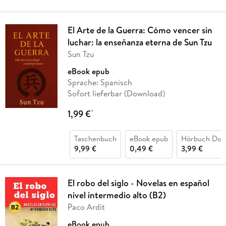
El Arte de la Guerra: Cómo vencer sin
luchar: la enseñanza eterna de Sun Tzu
Sun Tzu
eBook epub
Sprache: Spanisch
Sofort lieferbar (Download)
1,99 €
*
Taschenbuch
eBook epub
Hörbuch Dow
9,99 €
0,49 €
3,99 €
El robo del siglo - Novelas en español
nivel intermedio alto (B2)
Paco Ardit
eBook epub