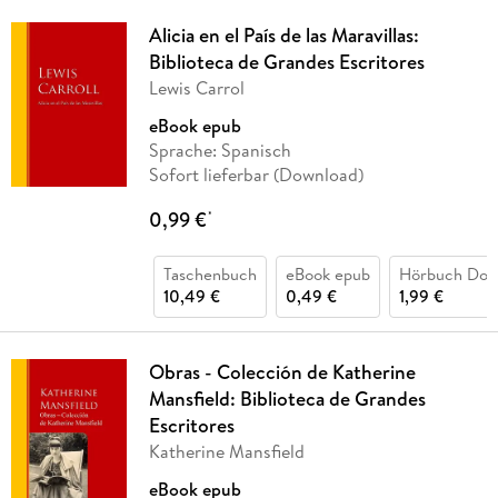
Alicia en el País de las Maravillas:
Biblioteca de Grandes Escritores
Lewis Carrol
eBook epub
Sprache: Spanisch
Sofort lieferbar (Download)
0,99 €
*
Taschenbuch
eBook epub
Hörbuch Dow
10,49 €
0,49 €
1,99 €
Obras - Colección de Katherine
Mansfield: Biblioteca de Grandes
Escritores
Katherine Mansfield
eBook epub