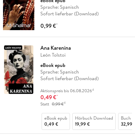
eBook epub
Sprache: Spanisch
Sofort lieferbar (Download)
0,99 €
*
Ana Karenina
León Tolstoi
eBook epub
Sprache: Spanisch
Sofort lieferbar (Download)
4
Aktionspreis bis 06.08.2026
0,49 €
*
4
Statt
0,99 €
eBook epub
Hörbuch Download
Buch (k
0,49 €
19,99 €
32,99 