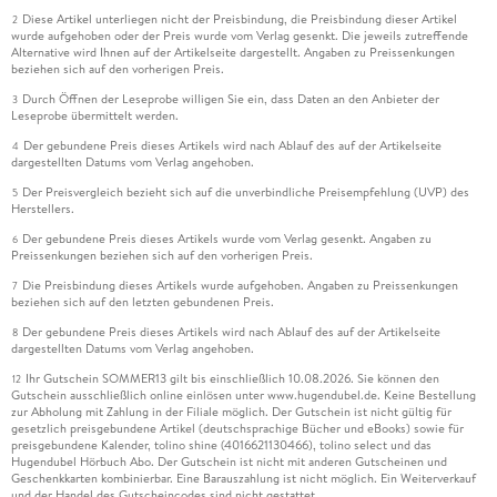
Diese Artikel unterliegen nicht der Preisbindung, die Preisbindung dieser Artikel
2
wurde aufgehoben oder der Preis wurde vom Verlag gesenkt. Die jeweils zutreffende
Alternative wird Ihnen auf der Artikelseite dargestellt. Angaben zu Preissenkungen
beziehen sich auf den vorherigen Preis.
Durch Öffnen der Leseprobe willigen Sie ein, dass Daten an den Anbieter der
3
Leseprobe übermittelt werden.
Der gebundene Preis dieses Artikels wird nach Ablauf des auf der Artikelseite
4
dargestellten Datums vom Verlag angehoben.
Der Preisvergleich bezieht sich auf die unverbindliche Preisempfehlung (UVP) des
5
Herstellers.
Der gebundene Preis dieses Artikels wurde vom Verlag gesenkt. Angaben zu
6
Preissenkungen beziehen sich auf den vorherigen Preis.
Die Preisbindung dieses Artikels wurde aufgehoben. Angaben zu Preissenkungen
7
beziehen sich auf den letzten gebundenen Preis.
Der gebundene Preis dieses Artikels wird nach Ablauf des auf der Artikelseite
8
dargestellten Datums vom Verlag angehoben.
Ihr Gutschein SOMMER13 gilt bis einschließlich 10.08.2026. Sie können den
12
Gutschein ausschließlich online einlösen unter www.hugendubel.de. Keine Bestellung
zur Abholung mit Zahlung in der Filiale möglich. Der Gutschein ist nicht gültig für
gesetzlich preisgebundene Artikel (deutschsprachige Bücher und eBooks) sowie für
preisgebundene Kalender, tolino shine (4016621130466), tolino select und das
Hugendubel Hörbuch Abo. Der Gutschein ist nicht mit anderen Gutscheinen und
Geschenkkarten kombinierbar. Eine Barauszahlung ist nicht möglich. Ein Weiterverkauf
und der Handel des Gutscheincodes sind nicht gestattet.