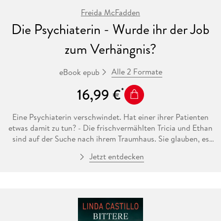
Freida McFadden
Die Psychiaterin - Wurde ihr der Job
zum Verhängnis?
Alle 2 Formate
eBook epub
16,99 €
Eine Psychiaterin verschwindet. Hat einer ihrer Patienten
etwas damit zu tun? - Die frischvermählten Tricia und Ethan
sind auf der Suche nach ihrem Traumhaus. Sie glauben, es
gefunden zu haben in dem Anwesen, das einst Dr. Adrienne
Jetzt entdecken
Hale gehörte, einer renommierten Psychiaterin, die vor drei
Jahren spurlos verschwunden ist. Als ein heftiger Sturm
aufkommt, können sie das Haus nicht mehr verlassen. Tricia
stößt auf eine Sammlung von Videokassetten - Aufnahmen
von Adriennes Patientensitzungen. Mit jeder Kassette, die
sie sich ansieht, wird ihr klarer, wie es zu Adriennes