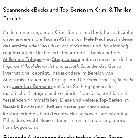
Spannende eBooks und Top-Serien im Krimi & Thriller-
Bereich
Zu den herausragenden Krimi-Serien im eBook-Format zählen
unter anderem die
Taunus-Krimis
von
Nele Neuhaus
, in denen
das ermittelnde Duo
Oliver von Bodenstein
und
Pia Kirchhoff
regelmäßig die Bestsellerlisten anführt. Ebenso hat die
Millenium-Trilogie
von
Stieg Larsson
mit den unvergesslichen
Figuren
Mikael Blomkvist
und
Lisbeth Salander
das Genre
international geprägt, insbesondere im Bereich von
Machtmissbrauch und Korruption. Die
Kommissar-Dupin-Reihe
von
Jean-Luc Bannalec
entführt Sie hingegen in die
malerische Bretagne und verbindet französisches Flair mit
fesselnden Kriminalfällen. Diese und weitere
Top-Serien im
Bereich Krimis und Thriller
überzeugen durch eine
kontinuierliche Charakterentwicklung sowie eigenständige
Fälle, die sowohl Neueinsteiger:innen als auch langjährige
Fans begeistern.
Führende Autor:innen der deutschen Krimi-Szene