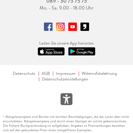
089 - 30 75 75 75
Mo. - Sa. 9.00 - 18.00 Uhr
Laden Sie unsere App herunter.
Datenschutz
AGB
Impressum
Widerrufsbelehrung
Datenschutzeinstellungen
Mängelexemplare sind Bücher mit leichten Beschädigungen, die das Lesen aber nicht
1
einschränken. Mängelexemplare sind durch einen Stempel als solche gekennzeichnet.
Die frühere Buchpreisbindung ist aufgehoben. Angaben zu Preissenkungen beziehen
sich auf den gebundenen Preis eines mangelfreien Exemplars.