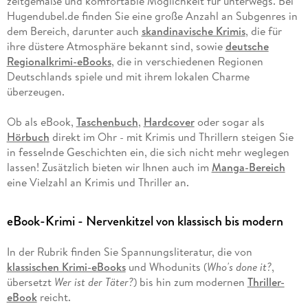
zeitgemäße und komfortable Möglichkeit für unterwegs. Bei
Hugendubel.de finden Sie eine große Anzahl an Subgenres in
dem Bereich, darunter auch
skandinavische Krimis
, die für
ihre düstere Atmosphäre bekannt sind, sowie
deutsche
Regionalkrimi-eBooks
, die in verschiedenen Regionen
Deutschlands spiele und mit ihrem lokalen Charme
überzeugen.
Ob als eBook,
Taschenbuch
,
Hardcover
oder sogar als
Hörbuch
direkt im Ohr - mit Krimis und Thrillern steigen Sie
in fesselnde Geschichten ein, die sich nicht mehr weglegen
lassen! Zusätzlich bieten wir Ihnen auch im
Manga-Bereich
eine Vielzahl an Krimis und Thriller an.
eBook-Krimi - Nervenkitzel von klassisch bis modern
In der Rubrik finden Sie Spannungsliteratur, die von
klassischen Krimi-eBooks
und Whodunits (
Who's done it?
,
übersetzt
Wer ist der Täter?
) bis hin zum modernen
Thriller-
eBook
reicht.