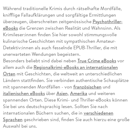
Während traditionelle Krimis durch rätselhafte Mordfälle,
knifflige Fallaufklärungen und sorgfältige Ermittlungen
überzeugen, überschreiten zeitgenössische
Psychothriller-
eBooks
die Grenzen zwischen Realität und Wahnsinn. Als
Krimileser:innen finden Sie hier sowohl stimmungsvolle
kulinarische Geschichten mit sympathischen Amateur-
Detektiv:innen als auch fesselnde EPUB-Thriller, die mit
unerwarteten Wendungen begeistern.
Besonders beliebt sind dabei neben
True Crime eBooks
vor
allem auch die
Regionalkrimi-eBooks an internationalen
Orten
mit Geschichten, die weltweit an unterschiedlichen
Ländern stattfinden. Sie verbinden authentische Schauplätze
mit spannenden Mordfällen - von
französischen
und
italienischen eBooks
über
Asien
,
Amerika
und weiteren
spannenden Orten. Diese Krimi- und Thriller-eBooks können
Sie bei uns deutschsprachig lesen. Sollten Sie nach
internationalen Büchern suchen, die in
verschiedenen
Sprachen
geschrieben sind, finden Sie auch hierzu eine große
Auswahl bei uns.