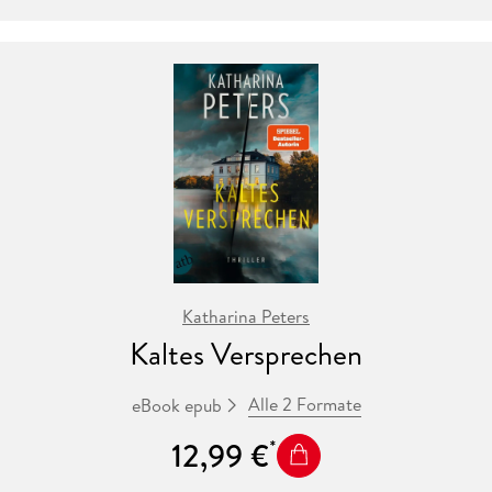
einige Meilen entfernt ein weiteres Mordopfer gefunden
wird.
Während der Ermittlungen stößt Kate auf eine Wand aus
Schweigen. Niemand aus der amischen Gemeinde ist bereit,
mit ihr über die Toten zu sprechen. Bis ein geheimnisvoller
Hinweis eingeht, der Kate auf eine neue Spur bringt. Doch je
näher sie dem Täter kommt, desto stärker wird ihre
Befürchtung, dass die Geheimnisse, die unter der idyllischen
Oberfläche von Painters Mill brodeln, ein weiteres Leben
fordern werden.
Katharina Peters
Kaltes Versprechen
Der 17. Fall der Bestseller-Reihe mit Polizeichefin Kate
Burkholder
Alle 2 Formate
eBook epub
12,99 €