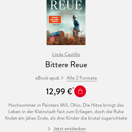
Verschwinden kam. Ein Netz aus Lügen tut sich auf. Doch
wenn Tricia bei der letzten Kassette ankommt, wird es
bereits zu spät sein . . .
Linda Castillo
Bittere Reue
Alle 2 Formate
eBook epub
12,99 €
Hochsommer in Painters Mill, Ohio. Die Hitze bringt das
Leben in der Kleinstadt fast zum Erliegen, doch die Ruhe
findet ein jähes Ende, als drei Kinder die brutal zugerichtete
Leiche eines jungen amischen Mannes entdecken. Kaum hat
Jetzt entdecken
Polizeichefin Kate Burkholder den Toten identifiziert, als