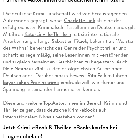
Die deutsche Krimi-Landschaft wird von herausragenden
Autor:innen geprägt, wobei
Charlotte Link
als eine der
erfolgreichsten Kriminalschriftstellerinnen Deutschlands gilt.
Mit ihren
Kate-Linville-Thrillern
hat sie internationale
Anerkennung erlangt.
Sebastian Fitzek
, bekannt als "Meister
des Wahns", beherrscht das Genre der Psychothriller und
schafft es regelmäßig, seine Leser:innen mit verstörenden
und zugleich fesselnden Geschichten zu begeistern. Auch
Nele Neuhaus
zählt zu den erfolgreichsten Autor:innen
Deutschlands. Darüber hinaus beweist
Rita Falk
mit ihren
bayerischen Provinzkrimis
eindrucksvoll, wie Humor und
Spannung miteinander harmonieren können.
Diese und weitere
Top:Autor:innen im Bereich Krimis und
Thriller
zeigen, dass deutsche Krimi-eBooks auf
internationalem Niveau bestehen können!
Jetzt Krimi-eBook & Thriller-eBooks kaufen bei
Hugendubel.de!