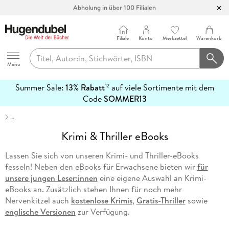
Bücher versandkostenfrei*
100 Tage Rückgaberecht***
Abholung in über 100 Filialen
Filiale
Konto
Merkzettel
Warenkorb
Hugendubel
Menu
Summer Sale:
13% Rabatt
auf viele Sortimente mit dem
12
mehr
Code
SOMMER13
erfahren
…
Krimi & Thriller eBooks
Lassen Sie sich von unseren Krimi- und Thriller-eBooks
fesseln! Neben den eBooks für Erwachsene bieten wir
für
unsere jungen Leser:innen
eine eigene Auswahl an Krimi-
eBooks an. Zusätzlich stehen Ihnen für noch mehr
Nervenkitzel auch
kostenlose Krimis
,
Gratis-Thriller
sowie
englische Versionen
zur Verfügung.