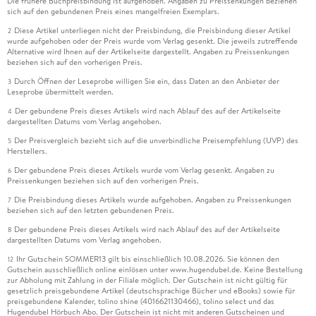
Die frühere Buchpreisbindung ist aufgehoben. Angaben zu Preissenkungen beziehen
sich auf den gebundenen Preis eines mangelfreien Exemplars.
Diese Artikel unterliegen nicht der Preisbindung, die Preisbindung dieser Artikel
2
wurde aufgehoben oder der Preis wurde vom Verlag gesenkt. Die jeweils zutreffende
Alternative wird Ihnen auf der Artikelseite dargestellt. Angaben zu Preissenkungen
beziehen sich auf den vorherigen Preis.
Durch Öffnen der Leseprobe willigen Sie ein, dass Daten an den Anbieter der
3
Leseprobe übermittelt werden.
Der gebundene Preis dieses Artikels wird nach Ablauf des auf der Artikelseite
4
dargestellten Datums vom Verlag angehoben.
Der Preisvergleich bezieht sich auf die unverbindliche Preisempfehlung (UVP) des
5
Herstellers.
Der gebundene Preis dieses Artikels wurde vom Verlag gesenkt. Angaben zu
6
Preissenkungen beziehen sich auf den vorherigen Preis.
Die Preisbindung dieses Artikels wurde aufgehoben. Angaben zu Preissenkungen
7
beziehen sich auf den letzten gebundenen Preis.
Der gebundene Preis dieses Artikels wird nach Ablauf des auf der Artikelseite
8
dargestellten Datums vom Verlag angehoben.
Ihr Gutschein SOMMER13 gilt bis einschließlich 10.08.2026. Sie können den
12
Gutschein ausschließlich online einlösen unter www.hugendubel.de. Keine Bestellung
zur Abholung mit Zahlung in der Filiale möglich. Der Gutschein ist nicht gültig für
gesetzlich preisgebundene Artikel (deutschsprachige Bücher und eBooks) sowie für
preisgebundene Kalender, tolino shine (4016621130466), tolino select und das
Hugendubel Hörbuch Abo. Der Gutschein ist nicht mit anderen Gutscheinen und