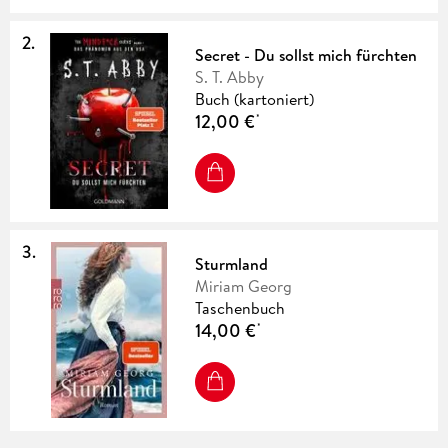
2
.
Secret - Du sollst mich fürchten
S. T. Abby
Buch (kartoniert)
12,00 €
*
3
.
Sturmland
Miriam Georg
Taschenbuch
14,00 €
*