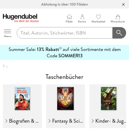
Abholung in über 100 Filialen
Filiale
Konto
Merkzettel
Warenkorb
Hugendubel
Menu
Summer Sale:
13% Rabatt
auf viele Sortimente mit dem
12
mehr
Code
SOMMER13
erfahren
…
Taschenbücher
Biografien & Erinnerungen
Fantasy & Science Fiction
Kinder- & Jugendbücher