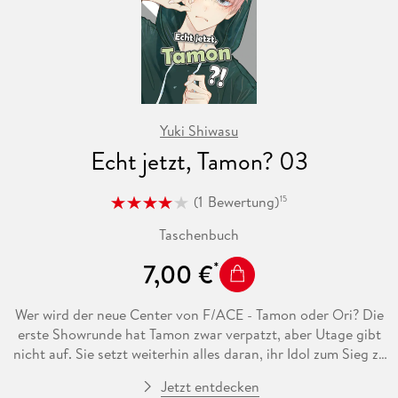
Yuki Shiwasu
Echt jetzt, Tamon? 03
(
1
Bewertung
)
15
Taschenbuch
7,00 €
Wer wird der neue Center von F/ACE - Tamon oder Ori? Die
erste Showrunde hat Tamon zwar verpatzt, aber Utage gibt
nicht auf. Sie setzt weiterhin alles daran, ihr Idol zum Sieg zu
pushen. Denn sie hat eine riskante Wette mit Ori
Jetzt entdecken
geschlossen: Wenn Tamon verliert, muss sie die Seiten