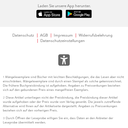
Laden Sie unsere App herunter.
Datenschutz
AGB
Impressum
Widerrufsbelehrung
Datenschutzeinstellungen
Mängelexemplare sind Bücher mit leichten Beschädigungen, die das Lesen aber nicht
1
einschränken. Mängelexemplare sind durch einen Stempel als solche gekennzeichnet.
Die frühere Buchpreisbindung ist aufgehoben. Angaben zu Preissenkungen beziehen
sich auf den gebundenen Preis eines mangelfreien Exemplars.
Diese Artikel unterliegen nicht der Preisbindung, die Preisbindung dieser Artikel
2
wurde aufgehoben oder der Preis wurde vom Verlag gesenkt. Die jeweils zutreffende
Alternative wird Ihnen auf der Artikelseite dargestellt. Angaben zu Preissenkungen
beziehen sich auf den vorherigen Preis.
Durch Öffnen der Leseprobe willigen Sie ein, dass Daten an den Anbieter der
3
Leseprobe übermittelt werden.