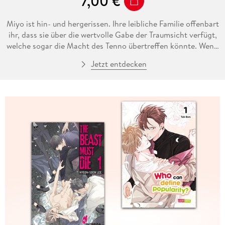
7,00 €
Miyo ist hin- und hergerissen. Ihre leibliche Familie offenbart
ihr, dass sie über die wertvolle Gabe der Traumsicht verfügt,
welche sogar die Macht des Tenno übertreffen könnte. Wenn
sie zu ihnen zurückkehrt, könnte sie lernen, diese zu
Jetzt entdecken
meistern. Dafür müsste sie jedoch ihren Verlobten Kiyoka
verlassen. Wie wird ihr Herz entscheiden?