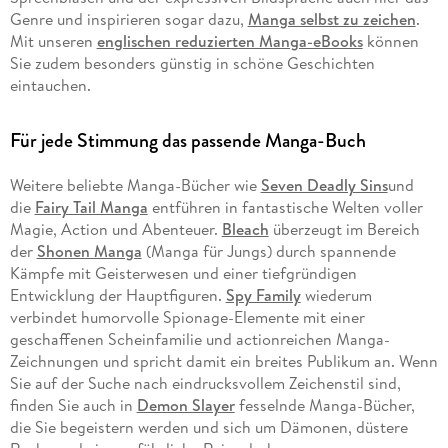
Genre und inspirieren sogar dazu,
Manga selbst zu zeichen
.
Mit unseren
englischen reduzierten Manga-eBooks
können
Sie zudem besonders günstig in schöne Geschichten
eintauchen.
Für jede Stimmung das passende Manga-Buch
Weitere beliebte Manga-Bücher wie
Seven Deadly Sins
und
die
Fairy Tail Manga
entführen in fantastische Welten voller
Magie, Action und Abenteuer.
Bleach
überzeugt im Bereich
der
Shonen Manga
(Manga für Jungs) durch spannende
Kämpfe mit Geisterwesen und einer tiefgründigen
Entwicklung der Hauptfiguren.
Spy Family
wiederum
verbindet humorvolle Spionage-Elemente mit einer
geschaffenen Scheinfamilie und actionreichen Manga-
Zeichnungen und spricht damit ein breites Publikum an. Wenn
Sie auf der Suche nach eindrucksvollem Zeichenstil sind,
finden Sie auch in
Demon Slayer
fesselnde Manga-Bücher,
die Sie begeistern werden und sich um Dämonen, düstere