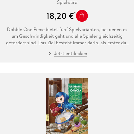
Spielware
18,20 €
Dobble One Piece bietet fünf Spielvarianten, bei denen es
um Geschwindigkeit geht und alle Spieler gleichzeitig
gefordert sind. Das Ziel besteht immer darin, als Erster das
Symbol zu finden, das auf zwei Karten übereinstimmt, und es
Jetzt entdecken
dann laut zu benennen. Ein Must-have für alle Fans von One
Piece.