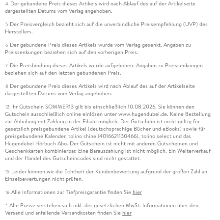
Der gebundene Preis dieses Artikels wird nach Ablauf des auf der Artikelseite
4
dargestellten Datums vom Verlag angehoben.
Der Preisvergleich bezieht sich auf die unverbindliche Preisempfehlung (UVP) des
5
Herstellers.
Der gebundene Preis dieses Artikels wurde vom Verlag gesenkt. Angaben zu
6
Preissenkungen beziehen sich auf den vorherigen Preis.
Die Preisbindung dieses Artikels wurde aufgehoben. Angaben zu Preissenkungen
7
beziehen sich auf den letzten gebundenen Preis.
Der gebundene Preis dieses Artikels wird nach Ablauf des auf der Artikelseite
8
dargestellten Datums vom Verlag angehoben.
Ihr Gutschein SOMMER13 gilt bis einschließlich 10.08.2026. Sie können den
12
Gutschein ausschließlich online einlösen unter www.hugendubel.de. Keine Bestellung
zur Abholung mit Zahlung in der Filiale möglich. Der Gutschein ist nicht gültig für
gesetzlich preisgebundene Artikel (deutschsprachige Bücher und eBooks) sowie für
preisgebundene Kalender, tolino shine (4016621130466), tolino select und das
Hugendubel Hörbuch Abo. Der Gutschein ist nicht mit anderen Gutscheinen und
Geschenkkarten kombinierbar. Eine Barauszahlung ist nicht möglich. Ein Weiterverkauf
und der Handel des Gutscheincodes sind nicht gestattet.
Leider können wir die Echtheit der Kundenbewertung aufgrund der großen Zahl an
15
Einzelbewertungen nicht prüfen.
Alle Informationen zur Tiefpreisgarantie finden Sie
hier
16
Alle Preise verstehen sich inkl. der gesetzlichen MwSt. Informationen über den
*
Versand und anfallende Versandkosten finden Sie
hier