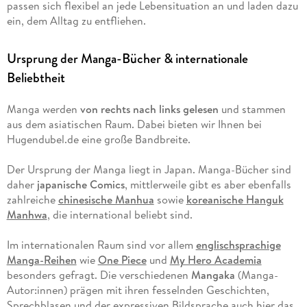
passen sich flexibel an jede Lebensituation an und laden dazu
ein, dem Alltag zu entfliehen.
Ursprung der Manga-Bücher & internationale
Beliebtheit
Manga werden
von rechts nach links gelesen
und stammen
aus dem asiatischen Raum. Dabei bieten wir Ihnen bei
Hugendubel.de eine große Bandbreite.
Der Ursprung der Manga liegt in Japan. Manga-Bücher sind
daher
japanische Comics
, mittlerweile gibt es aber ebenfalls
zahlreiche
chinesische Manhua
sowie
koreanische Hanguk
Manhwa
, die international beliebt sind.
Im internationalen Raum sind vor allem
englischsprachige
Manga-Reihen
wie
One Piece
und
My Hero Academia
besonders gefragt. Die verschiedenen
Mangaka
(Manga-
Autor:innen) prägen mit ihren fesselnden Geschichten,
Sprechblasen und der expressiven Bildsprache auch hier das