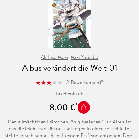
Das erste Kapitel von Mynes Quest, ihre neue Heimat mit
Bücherliebe zu erfüllen!
Akihisa Maki
,
Miki Yatsubo
Albus verändert die Welt 01
(
2
Bewertungen
)
15
Taschenbuch
8,00 €
Den allmächtigen Dämonenkönig besiegen? Für Albus ist
das die leichteste Übung. Gefangen in einer Zeitschleife,
stellte er sich schon 19-mal seinem Erzfeind entgegen. Doch