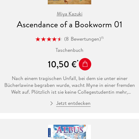
Miya Kazuki
Ascendance of a Bookworm 01
(
8
Bewertungen
)
15
Taschenbuch
10,50 €
Nach einem tragischen Unfall, bei dem sie unter einer
Bücherlawine begraben wurde, wacht Myne in einer fremden
Welt auf. Plötzlich ist sie keine Collegestudentin mehr,
sondern die Tochter eines Soldaten, fünf Jahre jung und
Jetzt entdecken
leidet an einer mysteriösen Krankheit! Aber ihre Liebe zum
Lesen ist ungebrochen umso ärgerlicher, dass Bücher in
dieser Fantasy-Welt extrem teuer und dem Adel vorbehalten
sind. Was soll man bloß tun, wenn man unbedingt lesen will,
aber keine Bücher finden kann? Selbst welche herstellen!