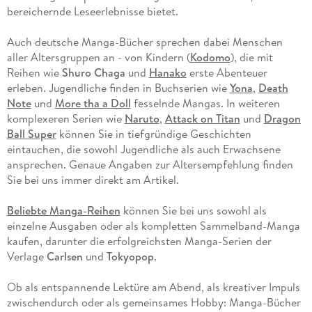
bereichernde Leseerlebnisse bietet.
Auch deutsche Manga-Bücher sprechen dabei Menschen
aller Altersgruppen an - von Kindern (
Kodomo
), die mit
Reihen wie
Shuro Chaga
und
Hanako
erste Abenteuer
erleben. Jugendliche finden in Buchserien wie
Yona
,
Death
Note
und
More tha a Doll
fesselnde Mangas. In weiteren
komplexeren Serien wie
Naruto
,
Attack on Titan
und
Dragon
Ball Super
können Sie in tiefgründige Geschichten
eintauchen, die sowohl Jugendliche als auch Erwachsene
ansprechen. Genaue Angaben zur Altersempfehlung finden
Sie bei uns immer direkt am Artikel.
Beliebte Manga-Reihen
können Sie bei uns sowohl als
einzelne Ausgaben oder als kompletten Sammelband-Manga
kaufen, darunter die erfolgreichsten Manga-Serien der
Verlage
Carlsen
und
Tokyopop
.
Ob als entspannende Lektüre am Abend, als kreativer Impuls
zwischendurch oder als gemeinsames Hobby: Manga-Bücher