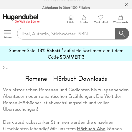
Abholung in über 100 Filialen
Filiale
Konto
Merkzettel
Warenkorb
Hugendubel
Menu
Summer Sale:
13% Rabatt
auf viele Sortimente mit dem
12
mehr
Code
SOMMER13
erfahren
…
Romane - Hörbuch Downloads
Von historischen Romanen und Gedichten bis zu spannenden
Abenteuern oder romantischen Erzählungen: Die Welt der
Roman-Hörbücher ist abwechslungsreich und voller
Überraschungen!
Dank ausdrucksstarker Stimmen werden die einzelnen
Geschichten lebendig! Mit unserem
Hörbuch-Abo
können