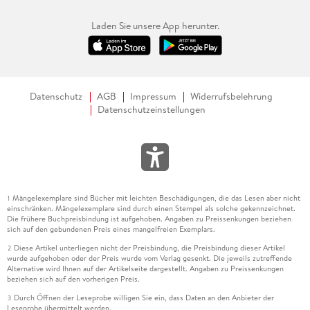
Laden Sie unsere App herunter.
Datenschutz
AGB
Impressum
Widerrufsbelehrung
Datenschutzeinstellungen
Mängelexemplare sind Bücher mit leichten Beschädigungen, die das Lesen aber nicht
1
einschränken. Mängelexemplare sind durch einen Stempel als solche gekennzeichnet.
Die frühere Buchpreisbindung ist aufgehoben. Angaben zu Preissenkungen beziehen
sich auf den gebundenen Preis eines mangelfreien Exemplars.
Diese Artikel unterliegen nicht der Preisbindung, die Preisbindung dieser Artikel
2
wurde aufgehoben oder der Preis wurde vom Verlag gesenkt. Die jeweils zutreffende
Alternative wird Ihnen auf der Artikelseite dargestellt. Angaben zu Preissenkungen
beziehen sich auf den vorherigen Preis.
Durch Öffnen der Leseprobe willigen Sie ein, dass Daten an den Anbieter der
3
Leseprobe übermittelt werden.