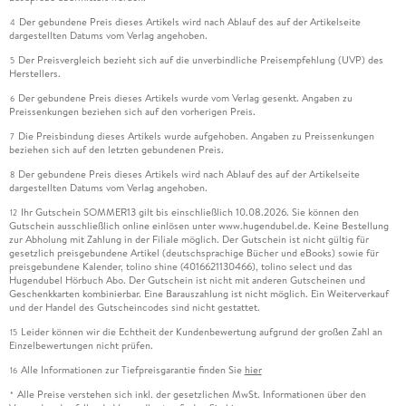
Der gebundene Preis dieses Artikels wird nach Ablauf des auf der Artikelseite
4
dargestellten Datums vom Verlag angehoben.
Der Preisvergleich bezieht sich auf die unverbindliche Preisempfehlung (UVP) des
5
Herstellers.
Der gebundene Preis dieses Artikels wurde vom Verlag gesenkt. Angaben zu
6
Preissenkungen beziehen sich auf den vorherigen Preis.
Die Preisbindung dieses Artikels wurde aufgehoben. Angaben zu Preissenkungen
7
beziehen sich auf den letzten gebundenen Preis.
Der gebundene Preis dieses Artikels wird nach Ablauf des auf der Artikelseite
8
dargestellten Datums vom Verlag angehoben.
Ihr Gutschein SOMMER13 gilt bis einschließlich 10.08.2026. Sie können den
12
Gutschein ausschließlich online einlösen unter www.hugendubel.de. Keine Bestellung
zur Abholung mit Zahlung in der Filiale möglich. Der Gutschein ist nicht gültig für
gesetzlich preisgebundene Artikel (deutschsprachige Bücher und eBooks) sowie für
preisgebundene Kalender, tolino shine (4016621130466), tolino select und das
Hugendubel Hörbuch Abo. Der Gutschein ist nicht mit anderen Gutscheinen und
Geschenkkarten kombinierbar. Eine Barauszahlung ist nicht möglich. Ein Weiterverkauf
und der Handel des Gutscheincodes sind nicht gestattet.
Leider können wir die Echtheit der Kundenbewertung aufgrund der großen Zahl an
15
Einzelbewertungen nicht prüfen.
Alle Informationen zur Tiefpreisgarantie finden Sie
hier
16
Alle Preise verstehen sich inkl. der gesetzlichen MwSt. Informationen über den
*