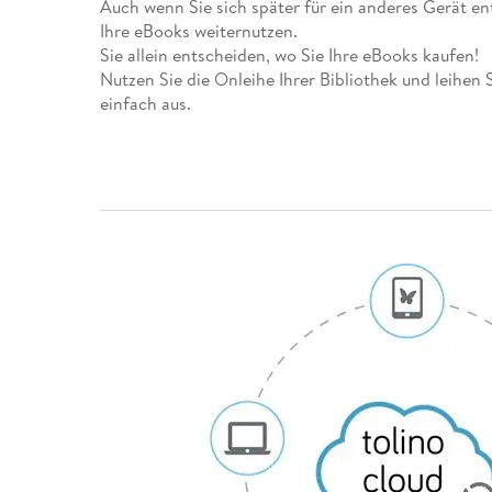
Auch wenn Sie sich später für ein anderes Gerät en
Leseempfehlung
eBook Abonnement
Postkarten
Westerman
Kinder- &
Kugelschr
Hörbuchsprecher
Günstige Spielwaren
Wochenkalender
Kinderbü
Romane
Geräte im
Puzzles &
Schule & 
Ihre eBooks weiternutzen.
Buchtrends auf Social Media
eBooks verschenken
Klett Lern
Krimis & T
Sie allein entscheiden, wo Sie Ihre eBooks kaufen!
Buchkalender
Kochen &
Sachbüch
Sprachka
Nutzen Sie die Onleihe Ihrer Bibliothek und leihen 
büchermenschen
Duden Sh
Romane
Krimis & T
einfach aus.
Top Autor:innen
Hörspiele
Manga
Top Serien
Hörbuchs
Gebrauchtbuch