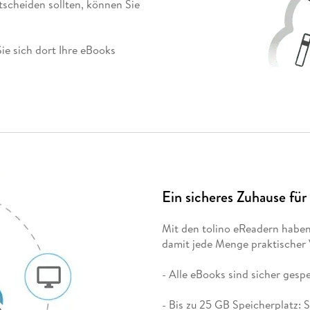
Fremdsprachige Bücher
tscheiden sollten, können Sie
n Lernhilfen
 Jugendbücher
eiber
Hörbuch Downloads im Bundle
cher
 Vergleich
 Puzzlezubehör
Lernen
New Adult
STABILO
Taschenbücher
hilfen
hriller
 Backen
er
lender
Ratgeber
Sie sich dort Ihre eBooks
op
hriller
Romance
Sachbücher
precher:innen
Science Fiction
Fremdsprachige Bücher
Ein sicheres Zuhause für
Mit den tolino eReadern haben
damit jede Menge praktischer V
- Alle eBooks sind sicher gesp
- Bis zu 25 GB Speicherplatz: 