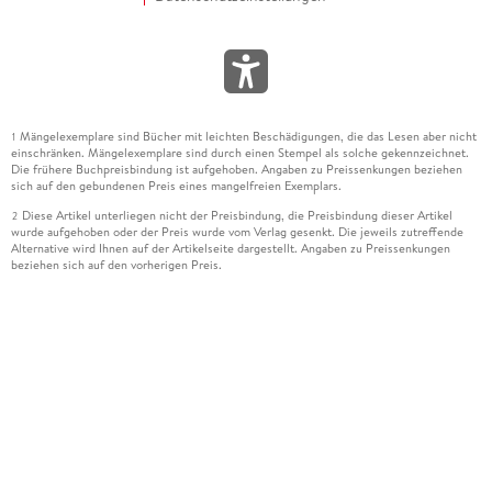
Mängelexemplare sind Bücher mit leichten Beschädigungen, die das Lesen aber nicht
1
einschränken. Mängelexemplare sind durch einen Stempel als solche gekennzeichnet.
Die frühere Buchpreisbindung ist aufgehoben. Angaben zu Preissenkungen beziehen
sich auf den gebundenen Preis eines mangelfreien Exemplars.
Diese Artikel unterliegen nicht der Preisbindung, die Preisbindung dieser Artikel
2
wurde aufgehoben oder der Preis wurde vom Verlag gesenkt. Die jeweils zutreffende
Alternative wird Ihnen auf der Artikelseite dargestellt. Angaben zu Preissenkungen
beziehen sich auf den vorherigen Preis.
Durch Öffnen der Leseprobe willigen Sie ein, dass Daten an den Anbieter der
3
Leseprobe übermittelt werden.
Der gebundene Preis dieses Artikels wird nach Ablauf des auf der Artikelseite
4
dargestellten Datums vom Verlag angehoben.
Der Preisvergleich bezieht sich auf die unverbindliche Preisempfehlung (UVP) des
5
Herstellers.
Der gebundene Preis dieses Artikels wurde vom Verlag gesenkt. Angaben zu
6
Preissenkungen beziehen sich auf den vorherigen Preis.
Die Preisbindung dieses Artikels wurde aufgehoben. Angaben zu Preissenkungen
7