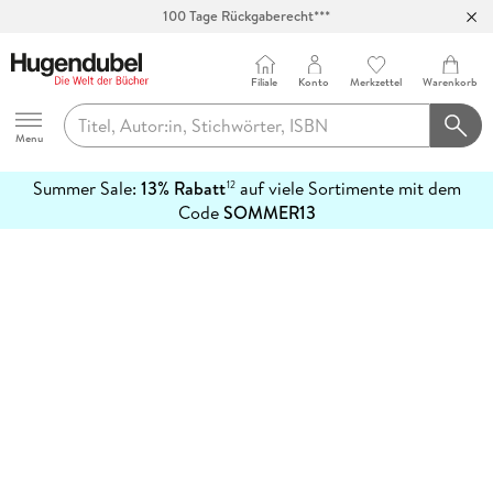
100 Tage Rückgaberecht***
Abholung in über 100 Filialen
Filiale
Konto
Merkzettel
Warenkorb
Hugendubel
Menu
Summer Sale:
13% Rabatt
auf viele Sortimente mit dem
12
mehr
Code
SOMMER13
erfahren