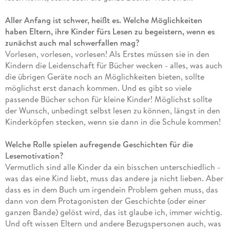
Ergänzung zur Kinderbuch-Bestsellerreihe.
Familie.
Lang ersehnt und endlich da: Der vierte Band der
Aller Anfang ist schwer, heißt es. Welche Möglichkeiten
Erfolgsreihe von Bestsellerautorin Kirsten Boie mit
haben Eltern, ihre Kinder fürs Lesen zu begeistern, wenn es
über 300.000 verkauften Exemplaren.
zunächst auch mal schwerfallen mag?
Stimmungsvoll illustriert: Die zauberhaften Bilder von
Vorlesen, vorlesen, vorlesen! Als Erstes müssen sie in den
Verena Körting erwecken die Geschichte zum Leben.
Kindern die Leidenschaft für Bücher wecken - alles, was auch
Das perfekte Geschenk: Eine wunderbare
die übrigen Geräte noch an Möglichkeiten bieten, sollte
Überraschung für das Osternest oder zur Einstimmung
möglichst erst danach kommen. Und es gibt so viele
auf den Frühling.
passende Bücher schon für kleine Kinder! Möglichst sollte
der Wunsch, unbedingt selbst lesen zu können, längst in den
Sehnsucht nach Sommerby. In der
Erfolgsreihe
sind bisher
Kinderköpfen stecken, wenn sie dann in die Schule kommen!
folgende Titel erschienen:
Welche Rolle spielen aufregende Geschichten für die
Band 1: Ein Sommer in Sommerby
Lesemotivation?
Band 2: Zurück in Sommerby
Vermutlich sind alle Kinder da ein bisschen unterschiedlich -
Band 3: Für immer Sommerby
was das eine Kind liebt, muss das andere ja nicht lieben. Aber
dass es in dem Buch um irgendein Problem gehen muss, das
dann von dem Protagonisten der Geschichte (oder einer
ganzen Bande) gelöst wird, das ist glaube ich, immer wichtig.
Und oft wissen Eltern und andere Bezugspersonen auch, was