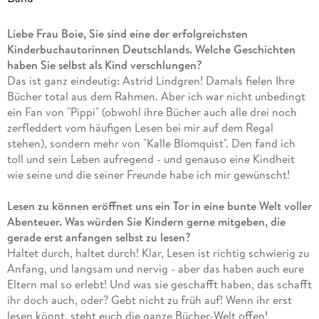
Verbindung zu bringen. Martha hilft im Café Schnasselbude
Ideal für die ganze Familie
: Eignet sich hervorragend
aus, weil ihr Freund Enes zum Schüleraustausch in den USA
zum Vorlesen und gemeinsamen Lesen, fördert das
Liebe Frau Boie, Sie sind eine der erfolgreichsten
ist. Doch leider antwortet Enes so selten auf ihre
Gespräch über Werte und den Umgang miteinander.
Kinderbuchautorinnen Deutschlands. Welche Geschichten
Nachrichten. Und dann schickt er seiner Mutter auch noch
Mehr als nur Unterhaltung
: Neben der spannenden
haben Sie selbst als Kind verschlungen?
ein Foto von sich mit einem anderen Mädchen. Erstaunlich,
Handlung bietet das Buch Anstöße, über den eigenen
Das ist ganz eindeutig: Astrid Lindgren! Damals fielen Ihre
dass sie alle bei dem Trubel überhaupt Zeit finden, Ostereier
Lebensstil und den Wert von Gemeinschaft und Natur
Bücher total aus dem Rahmen. Aber ich war nicht unbedingt
zu suchen ...
nachzudenken.
ein Fan von "Pippi" (obwohl ihre Bücher auch alle drei noch
zerfleddert vom häufigen Lesen bei mir auf dem Regal
Band 4 der Sommerby-Reihe von Bestsellerautorin Kirsten
stehen), sondern mehr von "Kalle Blomquist". Den fand ich
Der Dein SPIEGEL-Bestseller, auch gelistet bei Antolin.
Boie ist eine wunderbare Frühlingsgeschichte für Kinder ab
toll und sein Leben aufregend - und genauso eine Kindheit
10 Jahren. Ein hyggeliges Abenteuer für die ganze Familie!
wie seine und die seiner Freunde habe ich mir gewünscht!
Alle Bände der Reihe:
Band 1: Ein Sommer in Sommerby
Am schönsten ist es in Sommerby: Ein Ferienabenteuer an
Lesen zu können eröffnet uns ein Tor in eine bunte Welt voller
Band 2: Zurück in Sommerby
der Ostsee
Abenteuer. Was würden Sie Kindern gerne mitgeben, die
Band 3: Für immer Sommerby
gerade erst anfangen selbst zu lesen?
Lieblingsthemen Freundschaft, Familie und Ferien: Eine
Band 4: Am schönsten ist es in Sommerby
Haltet durch, haltet durch! Klar, Lesen ist richtig schwierig zu
wunderbare Abenteuergeschichte für Kinder ab 10
Anfang, und langsam und nervig - aber das haben auch eure
Zusätzlich erschienen ist das Koch- und Erlebnisbuch
Jahren.
Eltern mal so erlebt! Und was sie geschafft haben, das schafft
"Sehnsucht nach Sommerby" mit norddeutschen Rezepten
Zum Vor- und Selberlesen: Ein Mehrgenerationenbuch
ihr doch auch, oder? Gebt nicht zu früh auf! Wenn ihr erst
und Ausflugstipps in der Schlei-Region - eine perfekte
für gemütliche, gemeinsame Vorlesestunden in der
lesen könnt, steht euch die ganze Bücher-Welt offen!