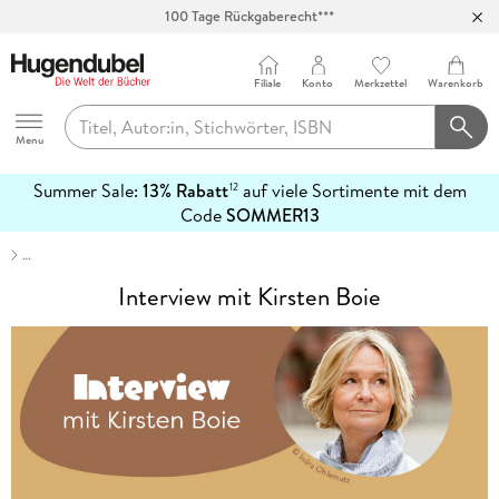
100 Tage Rückgaberecht***
Abholung in über 100 Filialen
Filiale
Konto
Merkzettel
Warenkorb
Hugendubel
Menu
Summer Sale:
13% Rabatt
auf viele Sortimente mit dem
12
mehr
Code
SOMMER13
erfahren
…
Interview mit Kirsten Boie