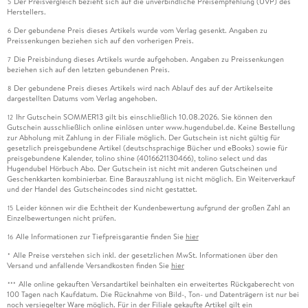
Der Preisvergleich bezieht sich auf die unverbindliche Preisempfehlung (UVP) des
5
Herstellers.
Der gebundene Preis dieses Artikels wurde vom Verlag gesenkt. Angaben zu
6
Preissenkungen beziehen sich auf den vorherigen Preis.
Die Preisbindung dieses Artikels wurde aufgehoben. Angaben zu Preissenkungen
7
beziehen sich auf den letzten gebundenen Preis.
Der gebundene Preis dieses Artikels wird nach Ablauf des auf der Artikelseite
8
dargestellten Datums vom Verlag angehoben.
Ihr Gutschein SOMMER13 gilt bis einschließlich 10.08.2026. Sie können den
12
Gutschein ausschließlich online einlösen unter www.hugendubel.de. Keine Bestellung
zur Abholung mit Zahlung in der Filiale möglich. Der Gutschein ist nicht gültig für
gesetzlich preisgebundene Artikel (deutschsprachige Bücher und eBooks) sowie für
preisgebundene Kalender, tolino shine (4016621130466), tolino select und das
Hugendubel Hörbuch Abo. Der Gutschein ist nicht mit anderen Gutscheinen und
Geschenkkarten kombinierbar. Eine Barauszahlung ist nicht möglich. Ein Weiterverkauf
und der Handel des Gutscheincodes sind nicht gestattet.
Leider können wir die Echtheit der Kundenbewertung aufgrund der großen Zahl an
15
Einzelbewertungen nicht prüfen.
Alle Informationen zur Tiefpreisgarantie finden Sie
hier
16
Alle Preise verstehen sich inkl. der gesetzlichen MwSt. Informationen über den
*
Versand und anfallende Versandkosten finden Sie
hier
Alle online gekauften Versandartikel beinhalten ein erweitertes Rückgaberecht von
***
100 Tagen nach Kaufdatum. Die Rücknahme von Bild-, Ton- und Datenträgern ist nur bei
noch versiegelter Ware möglich. Für in der Filiale gekaufte Artikel gilt ein