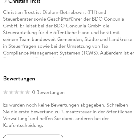
Christian Trost
Christian Trost ist Diplom-Betriebswirt (FH) und
Steuerberater sowie Geschäftsführer der BDO Concunia
GmbH. Er leitet bei der BDO Concunia GmbH die
Steuerabteilung für die öffentliche Hand und berät mit
seinem Team bundesweit Gemeinden, Städte und Landkreise
in Steuerfragen sowie bei der Umsetzung von Tax
Compliance Management Systemen (TCMS). Außerdem ist er
Fachautor und Dozent für Seminare.
Matthias Menebröcker ist als Diplom-Jurist und
Bewertungen
Steuerberater für die Concunia Unternehmensgruppe tätig.
Er ist Fachautor und beschäftigt sich schwerpunktmäßig mit
0 Bewertungen
der Besteuerung der öffentlichen Hand.
Es wurden noch keine Bewertungen abgegeben. Schreiben
Sie die erste Bewertung zu "Umsatzsteuer in der öffentlichen
Verwaltung" und helfen Sie damit anderen bei der
Kaufentscheidung.