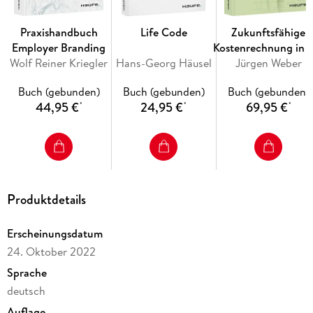
Umfangreiche Fallsammlung der wichtigsten Praxisfälle
Praxishandbuch
Life Code
Zukunftsfähige
Neu in der 3. Auflage:
Ausführungen zur
Employer Branding
Kostenrechnung in 
umsatzsteuerlichen Organschaft, zur Friedhofsverwaltung
Wolf Reiner Kriegler
Hans-Georg Häusel
Unternehmenssteuer
Jürgen Weber
und zu Kurbetrieben, die aktuelle Rechtsprechung,
Einarbeitung der aktuellen Verwaltungsauffassung und
Buch (gebunden)
Buch (gebunden)
Buch (gebunden)
Literaturmeinungen
44,95 €
24,95 €
69,95 €
*
*
*
Digitale Extras:
Anweisungen der Finanzverwaltung
Gesetze
Produktdetails
Prüfschemata
Übersichten
Erscheinungsdatum
24. Oktober 2022
Sprache
deutsch
Auflage