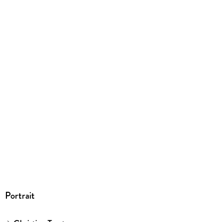
9783648165256
Herstelleradresse
Haufe-Lexware GmbH & Co. KG , Munzinger Str. 9, D-79111
Freiburg, info@haufe.de
Portrait