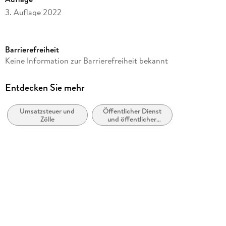
3. Auflage 2022
Seitenanzahl
667
Barrierefreiheit
Reihe
Keine Information zur Barrierefreiheit bekannt
Haufe Fachbuch
Autor/Autorin
Entdecken Sie mehr
Christian Trost, Matthias Menebröcker
Umsatzsteuer und
Öffentlicher Dienst
Verlag/Hersteller
Zölle
und öffentlicher
Haufe-Lexware GmbH
Sektor
Produktart
gebunden
Gewicht
1234 g
Größe (L/B/H)
242/179/45 mm
ISBN