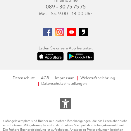
089 - 30 75 75 75
Mo. - Sa. 9.00 - 18.00 Uhr
Laden Sie unsere App herunter.
Datenschutz
AGB
Impressum
Widerrufsbelehrung
Datenschutzeinstellungen
Mängelexemplare sind Bücher mit leichten Beschädigungen, die das Lesen aber nicht
1
einschränken. Mängelexemplare sind durch einen Stempel als solche gekennzeichnet.
Die frühere Buchpreisbindung ist aufgehoben. Angaben zu Preissenkungen beziehen