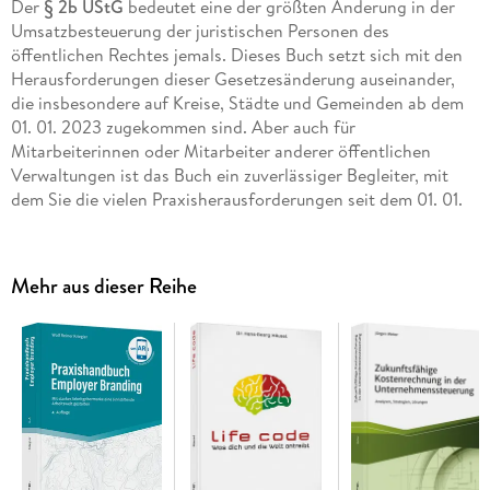
Der
§ 2b UStG
bedeutet eine der größten Änderung in der
Umsatzbesteuerung der juristischen Personen des
öffentlichen Rechtes jemals. Dieses Buch setzt sich mit den
Herausforderungen dieser Gesetzesänderung auseinander,
die insbesondere auf Kreise, Städte und Gemeinden ab dem
01. 01. 2023 zugekommen sind. Aber auch für
Mitarbeiterinnen oder Mitarbeiter anderer öffentlichen
Verwaltungen ist das Buch ein zuverlässiger Begleiter, mit
dem Sie die vielen Praxisherausforderungen seit dem 01. 01.
2023 bewältigen und sich auf vor Gericht durch seine
Zitierfähigkeit behaupten können.
Mehr aus dieser Reihe
Inhalte:
Grundlagen des Umsatzsteuerrechts und der Besteuerung
der öffentlichen Hand
Unternehmereigenschaft nach § 2 Abs. 3 UStG a. F. und §
2b UStG seit dem 01. 01. 2023
Vorsteuerabzug der juristischen Personen des öffentlichen
Rechts