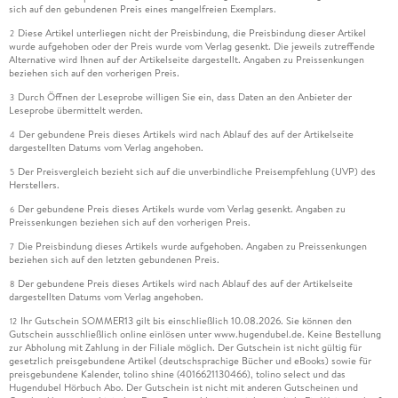
sich auf den gebundenen Preis eines mangelfreien Exemplars.
Diese Artikel unterliegen nicht der Preisbindung, die Preisbindung dieser Artikel
2
wurde aufgehoben oder der Preis wurde vom Verlag gesenkt. Die jeweils zutreffende
Alternative wird Ihnen auf der Artikelseite dargestellt. Angaben zu Preissenkungen
beziehen sich auf den vorherigen Preis.
Durch Öffnen der Leseprobe willigen Sie ein, dass Daten an den Anbieter der
3
Leseprobe übermittelt werden.
Der gebundene Preis dieses Artikels wird nach Ablauf des auf der Artikelseite
4
dargestellten Datums vom Verlag angehoben.
Der Preisvergleich bezieht sich auf die unverbindliche Preisempfehlung (UVP) des
5
Herstellers.
Der gebundene Preis dieses Artikels wurde vom Verlag gesenkt. Angaben zu
6
Preissenkungen beziehen sich auf den vorherigen Preis.
Die Preisbindung dieses Artikels wurde aufgehoben. Angaben zu Preissenkungen
7
beziehen sich auf den letzten gebundenen Preis.
Der gebundene Preis dieses Artikels wird nach Ablauf des auf der Artikelseite
8
dargestellten Datums vom Verlag angehoben.
Ihr Gutschein SOMMER13 gilt bis einschließlich 10.08.2026. Sie können den
12
Gutschein ausschließlich online einlösen unter www.hugendubel.de. Keine Bestellung
zur Abholung mit Zahlung in der Filiale möglich. Der Gutschein ist nicht gültig für
gesetzlich preisgebundene Artikel (deutschsprachige Bücher und eBooks) sowie für
preisgebundene Kalender, tolino shine (4016621130466), tolino select und das
Hugendubel Hörbuch Abo. Der Gutschein ist nicht mit anderen Gutscheinen und