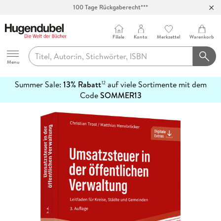
100 Tage Rückgaberecht***
Abholung in über 100 Filialen
Filiale
Konto
Merkzettel
Warenkorb
Hugendubel
Menu
Summer Sale:
13% Rabatt
auf viele Sortimente mit dem
12
mehr
Code
SOMMER13
erfahren