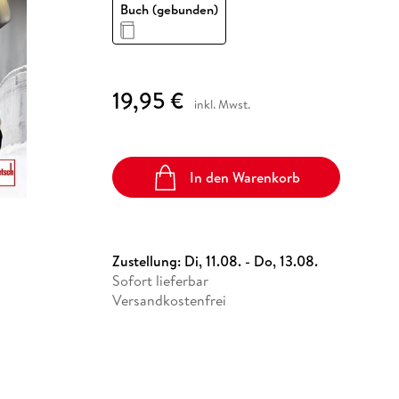
Fremdsprachige Bücher
Buch (gebunden)
n Lernhilfen
 Jugendbücher
eiber
Hörbuch Downloads im Bundle
cher
 Vergleich
 Puzzlezubehör
Lernen
New Adult
STABILO
Taschenbücher
hilfen
hriller
 Backen
er
lender
Ratgeber
op
hriller
Romance
19,95 €
inkl. Mwst.
Sachbücher
precher:innen
Science Fiction
Fremdsprachige Bücher
In den Warenkorb
Zustellung:
Di, 11.08. - Do, 13.08.
Sofort lieferbar
Versandkostenfrei