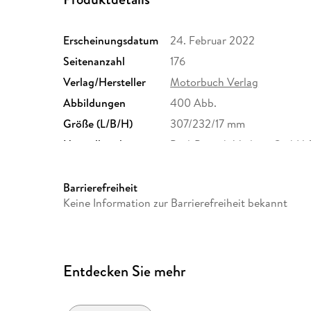
Erscheinungsdatum
24. Februar 2022
Seitenanzahl
176
Verlag/Hersteller
Motorbuch Verlag
Abbildungen
400 Abb.
Größe (L/B/H)
307/232/17 mm
Herstelleradresse
Paul-Pietsch-Verlage GmbH & 
70178 Stuttgart, gpsr@paul-
Barrierefreiheit
Keine Information zur Barrierefreiheit bekannt
Entdecken Sie mehr