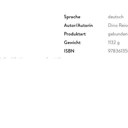
Sprache
deutsch
Autor/Autorin
Dino Reis
Produktart
gebunden
Gewicht
1132 g
ISBN
9783613
Co. KG, Hauptstätter Str. 149,
pietsch-verlage.de