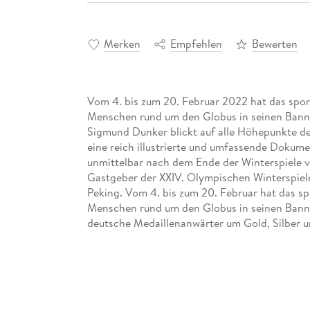
Merken
Empfehlen
Bewerten
Vom 4. bis zum 20. Februar 2022 hat das spor
Menschen rund um den Globus in seinen Bann
Sigmund Dunker blickt auf alle Höhepunkte de
eine reich illustrierte und umfassende Dokume
unmittelbar nach dem Ende der Winterspiele vo
Gastgeber der XXIV. Olympischen Winterspiel
Peking. Vom 4. bis zum 20. Februar hat das sp
Menschen rund um den Globus in seinen Bann
deutsche Medaillenanwärter um Gold, Silber 
und Sigmund Dunker blickt auf alle Höhepunkt
Fans eine reich illustrierte und umfassende D
die unmittelbar nach dem Ende der Winterspiel