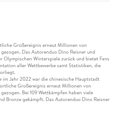
tliche Großereignis erneut Millionen von
 gezogen. Das Autorenduo Dino Reisner und
r Olympischen Winterspiele zurück und bietet Fans
ntation aller Wettbewerbe samt Statistiken, die
rliegt.
e im Jahr 2022 war die chinesische Hauptstadt
ortliche Großereignis erneut Millionen von
 gezogen. Bei 109 Wettkämpfen haben viele
und Bronze gekämpft. Das Autorenduo Dino Reisner
e der Olympischen Winterspiele zurück und bietet
okumentation aller Wettbewerbe samt Statistiken,
e vorliegt.