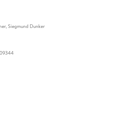
ner, Siegmund Dunker
509344