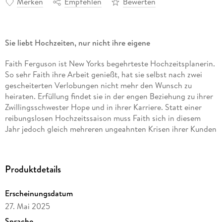
Merken
Empfehlen
Bewerten
Sie liebt Hochzeiten, nur nicht ihre eigene
Faith Ferguson ist New Yorks begehrteste Hochzeitsplanerin.
So sehr Faith ihre Arbeit genießt, hat sie selbst nach zwei
gescheiterten Verlobungen nicht mehr den Wunsch zu
heiraten. Erfüllung findet sie in der engen Beziehung zu ihrer
Zwillingsschwester Hope und in ihrer Karriere. Statt einer
reibungslosen Hochzeitssaison muss Faith sich in diesem
Jahr jedoch gleich mehreren ungeahnten Krisen ihrer Kunden
stellen. Neben alldem kann sie die aufkeimenden Gefühle für
den gutaussehenden Bruder einer ihrer Bräutigame gar nicht
gebrauchen.
Produktdetails
Danielle Steel, die internationale Bestsellerautorin mit mehr
Erscheinungsdatum
als einer Milliarde verkauften Exemplaren weltweit nun
endlich mit ihrem neuen Roman auf Deutsch!
27. Mai 2025
Sprache