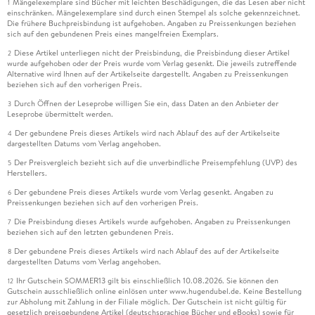
Mängelexemplare sind Bücher mit leichten Beschädigungen, die das Lesen aber nicht
1
einschränken. Mängelexemplare sind durch einen Stempel als solche gekennzeichnet.
Die frühere Buchpreisbindung ist aufgehoben. Angaben zu Preissenkungen beziehen
sich auf den gebundenen Preis eines mangelfreien Exemplars.
Diese Artikel unterliegen nicht der Preisbindung, die Preisbindung dieser Artikel
2
wurde aufgehoben oder der Preis wurde vom Verlag gesenkt. Die jeweils zutreffende
Alternative wird Ihnen auf der Artikelseite dargestellt. Angaben zu Preissenkungen
beziehen sich auf den vorherigen Preis.
Durch Öffnen der Leseprobe willigen Sie ein, dass Daten an den Anbieter der
3
Leseprobe übermittelt werden.
Der gebundene Preis dieses Artikels wird nach Ablauf des auf der Artikelseite
4
dargestellten Datums vom Verlag angehoben.
Der Preisvergleich bezieht sich auf die unverbindliche Preisempfehlung (UVP) des
5
Herstellers.
Der gebundene Preis dieses Artikels wurde vom Verlag gesenkt. Angaben zu
6
Preissenkungen beziehen sich auf den vorherigen Preis.
Die Preisbindung dieses Artikels wurde aufgehoben. Angaben zu Preissenkungen
7
beziehen sich auf den letzten gebundenen Preis.
Der gebundene Preis dieses Artikels wird nach Ablauf des auf der Artikelseite
8
dargestellten Datums vom Verlag angehoben.
Ihr Gutschein SOMMER13 gilt bis einschließlich 10.08.2026. Sie können den
12
Gutschein ausschließlich online einlösen unter www.hugendubel.de. Keine Bestellung
zur Abholung mit Zahlung in der Filiale möglich. Der Gutschein ist nicht gültig für
gesetzlich preisgebundene Artikel (deutschsprachige Bücher und eBooks) sowie für