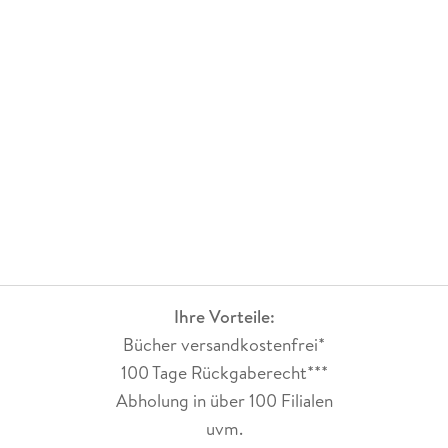
Irgendwie geht bei Faith alles so leicht von der Hand und alle
sind sie glücklich und zufrieden. Ich will nicht verhehlen, dass
es durchaus Stellen im Buch gab, die mich persönlich sehr
berührt haben. Aber das war nur eine einzige in 300
Seiten!Nein, mir hat der Roman leider nicht so gut gefallen.
Ich habe da einfach mehr erwartet, wenn auch nicht
unbedingt ein Feuerwerk. Mehr erfrischende Dialoge, ein
bisschen mehr Tiefgang und Persönlichkeiten mit Ecken und
Kanten. Und eine Story mit kleinen Überraschungen.Für alle
Danielle Steel-Fans sicher ein Muss, ich vergebe trotzdem
nur drei Sterne.
Ihre Vorteile:
Bücher versandkostenfrei*
100 Tage Rückgaberecht***
Abholung in über 100 Filialen
uvm.