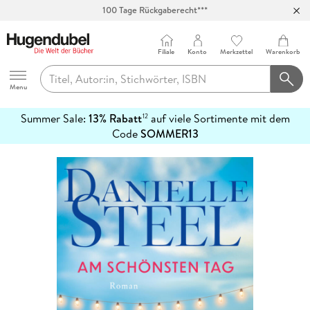
100 Tage Rückgaberecht***
Abholung in über 100 Filialen
Filiale
Konto
Merkzettel
Warenkorb
Hugendubel
Menu
Summer Sale:
13% Rabatt
auf viele Sortimente mit dem
12
mehr
Code
SOMMER13
erfahren