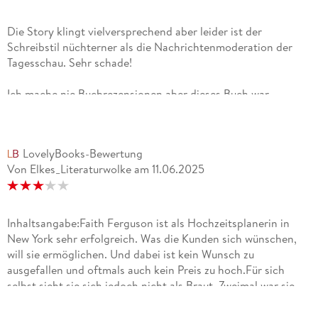
Die Story klingt vielversprechend aber leider ist der
Schreibstil nüchterner als die Nachrichtenmoderation der
Tagesschau. Sehr schade!
Ich mache nie Buchrezensionen aber dieses Buch war
definitiv eine Verschwendung meiner Lebenszeit. Die
gesamte Story wird aus der außenstehenden Sichtweise
geschrieben und man baut absolut keine tieferen Emotionen
LovelyBooks-Bewertung
auf. Lediglich die 3 traumatisierenden Geburten von denen
Von Elkes_Literaturwolke
am
11.06.2025
berichtet wird werden im Detail genau beschrieben aber von
der Liebesgeschichte auf die man eigentlich hinfiebern
möchte wird mir gefühlt 3 Sätzen abgespeist. Hätte ich doch
direkt nach dem 2. Kapitel nur abgebrochen. Schade!
Inhaltsangabe:Faith Ferguson ist als Hochzeitsplanerin in
New York sehr erfolgreich. Was die Kunden sich wünschen,
will sie ermöglichen. Und dabei ist kein Wunsch zu
ausgefallen und oftmals auch kein Preis zu hoch.Für sich
selbst sieht sie sich jedoch nicht als Braut. Zweimal war sie
bereits verlobt und beide Male kam es nicht zur Hochzeit.
Inzwischen fühlt sie sich sehr wohl damit und erlebt eher die