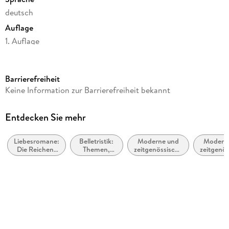
deutsch
Auflage
1. Auflage
Seitenanzahl
302
Barrierefreiheit
Autor/Autorin
Keine Information zur Barrierefreiheit bekannt
Danielle Steel
Übersetzung
Entdecken Sie mehr
Christian Trautmann
Liebesromane:
Belletristik:
Moderne und
Modern
Verlag/Hersteller
Die Reichen,
Themen,
zeitgenössische
zeitgenös
HarperCollins Paperback
Berühmten
Stoffe,
Liebesromane
Belletri
und
Motive:
allgemei
Originaltitel
Mächtigen
Liebe und
literar
Beziehungen
The Wedding Planner
Originalsprache
englisch
Produktart