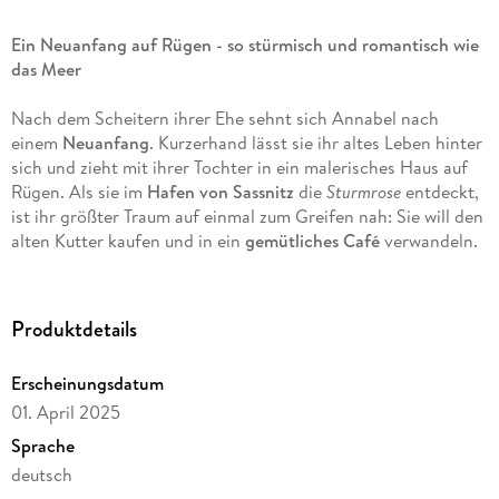
Ein Neuanfang auf Rügen - so stürmisch und romantisch wie
das Meer
Nach dem Scheitern ihrer Ehe sehnt sich Annabel nach
einem
Neuanfang
. Kurzerhand lässt sie ihr altes Leben hinter
sich und zieht mit ihrer Tochter in ein malerisches Haus auf
Rügen. Als sie im
Hafen von Sassnitz
die
Sturmrose
entdeckt,
ist ihr größter Traum auf einmal zum Greifen nah: Sie will den
alten Kutter kaufen und in ein
gemütliches Café
verwandeln.
Dabei lernt sie Christian kennen, zunächst als Konkurrenten,
später jedoch als charmanten und liebevollen Mann.
Während der Renovierungsarbeiten stößt Annabel auf einen
Produktdetails
versteckten Brief, der von der Flucht einer jungen Frau aus
der DDR erzählt. Dieser Brief bringt ihr Leben erneut in
Erscheinungsdatum
turbulente Gewässer, denn nicht nur Christians
01. April 2025
Vergangenheit scheint eng mit der
Sturmrose
verknüpft zu
sein - auch Annabels eigene Geschichte holt sie ein. Und
Sprache
plötzlich nimmt ihre Mutter Kontakt zu ihr auf, die sie zuletzt
deutsch
als kleines Mädchen gesehen hat . . .