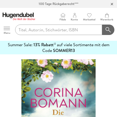
100 Tage Rückgaberecht***
Abholung in über 100 Filialen
Filiale
Konto
Merkzettel
Warenkorb
Hugendubel
Menu
Summer Sale:
13% Rabatt
auf viele Sortimente mit dem
12
mehr
Code
SOMMER13
erfahren