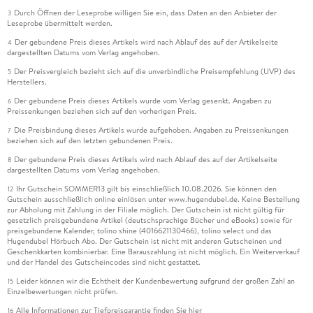
Durch Öffnen der Leseprobe willigen Sie ein, dass Daten an den Anbieter der
3
Leseprobe übermittelt werden.
Der gebundene Preis dieses Artikels wird nach Ablauf des auf der Artikelseite
4
dargestellten Datums vom Verlag angehoben.
Der Preisvergleich bezieht sich auf die unverbindliche Preisempfehlung (UVP) des
5
Herstellers.
Der gebundene Preis dieses Artikels wurde vom Verlag gesenkt. Angaben zu
6
Preissenkungen beziehen sich auf den vorherigen Preis.
Die Preisbindung dieses Artikels wurde aufgehoben. Angaben zu Preissenkungen
7
beziehen sich auf den letzten gebundenen Preis.
Der gebundene Preis dieses Artikels wird nach Ablauf des auf der Artikelseite
8
dargestellten Datums vom Verlag angehoben.
Ihr Gutschein SOMMER13 gilt bis einschließlich 10.08.2026. Sie können den
12
Gutschein ausschließlich online einlösen unter www.hugendubel.de. Keine Bestellung
zur Abholung mit Zahlung in der Filiale möglich. Der Gutschein ist nicht gültig für
gesetzlich preisgebundene Artikel (deutschsprachige Bücher und eBooks) sowie für
preisgebundene Kalender, tolino shine (4016621130466), tolino select und das
Hugendubel Hörbuch Abo. Der Gutschein ist nicht mit anderen Gutscheinen und
Geschenkkarten kombinierbar. Eine Barauszahlung ist nicht möglich. Ein Weiterverkauf
und der Handel des Gutscheincodes sind nicht gestattet.
Leider können wir die Echtheit der Kundenbewertung aufgrund der großen Zahl an
15
Einzelbewertungen nicht prüfen.
Alle Informationen zur Tiefpreisgarantie finden Sie
hier
16