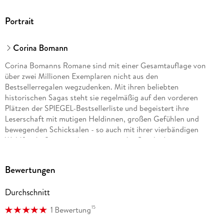
Portrait
Corina Bomann
Corina Bomanns Romane sind mit einer Gesamtauflage von
über zwei Millionen Exemplaren nicht aus den
Bestsellerregalen wegzudenken. Mit ihren beliebten
historischen Sagas steht sie regelmäßig auf den vorderen
Plätzen der SPIEGEL-Bestsellerliste und begeistert ihre
Leserschaft mit mutigen Heldinnen, großen Gefühlen und
bewegenden Schicksalen - so auch mit ihrer vierbändigen
Waldfriede-Saga um die ereignisreiche Geschichte eines
Berliner Krankenhauses und ihrer neuen Dilogie 'Die Frauen
vom Rosenhag', die die Leserinnen nach Schweden entführt.
Bewertungen
Durchschnitt
15
1 Bewertung