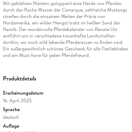
Mit geblähten Nüstern galoppiert eine Herde von Pferden
durch das flache Wasser der Camargue, zahlreiche Mustangs
streifen durch die einsamen Weiten der Prärie von
Nordamerika, ein wilder Hengst trabt im heißen Sand der
Namib. Der wundervolle Pferdekalender von Renate Utz
entführt uns in verschiedene traumhafte Landschaften
dorthin, wo noch wild lebende Pferderassen zu finden sind.
Ein außergewöhnlich schönes Geschenk für alle Tierliebhaber
und ein Must-have für jeden Pferdefreund.
Hochwertiger Wandkalender mit 12 wunderschönen Bildern.
Unsere Umwelt liegt uns am Herzen. Daher verwenden wir
Produktdetails
ausschließlich FSC-zertifizierte Papiere aus
verantwortungsvoller Waldwirtschaft. Wir vermeiden
Erscheinungsdatum
Überproduktion und somit deutliche Abfallmengen, da wir
16. April 2025
bedarfsgerecht in Einzelfertigung in Deutschland (Made in
Germany) produzieren. Wir halten unsere Transportwege kurz
Sprache
und sorgen für eine klimabewusste Logistik.
deutsch
Auflage
14 Seiten bestehend aus 1 Cover | 12 Monatsseiten | 1