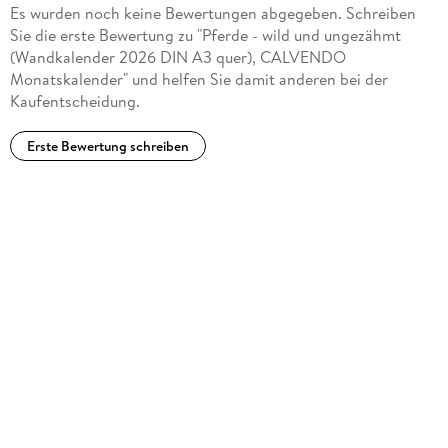
Traumhafte Bilder frei lebender Pferderassen in
Es wurden noch keine Bewertungen abgegeben. Schreiben
ursprünglichen Naturlandschaften von Autor(in): Renate
Sie die erste Bewertung zu "Pferde - wild und ungezähmt
Bleicher
(Wandkalender 2026 DIN A3 quer), CALVENDO
Monatskalender" und helfen Sie damit anderen bei der
Kaufentscheidung.
Erste Bewertung schreiben