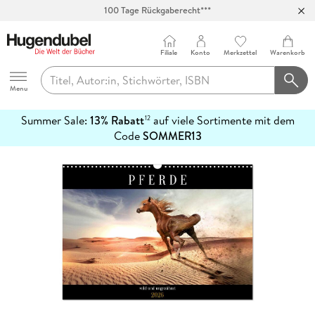
100 Tage Rückgaberecht***
Abholung in über 100 Filialen
Filiale
Konto
Merkzettel
Warenkorb
Hugendubel
Menu
Summer Sale:
13% Rabatt
auf viele Sortimente mit dem
12
mehr
Code
SOMMER13
erfahren