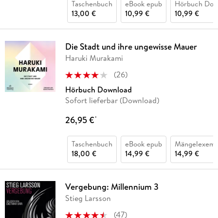
Taschenbuch
eBook epub
Hörbuch Dow
13,00 €
10,99 €
10,99 €
Die Stadt und ihre ungewisse Mauer
Haruki Murakami
(
26
)
Hörbuch Download
Sofort lieferbar (Download)
26,95 €
*
Taschenbuch
eBook epub
Mängelexemp
18,00 €
14,99 €
14,99 €
Vergebung: Millennium 3
Stieg Larsson
(
47
)