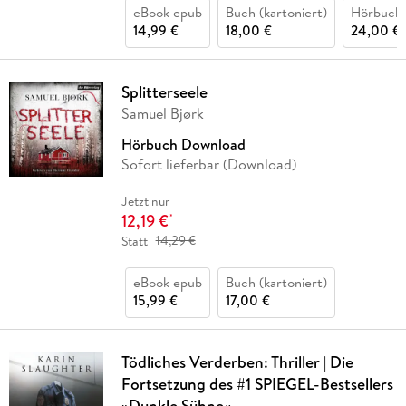
eBook epub
Buch (kartoniert)
Hörbuch
14,99 €
18,00 €
24,00 €
Splitterseele
Samuel Bjørk
Hörbuch Download
Sofort lieferbar (Download)
Jetzt nur
12,19 €
*
Statt
14,29 €
eBook epub
Buch (kartoniert)
15,99 €
17,00 €
Tödliches Verderben: Thriller | Die
Fortsetzung des #1 SPIEGEL-Bestsellers
»Dunkle Sühne«