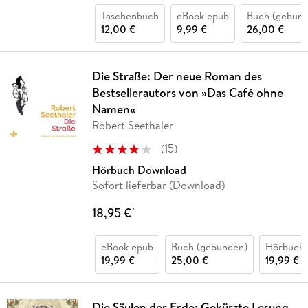
Taschenbuch
eBook epub
Buch (gebund
12,00 €
9,99 €
26,00 €
Die Straße: Der neue Roman des
Bestsellerautors von »Das Café ohne
Namen«
Robert Seethaler
(
15
)
Hörbuch Download
Sofort lieferbar (Download)
18,95 €
*
eBook epub
Buch (gebunden)
Hörbuch
19,99 €
25,00 €
19,99 €
Die Säulen der Erde: Gekürzte Lesung