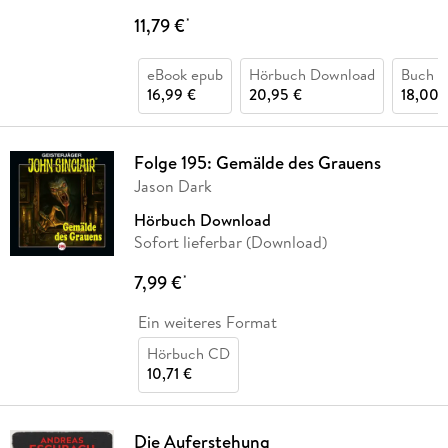
11,79 €
*
eBook epub
Hörbuch Download
Buch (k
16,99 €
20,95 €
18,00 
Folge 195: Gemälde des Grauens
Jason Dark
Hörbuch Download
Sofort lieferbar (Download)
7,99 €
*
Ein weiteres Format
Hörbuch CD
10,71 €
Die Auferstehung