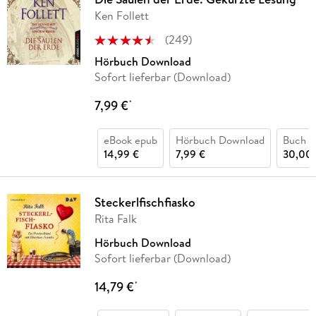
Ken Follett
(
249
)
Hörbuch Download
Sofort lieferbar (Download)
7,99 €
*
eBook epub
Hörbuch Download
Buch (
14,99 €
7,99 €
30,00 
Steckerlfischfiasko
Rita Falk
Hörbuch Download
Sofort lieferbar (Download)
14,79 €
*