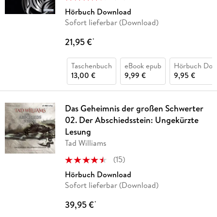
Hörbuch Download
Sofort lieferbar (Download)
21,95 €
*
Taschenbuch
eBook epub
Hörbuch Dow
13,00 €
9,99 €
9,95 €
Das Geheimnis der großen Schwerter
02. Der Abschiedsstein: Ungekürzte
Lesung
Tad Williams
(
15
)
Hörbuch Download
Sofort lieferbar (Download)
39,95 €
*