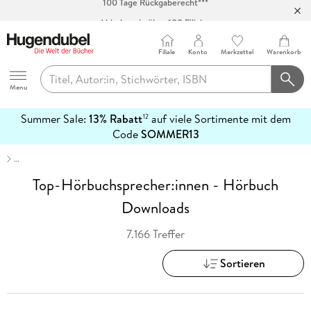
Abholung in über 100 Filialen
Filiale
Konto
Merkzettel
Warenkorb
Hugendubel
Menu
Summer Sale:
13% Rabatt
auf viele Sortimente mit dem
12
mehr
Code
SOMMER13
erfahren
…
Top-Hörbuchsprecher:innen - Hörbuch
Downloads
7.166 Treffer
Sortieren