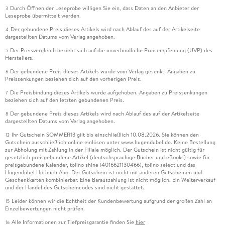
Durch Öffnen der Leseprobe willigen Sie ein, dass Daten an den Anbieter der
3
Leseprobe übermittelt werden.
Der gebundene Preis dieses Artikels wird nach Ablauf des auf der Artikelseite
4
dargestellten Datums vom Verlag angehoben.
Der Preisvergleich bezieht sich auf die unverbindliche Preisempfehlung (UVP) des
5
Herstellers.
Der gebundene Preis dieses Artikels wurde vom Verlag gesenkt. Angaben zu
6
Preissenkungen beziehen sich auf den vorherigen Preis.
Die Preisbindung dieses Artikels wurde aufgehoben. Angaben zu Preissenkungen
7
beziehen sich auf den letzten gebundenen Preis.
Der gebundene Preis dieses Artikels wird nach Ablauf des auf der Artikelseite
8
dargestellten Datums vom Verlag angehoben.
Ihr Gutschein SOMMER13 gilt bis einschließlich 10.08.2026. Sie können den
12
Gutschein ausschließlich online einlösen unter www.hugendubel.de. Keine Bestellung
zur Abholung mit Zahlung in der Filiale möglich. Der Gutschein ist nicht gültig für
gesetzlich preisgebundene Artikel (deutschsprachige Bücher und eBooks) sowie für
preisgebundene Kalender, tolino shine (4016621130466), tolino select und das
Hugendubel Hörbuch Abo. Der Gutschein ist nicht mit anderen Gutscheinen und
Geschenkkarten kombinierbar. Eine Barauszahlung ist nicht möglich. Ein Weiterverkauf
und der Handel des Gutscheincodes sind nicht gestattet.
Leider können wir die Echtheit der Kundenbewertung aufgrund der großen Zahl an
15
Einzelbewertungen nicht prüfen.
Alle Informationen zur Tiefpreisgarantie finden Sie
hier
16