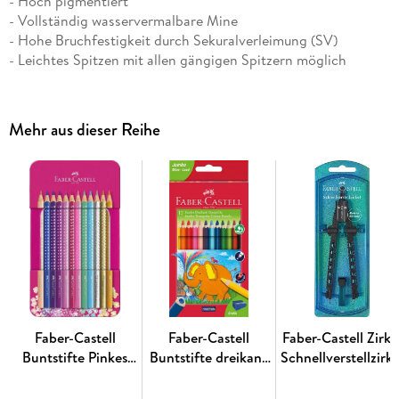
- Hoch pigmentiert
- Vollständig wasservermalbare Mine
- Hohe Bruchfestigkeit durch Sekuralverleimung (SV)
- Leichtes Spitzen mit allen gängigen Spitzern möglich
- Achtung: Stifte nicht in Wasser tauchen
- 24er Metalletui
Die Goldfaber Aqua Aquarellfarbstifte überzeugen mit einem
Mehr aus dieser Reihe
weichen und farbsatten Abstrich sowie der exzellenten
Farbbrillanz im trockenen und nassen Zustand. Trocken
angewendet kann man alle Zeichentechniken eines
Buntstiftes umsetzen. Mit einem nassen Pinsel lassen sich
verblüffende Aquarelleffekte in ein mit dem Goldfaber Aqua
entworfenes Motiv oder Muster zaubern. Die vollständig
wasservermalbare Mine des Goldfaber Aqua
Aquarellfarbstiftes wurde mit Hilfe innovativster
Produktionstechniken hergestellt und besticht durch ihre
exzellente Lichtbeständigkeit.
Faber-Castell
Faber-Castell
Faber-Castell Zirke
Buntstifte Pinkes
Buntstifte dreikant
Schnellverstellzirke
Sparkle, 12er
Jumbo 5.4mm 12er
Factory pearl blue
Metalletui
Karton