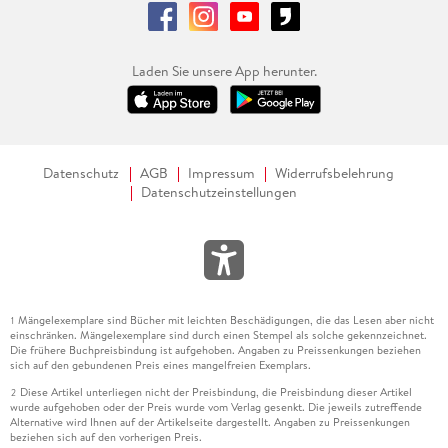
Laden Sie unsere App herunter.
Datenschutz
AGB
Impressum
Widerrufsbelehrung
Datenschutzeinstellungen
Mängelexemplare sind Bücher mit leichten Beschädigungen, die das Lesen aber nicht
1
einschränken. Mängelexemplare sind durch einen Stempel als solche gekennzeichnet.
Die frühere Buchpreisbindung ist aufgehoben. Angaben zu Preissenkungen beziehen
sich auf den gebundenen Preis eines mangelfreien Exemplars.
Diese Artikel unterliegen nicht der Preisbindung, die Preisbindung dieser Artikel
2
wurde aufgehoben oder der Preis wurde vom Verlag gesenkt. Die jeweils zutreffende
Alternative wird Ihnen auf der Artikelseite dargestellt. Angaben zu Preissenkungen
beziehen sich auf den vorherigen Preis.