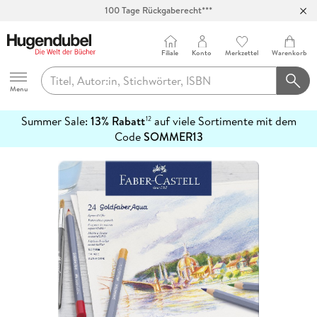
Abholung in über 100 Filialen
Filiale
Konto
Merkzettel
Warenkorb
Hugendubel
Menu
Summer Sale:
13% Rabatt
auf viele Sortimente mit dem
12
mehr
Code
SOMMER13
erfahren