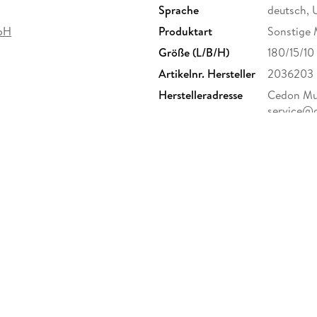
Sprache
deutsch, 
bH
Produktart
Sonstige 
Größe (L/B/H)
180/15/1
Artikelnr. Hersteller
2036203
Herstelleradresse
Cedon Mus
service@