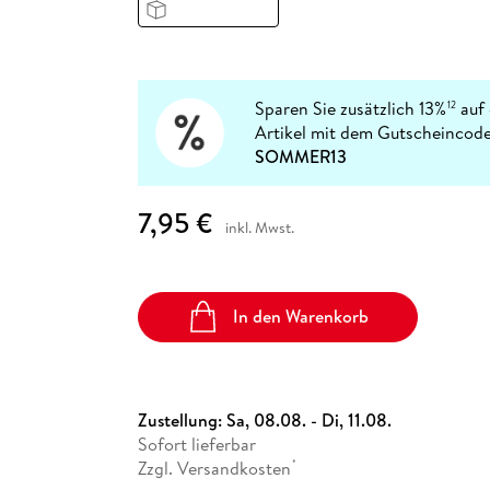
Fremdsprachige Bücher
n Lernhilfen
 Jugendbücher
eiber
Hörbuch Downloads im Bundle
cher
 Vergleich
 Puzzlezubehör
Lernen
New Adult
STABILO
Taschenbücher
hilfen
hriller
 Backen
er
lender
Ratgeber
op
hriller
Romance
Sparen Sie zusätzlich 13%
auf 
12
Sachbücher
Artikel mit dem Gutscheincode
precher:innen
SOMMER13
Science Fiction
Fremdsprachige Bücher
7,95 €
inkl. Mwst.
In den Warenkorb
Zustellung:
Sa, 08.08. - Di, 11.08.
Sofort lieferbar
Zzgl. Versandkosten
*