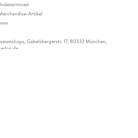
Undetermined
Merchandise-Artikel
0 mm
eumshops, Gabelsbergerstr. 17, 80333 München,
cedon.de