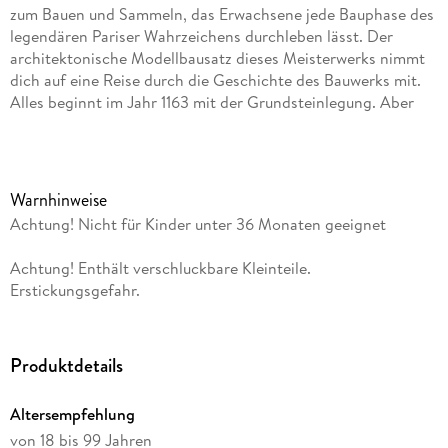
zum Bauen und Sammeln, das Erwachsene jede Bauphase des
legendären Pariser Wahrzeichens durchleben lässt. Der
architektonische Modellbausatz dieses Meisterwerks nimmt
dich auf eine Reise durch die Geschichte des Bauwerks mit.
Alles beginnt im Jahr 1163 mit der Grundsteinlegung. Aber
auch die Restaurierungsarbeiten durch den Architekten
Viollet-le-Duc im 19. Jahrhundert werden beschrieben, und
schließlich wird das majestätische Erscheinungsbild der
Kathedrale bis vor dem verheerenden Feuer im Jahr 2019
Warnhinweise
gezeigt.
Achtung! Nicht für Kinder unter 36 Monaten geeignet
Baue authentische Details wie die runde hintere Mauer, die
Achtung! Enthält verschluckbare Kleinteile.
Glockentürme, die Rosenfenster und den von Statuen
Erstickungsgefahr.
umsäumten Vierlingsturm nach. Füge dann noch das
Namensschild hinzu, um den spektakulären Blickfang zu
vollenden. Nimm das Dach der Kathedrale ab, um die Pfeiler
Produktdetails
und Bögen im Inneren zu bewundern, und entferne die Türme,
um ins Modell hineinzuschauen.
Altersempfehlung
Dieses Set aus der LEGO Architecture Landmarks Collection
von 18 bis 99 Jahren