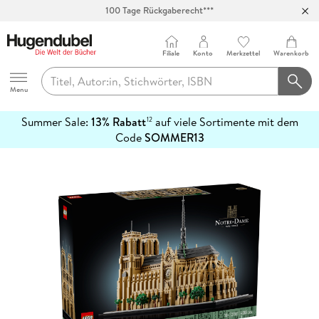
100 Tage Rückgaberecht***
Abholung in über 100 Filialen
Filiale
Konto
Merkzettel
Warenkorb
Hugendubel
Menu
Summer Sale:
13% Rabatt
auf viele Sortimente mit dem
12
mehr
Code
SOMMER13
erfahren