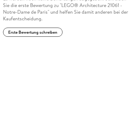
Ausstellen: Dieses Modell aus 4. 383 Teilen ist 33 cm
Sie die erste Bewertung zu "LEGO® Architecture 21061 -
hoch, 22 cm breit und 41 cm tief
Notre-Dame de Paris" und helfen Sie damit anderen bei der
Kaufentscheidung.
Erste Bewertung schreiben