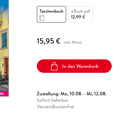
Fremdsprachige Bücher
n Lernhilfen
 Jugendbücher
eiber
Hörbuch Downloads im Bundle
cher
 Vergleich
 Puzzlezubehör
Lernen
New Adult
STABILO
Taschenbücher
Taschenbuch
eBook pdf
hilfen
hriller
 Backen
er
lender
Ratgeber
12,99 €
op
hriller
Romance
Sachbücher
15,95 €
precher:innen
inkl. Mwst.
Science Fiction
Fremdsprachige Bücher
In den Warenkorb
Zustellung:
Mo, 10.08. - Mi, 12.08.
Sofort lieferbar
Versandkostenfrei