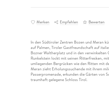
Merken
Empfehlen
Bewerten
In den Südtiroler Zentren Bozen und Meran küs
auf Palmen, Tiroler Gastfreundschaft auf ital
Bozner Waltherplatz und in den verwinkelten 
Runkelstein lockt mit seinen Ritterfresken, mi
umliegenden Bergrücken wie den Ritten mit d
Meran zieht Erholungssuchende mit ihrem mild
Passerpromenade, erkunden die Gärten von Sc
traumhaft gelegene Schloss Tirol.
Dieser aktuelle Stadtführer ist der ideale Begl
Südtirols selbstständig zu entdecken:
Die wichtigsten Sehenswürdigkeiten und M