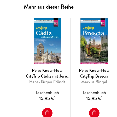
Mehr aus dieser Reihe
Reise Know-How
Reise Know-How
CityTrip Cádiz mit Jerez
CityTrip Brescia
Hans-Jürgen Fründt
de la Frontera
Markus Bingel
Taschenbuch
Taschenbuch
15,95 €
15,95 €
*
*