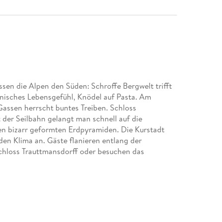
sen die Alpen den Süden: Schroffe Bergwelt trifft
ienisches Lebensgefühl, Knödel auf Pasta. Am
Gassen herrscht buntes Treiben. Schloss
t der Seilbahn gelangt man schnell auf die
en bizarr geformten Erdpyramiden. Die Kurstadt
en Klima an. Gäste flanieren entlang der
hloss Trauttmansdorff oder besuchen das
eiter, um alle Seiten der beiden größten Städte
useen der Städte sowie weniger bekannte