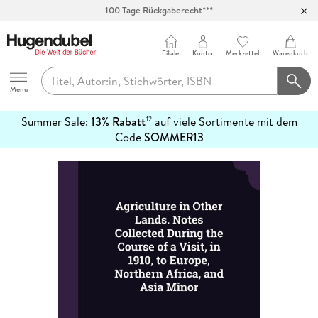
100 Tage Rückgaberecht***
Abholung in über 100 Filialen
Filiale
Konto
Merkzettel
Warenkorb
Hugendubel
Menu
Summer Sale:
13% Rabatt
auf viele Sortimente mit dem
12
mehr
Code
SOMMER13
erfahren