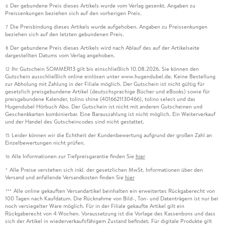
Der gebundene Preis dieses Artikels wurde vom Verlag gesenkt. Angaben zu
6
Preissenkungen beziehen sich auf den vorherigen Preis.
Die Preisbindung dieses Artikels wurde aufgehoben. Angaben zu Preissenkungen
7
beziehen sich auf den letzten gebundenen Preis.
Der gebundene Preis dieses Artikels wird nach Ablauf des auf der Artikelseite
8
dargestellten Datums vom Verlag angehoben.
Ihr Gutschein SOMMER13 gilt bis einschließlich 10.08.2026. Sie können den
12
Gutschein ausschließlich online einlösen unter www.hugendubel.de. Keine Bestellung
zur Abholung mit Zahlung in der Filiale möglich. Der Gutschein ist nicht gültig für
gesetzlich preisgebundene Artikel (deutschsprachige Bücher und eBooks) sowie für
preisgebundene Kalender, tolino shine (4016621130466), tolino select und das
Hugendubel Hörbuch Abo. Der Gutschein ist nicht mit anderen Gutscheinen und
Geschenkkarten kombinierbar. Eine Barauszahlung ist nicht möglich. Ein Weiterverkauf
und der Handel des Gutscheincodes sind nicht gestattet.
Leider können wir die Echtheit der Kundenbewertung aufgrund der großen Zahl an
15
Einzelbewertungen nicht prüfen.
Alle Informationen zur Tiefpreisgarantie finden Sie
hier
16
Alle Preise verstehen sich inkl. der gesetzlichen MwSt. Informationen über den
*
Versand und anfallende Versandkosten finden Sie
hier
Alle online gekauften Versandartikel beinhalten ein erweitertes Rückgaberecht von
***
100 Tagen nach Kaufdatum. Die Rücknahme von Bild-, Ton- und Datenträgern ist nur bei
noch versiegelter Ware möglich. Für in der Filiale gekaufte Artikel gilt ein
Rückgaberecht von 4 Wochen. Voraussetzung ist die Vorlage des Kassenbons und dass
sich der Artikel in wiederverkaufsfähigem Zustand befindet. Für digitale Produkte gilt