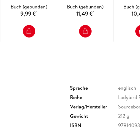
Buch (gebunden)
Buch (gebunden)
Buch (
9,99 €
11,49 €
10,
*
*
Sprache
englisch
Reihe
Ladybird F
Verlag/Hersteller
Sourceboo
Gewicht
212 g
ISBN
9781409