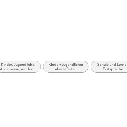
Kinder/Jugendliche:
Kinder/Jugendliche:
Schule und Lerne
Allgemeine, moderne
überlieferte ,
Erstsprache:
und zeitgenössische
traditionelle
(Differenziertes
Belletristik
Geschichten
Lesen lernen