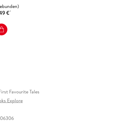
gebunden)
49 €
*
irst Favourite Tales
ks Explore
306306