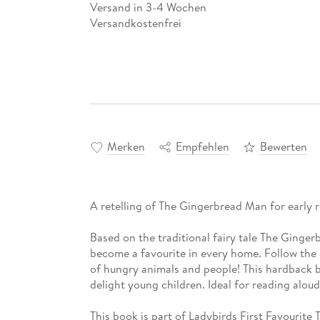
Versand in 3-4 Wochen
Versandkostenfrei
Merken
Empfehlen
Bewerten
A retelling of The Gingerbread Man for early 
Based on the traditional fairy tale The Gingerbr
become a favourite in every home. Follow the 
of hungry animals and people! This hardback 
delight young children. Ideal for reading alou
This book is part of Ladybirds First Favourite T