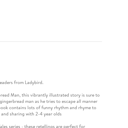
readers from Ladybird.
ead Man, this vibrantly illustrated story is sure to
gingerbread man as he tries to escape all manner
book contains lots of funny rhythm and rhyme to
d and sharing with 2-4 year olds
ales series - these retellings are perfect for