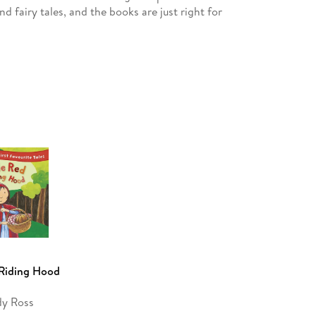
d fairy tales, and the books are just right for
the Three Bears; The Gingerbread Man; Little Red
Billy Goats Gruff
 Riding Hood
y Ross