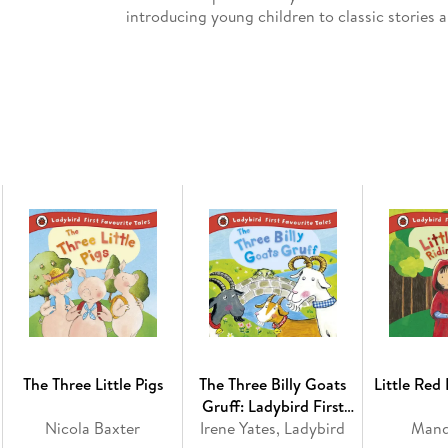
introducing young children to classic stories an
those just learning to read.
Look out for other books in the series:
The Elves and the Shoemaker; Goldilocks and 
Riding Hood; The Three Little Pigs; The Three 
The Three Little Pigs
The Three Billy Goats
Little Red
Gruff: Ladybird First
Nicola Baxter
Irene Yates, Ladybird
Favourite Tales
Mand