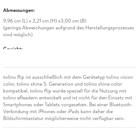
Abmessungen
:
9,96 cm (L) x 2,21 cm (H) x3,00 cm (B)
(geringe Abweichungen aufgrund des Herstellungsprozesses
sind möglich)
Gewicht
:
ca. 46,5 g
(geringe Abweichungen aufgrund des Herstellungsprozesses
sind möglich)
tolino flip ist ausschließlich mit dem Gerätetyp tolino vision
color, tolino shine 5. Generation und tolino shine color
Batterietyp
:
kompatibel. tolino flip wurde speziell für die Nutzung mit
tolino eReadern entwickelt und ist nicht für den Einsatz mit
1 AAA Micro Batterie
Smartphones oder Tablets vorgesehen. Bei einer Bluetooth-
Verbindung mit iPhones oder iPads kann daher die
Lieferumfang
:
Bildschirmtastatur möglicherweise nicht verfügbar sein.
tolino flip, Batterie, Handschlaufe, Schnellstartanleitung
WEEE-Nr.
: