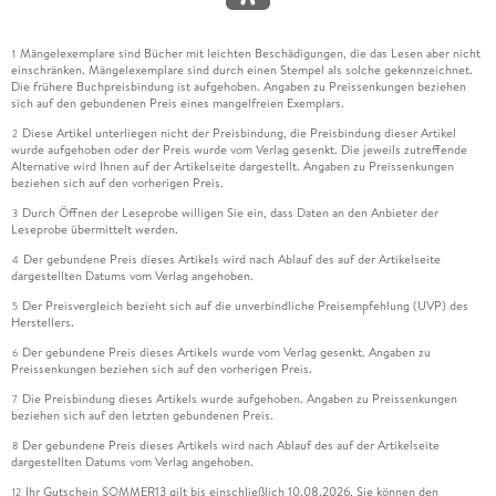
Mängelexemplare sind Bücher mit leichten Beschädigungen, die das Lesen aber nicht
1
einschränken. Mängelexemplare sind durch einen Stempel als solche gekennzeichnet.
Die frühere Buchpreisbindung ist aufgehoben. Angaben zu Preissenkungen beziehen
sich auf den gebundenen Preis eines mangelfreien Exemplars.
Diese Artikel unterliegen nicht der Preisbindung, die Preisbindung dieser Artikel
2
wurde aufgehoben oder der Preis wurde vom Verlag gesenkt. Die jeweils zutreffende
Alternative wird Ihnen auf der Artikelseite dargestellt. Angaben zu Preissenkungen
beziehen sich auf den vorherigen Preis.
Durch Öffnen der Leseprobe willigen Sie ein, dass Daten an den Anbieter der
3
Leseprobe übermittelt werden.
Der gebundene Preis dieses Artikels wird nach Ablauf des auf der Artikelseite
4
dargestellten Datums vom Verlag angehoben.
Der Preisvergleich bezieht sich auf die unverbindliche Preisempfehlung (UVP) des
5
Herstellers.
Der gebundene Preis dieses Artikels wurde vom Verlag gesenkt. Angaben zu
6
Preissenkungen beziehen sich auf den vorherigen Preis.
Die Preisbindung dieses Artikels wurde aufgehoben. Angaben zu Preissenkungen
7
beziehen sich auf den letzten gebundenen Preis.
Der gebundene Preis dieses Artikels wird nach Ablauf des auf der Artikelseite
8
dargestellten Datums vom Verlag angehoben.
Ihr Gutschein SOMMER13 gilt bis einschließlich 10.08.2026. Sie können den
12