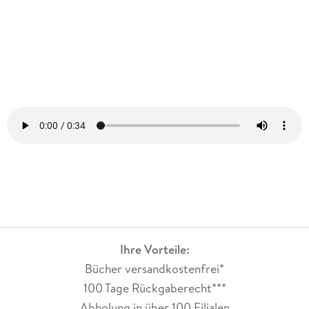
DE73316710
Hersteller
:
Longshine Technologie GmbH
An der Strusbek 9
22926 Ahrensburg
tolino@longshine.de
Ihre Vorteile:
Bücher versandkostenfrei*
100 Tage Rückgaberecht***
Abholung in über 100 Filialen