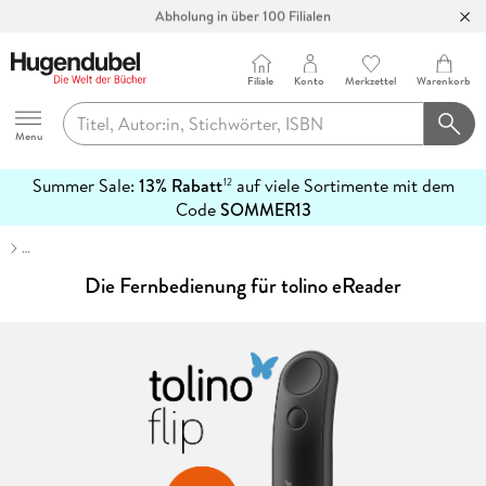
Abholung in über 100 Filialen
Filiale
Konto
Merkzettel
Warenkorb
Hugendubel
Menu
Summer Sale:
13% Rabatt
auf viele Sortimente mit dem
12
mehr
Code
SOMMER13
erfahren
…
Die Fernbedienung für tolino eReader