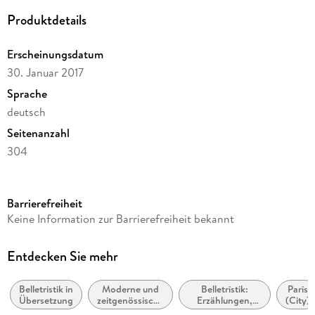
Liebe in unseren modernen Zeiten.
Produktdetails
Erscheinungsdatum
30. Januar 2017
Sprache
deutsch
Seitenanzahl
304
Autor/Autorin
Anna Gavalda
Barrierefreiheit
Übersetzung
Keine Information zur Barrierefreiheit bekannt
Ina Kronenberger
Verlag/Hersteller
Entdecken Sie mehr
Hanser
Belletristik in
Moderne und
Belletristik:
Paris
Originaltitel
Übersetzung
zeitgenössische
Erzählungen,
(City)
La Vie en mieux
Belletristik:
Kurzgeschichten,