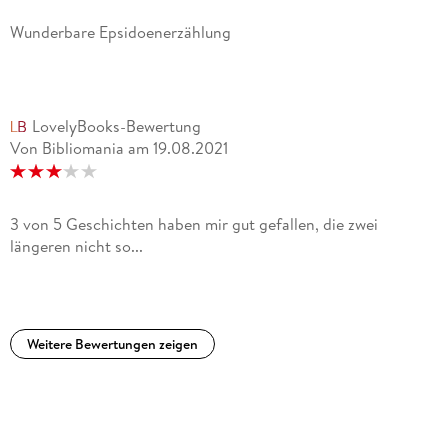
klugen Witz. (. . .) Inspirierender Lesespaß, der Mut macht."
freundin, 05/2017
Wunderbare Epsidoenerzählung
"Anna Gavaldas Literatur ist dem Leben zugewandt (. . .) Sie
schreibt federleicht und mit einem außergewöhnlich
zärtlichen Blick auf ihr Personal, über das Abenteuer, sich
LovelyBooks-Bewertung
anderen Menschen zu öffnen." Brigitte Neumann, SWR 2, Die
Von Bibliomania
am
19.08.2021
Buchkritik - Forum Buch, 12. 02. 17
3 von 5 Geschichten haben mir gut gefallen, die zwei
längeren nicht so...
Weitere Bewertungen zeigen