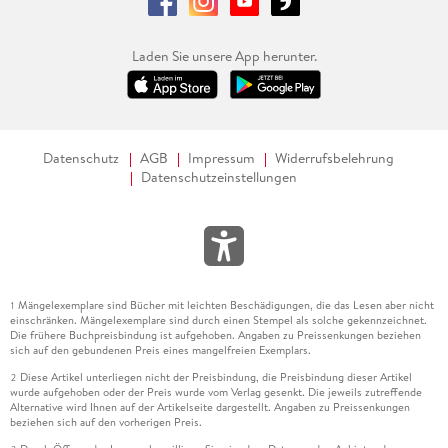
Laden Sie unsere App herunter.
Datenschutz
AGB
Impressum
Widerrufsbelehrung
Datenschutzeinstellungen
Mängelexemplare sind Bücher mit leichten Beschädigungen, die das Lesen aber nicht
1
einschränken. Mängelexemplare sind durch einen Stempel als solche gekennzeichnet.
Die frühere Buchpreisbindung ist aufgehoben. Angaben zu Preissenkungen beziehen
sich auf den gebundenen Preis eines mangelfreien Exemplars.
Diese Artikel unterliegen nicht der Preisbindung, die Preisbindung dieser Artikel
2
wurde aufgehoben oder der Preis wurde vom Verlag gesenkt. Die jeweils zutreffende
Alternative wird Ihnen auf der Artikelseite dargestellt. Angaben zu Preissenkungen
beziehen sich auf den vorherigen Preis.