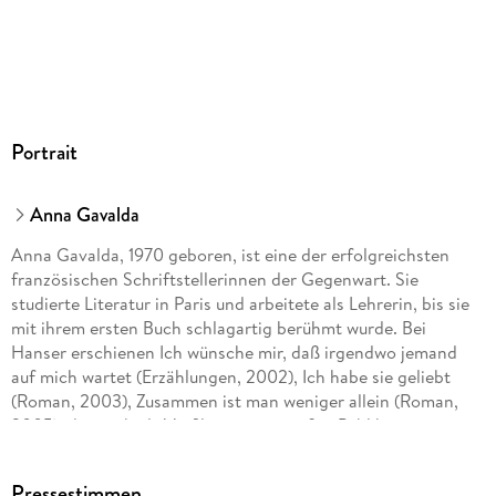
Portrait
Anna Gavalda
Anna Gavalda, 1970 geboren, ist eine der erfolgreichsten
französischen Schriftstellerinnen der Gegenwart. Sie
studierte Literatur in Paris und arbeitete als Lehrerin, bis sie
mit ihrem ersten Buch schlagartig berühmt wurde. Bei
Hanser erschienen Ich wünsche mir, daß irgendwo jemand
auf mich wartet (Erzählungen, 2002), Ich habe sie geliebt
(Roman, 2003), Zusammen ist man weniger allein (Roman,
2005), der auch als Verfilmung ein großes Publikum in ganz
Europa erreichte, Alles Glück kommt nie (Roman, 2008), Ein
geschenkter Tag (2010), Nur wer fällt, lernt fliegen (Roman,
Pressestimmen