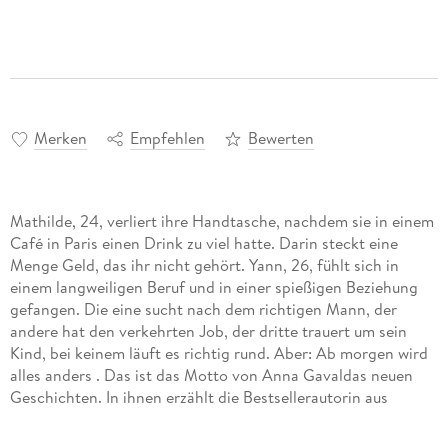
Merken
Empfehlen
Bewerten
Mathilde, 24, verliert ihre Handtasche, nachdem sie in einem
Café in Paris einen Drink zu viel hatte. Darin steckt eine
Menge Geld, das ihr nicht gehört. Yann, 26, fühlt sich in
einem langweiligen Beruf und in einer spießigen Beziehung
gefangen. Die eine sucht nach dem richtigen Mann, der
andere hat den verkehrten Job, der dritte trauert um sein
Kind, bei keinem läuft es richtig rund. Aber: Ab morgen wird
alles anders . Das ist das Motto von Anna Gavaldas neuen
Geschichten. In ihnen erzählt die Bestsellerautorin aus
Frankreich mit Witz und Leichtigkeit von der unzerstörbaren
Hoffnung der Menschen und der altmodischen Macht der