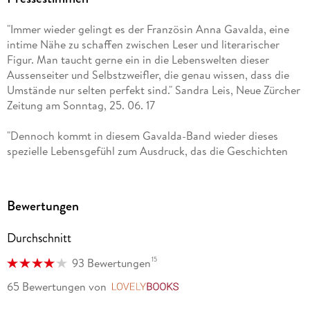
2014) und Ab morgen wird alles anders (Erzählungen, 2017).
"Immer wieder gelingt es der Französin Anna Gavalda, eine
intime Nähe zu schaffen zwischen Leser und literarischer
Figur. Man taucht gerne ein in die Lebenswelten dieser
Aussenseiter und Selbstzweifler, die genau wissen, dass die
Umstände nur selten perfekt sind." Sandra Leis, Neue Zürcher
Zeitung am Sonntag, 25. 06. 17
"Dennoch kommt in diesem Gavalda-Band wieder dieses
spezielle Lebensgefühl zum Ausdruck, das die Geschichten
letztlich so eindringlich und gegenwärtig macht: die
Zerrissenheit der jüngeren Generation (nicht nur in
Frankreich) zwischen den Zumutungen der Moderne und der
Bewertungen
Sehnsucht nach Sinn`; zwischen Smartphone-Seligkeit,
Startup-Euphorie und dem melancholischen Gefühl, das
Durchschnitt
wahre Leben` spiele sich woanders ab: im privaten Glück, auf
dem Land, in der Langsamkeit." Dirk Fuhrig, Deutschlandfunk
15
93 Bewertungen
"Buchkritik", 10. 06. 17
65 Bewertungen
von
LovelyBooks
"Berührend. Gavaldas gut platzierte, gut dosierte Ironie ist es,