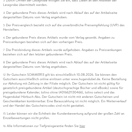
Durch Öffnen der Leseprobe willigen Sie ein, dass Daten an den Anbieter der
3
Leseprobe übermittelt werden.
Der gebundene Preis dieses Artikels wird nach Ablauf des auf der Artikelseite
4
dargestellten Datums vom Verlag angehoben.
Der Preisvergleich bezieht sich auf die unverbindliche Preisempfehlung (UVP) des
5
Herstellers.
Der gebundene Preis dieses Artikels wurde vom Verlag gesenkt. Angaben zu
6
Preissenkungen beziehen sich auf den vorherigen Preis.
Die Preisbindung dieses Artikels wurde aufgehoben. Angaben zu Preissenkungen
7
beziehen sich auf den letzten gebundenen Preis.
Der gebundene Preis dieses Artikels wird nach Ablauf des auf der Artikelseite
8
dargestellten Datums vom Verlag angehoben.
Ihr Gutschein SOMMER13 gilt bis einschließlich 10.08.2026. Sie können den
12
Gutschein ausschließlich online einlösen unter www.hugendubel.de. Keine Bestellung
zur Abholung mit Zahlung in der Filiale möglich. Der Gutschein ist nicht gültig für
gesetzlich preisgebundene Artikel (deutschsprachige Bücher und eBooks) sowie für
preisgebundene Kalender, tolino shine (4016621130466), tolino select und das
Hugendubel Hörbuch Abo. Der Gutschein ist nicht mit anderen Gutscheinen und
Geschenkkarten kombinierbar. Eine Barauszahlung ist nicht möglich. Ein Weiterverkauf
und der Handel des Gutscheincodes sind nicht gestattet.
Leider können wir die Echtheit der Kundenbewertung aufgrund der großen Zahl an
15
Einzelbewertungen nicht prüfen.
Alle Informationen zur Tiefpreisgarantie finden Sie
hier
16