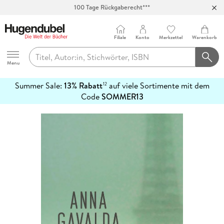
Abholung in über 100 Filialen
Filiale
Konto
Merkzettel
Warenkorb
Hugendubel
Menu
Summer Sale:
13% Rabatt
auf viele Sortimente mit dem
12
mehr
Code
SOMMER13
erfahren