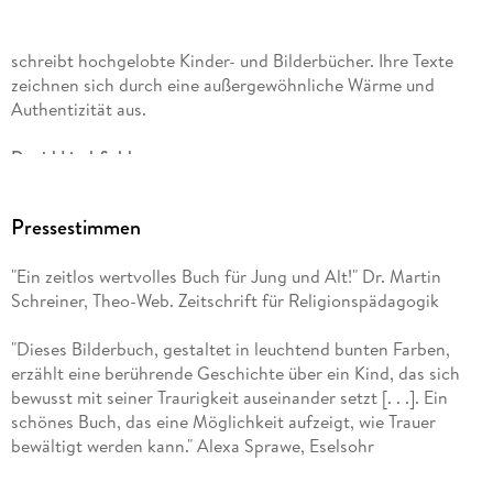
schreibt hochgelobte Kinder- und Bilderbücher. Ihre Texte
zeichnen sich durch eine außergewöhnliche Wärme und
Authentizität aus.
David Litchfield
ist ein preisgekrönter Illustrator und Autor. Seine Arbeiten
Pressestimmen
erschienen in Zeitschriften, Zeitungen und Büchern und
wurden in Großbritannien, Europa und Amerika ausgestellt.
"Ein zeitlos wertvolles Buch für Jung und Alt!" Dr. Martin
Er ist Autor und Illustrator mehrerer Bilderbücher und wurde
Schreiner, Theo-Web. Zeitschrift für Religionspädagogik
mit dem Waterstones Children Book Prize ausgezeichnet.
"Dieses Bilderbuch, gestaltet in leuchtend bunten Farben,
erzählt eine berührende Geschichte über ein Kind, das sich
bewusst mit seiner Traurigkeit auseinander setzt [. . .]. Ein
schönes Buch, das eine Möglichkeit aufzeigt, wie Trauer
bewältigt werden kann." Alexa Sprawe, Eselsohr