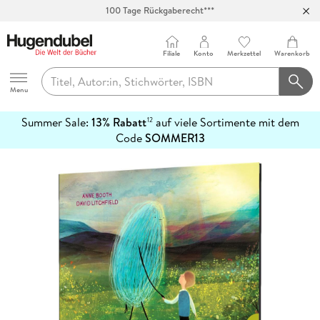
100 Tage Rückgaberecht***
Abholung in über 100 Filialen
Filiale
Konto
Merkzettel
Warenkorb
Hugendubel
Menu
Summer Sale:
13% Rabatt
auf viele Sortimente mit dem
12
mehr
Code
SOMMER13
erfahren