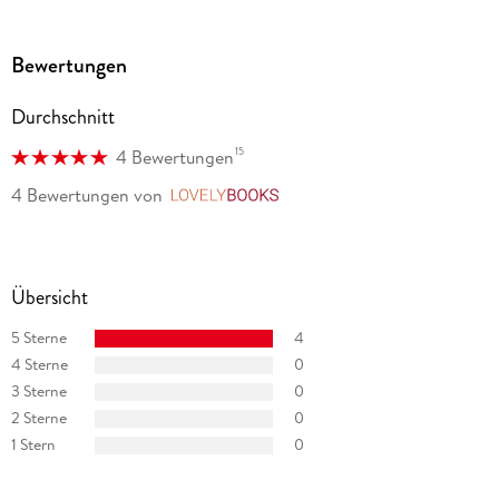
"Ein anrührendes Bilderbuch, das Hilfe bei Tod, Trauer,
Kummer und Depressionen bieten kann. Die wunderbare
Botschaft dieser Geschichte: Wer mit der Traurigkeit
Bewertungen
Freundschaft schließt, kann mit ihr leben." Rupertusblatt
Durchschnitt
15
4 Bewertungen
4 Bewertungen
von
LovelyBooks
Übersicht
5 Sterne
4
4 Sterne
0
3 Sterne
0
2 Sterne
0
1 Stern
0