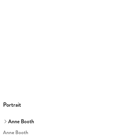
Produktart
gebunden
Gewicht
496 g
Größe (L/B/H)
294/268/10 mm
ISBN
9783522305976
Herstelleradresse
Thienemann-Esslinger Verlag GmbH, Blumenstr. 36, 70182
Stuttgart, service@thienemann.de
Portrait
Anne Booth
Anne Booth