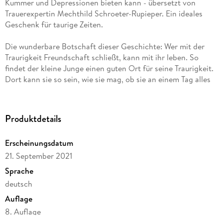
Kummer und Depressionen bieten kann - übersetzt von
Trauerexpertin Mechthild Schroeter-Rupieper. Ein ideales
Geschenk für taurige Zeiten.
Die wunderbare Botschaft dieser Geschichte: Wer mit der
Traurigkeit Freundschaft schließt, kann mit ihr leben. So
findet der kleine Junge einen guten Ort für seine Traurigkeit.
Dort kann sie so sein, wie sie mag, ob sie an einem Tag alles
ausfüllt oder an einem anderen sehr klein ist, ob sie laut ist
oder leise. Und wenn der Junge die Traurigkeit besucht, lernt
er sie Stück für Stück kennen und weiß immer besser mit ihr
Produktdetails
umzugehen.
Erscheinungsdatum
21. September 2021
Sprache
deutsch
Auflage
8. Auflage