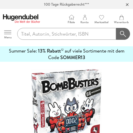
100 Tage Rückgaberecht***
Abholung in über 100 Filialen
Filiale
Konto
Merkzettel
Warenkorb
Hugendubel
Menu
Summer Sale:
13% Rabatt
auf viele Sortimente mit dem
12
mehr
Code
SOMMER13
erfahren