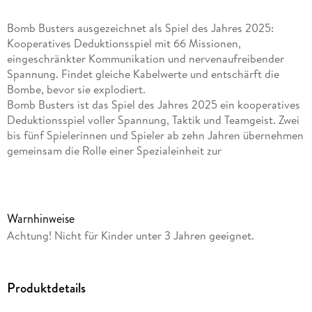
Bomb Busters ausgezeichnet als Spiel des Jahres 2025:
Kooperatives Deduktionsspiel mit 66 Missionen,
eingeschränkter Kommunikation und nervenaufreibender
Spannung. Findet gleiche Kabelwerte und entschärft die
Bombe, bevor sie explodiert.
Bomb Busters ist das Spiel des Jahres 2025 ein kooperatives
Deduktionsspiel voller Spannung, Taktik und Teamgeist. Zwei
bis fünf Spielerinnen und Spieler ab zehn Jahren übernehmen
gemeinsam die Rolle einer Spezialeinheit zur
Bombenentschärfung. Ziel ist es, gefährliche
Kabelkombinationen zu identifizieren, ohne dabei ein rotes
Kabel zu durchtrennen denn das hätte die sofortige
Explosion und das Ende der Mission zur Folge. Jede
Warnhinweise
Entscheidung zählt, jeder Hinweis ist kostbar und der Zünder
Achtung! Nicht für Kinder unter 3 Jahren geeignet.
tickt unaufhaltsam weiter.
Jede Mission konfrontiert das Team mit einem einzigartigen
Produktdetails
Zahlenrätsel: Jedes Mitglied sieht nur die eigene Kabelreihe
aufsteigend sortiert nach Zahlenwerten kennt aber die