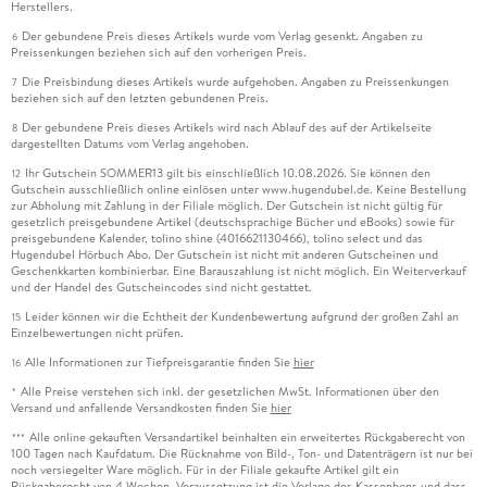
Herstellers.
Der gebundene Preis dieses Artikels wurde vom Verlag gesenkt. Angaben zu
6
Preissenkungen beziehen sich auf den vorherigen Preis.
Die Preisbindung dieses Artikels wurde aufgehoben. Angaben zu Preissenkungen
7
beziehen sich auf den letzten gebundenen Preis.
Der gebundene Preis dieses Artikels wird nach Ablauf des auf der Artikelseite
8
dargestellten Datums vom Verlag angehoben.
Ihr Gutschein SOMMER13 gilt bis einschließlich 10.08.2026. Sie können den
12
Gutschein ausschließlich online einlösen unter www.hugendubel.de. Keine Bestellung
zur Abholung mit Zahlung in der Filiale möglich. Der Gutschein ist nicht gültig für
gesetzlich preisgebundene Artikel (deutschsprachige Bücher und eBooks) sowie für
preisgebundene Kalender, tolino shine (4016621130466), tolino select und das
Hugendubel Hörbuch Abo. Der Gutschein ist nicht mit anderen Gutscheinen und
Geschenkkarten kombinierbar. Eine Barauszahlung ist nicht möglich. Ein Weiterverkauf
und der Handel des Gutscheincodes sind nicht gestattet.
Leider können wir die Echtheit der Kundenbewertung aufgrund der großen Zahl an
15
Einzelbewertungen nicht prüfen.
Alle Informationen zur Tiefpreisgarantie finden Sie
hier
16
Alle Preise verstehen sich inkl. der gesetzlichen MwSt. Informationen über den
*
Versand und anfallende Versandkosten finden Sie
hier
Alle online gekauften Versandartikel beinhalten ein erweitertes Rückgaberecht von
***
100 Tagen nach Kaufdatum. Die Rücknahme von Bild-, Ton- und Datenträgern ist nur bei
noch versiegelter Ware möglich. Für in der Filiale gekaufte Artikel gilt ein
Rückgaberecht von 4 Wochen. Voraussetzung ist die Vorlage des Kassenbons und dass