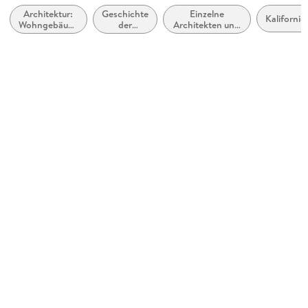
Architektur:
Geschichte
Einzelne
Originalsprache
Kalifornie
Wohngebäude
der
Architekten und
deutsch
und
Architektur
Architekturbüros
Wohnungen
Produktart
gebunden
Abbildungen
zahlreiche Abbildungen
Gewicht
3569 g
Größe (L/B/H)
345/266/48 mm
ISBN
9783836512442
Herstelleradresse
TASCHEN GmbH, Hohenzollernring 53, 50672 - DE, Köln,
customerserviceb2b@taschen.com