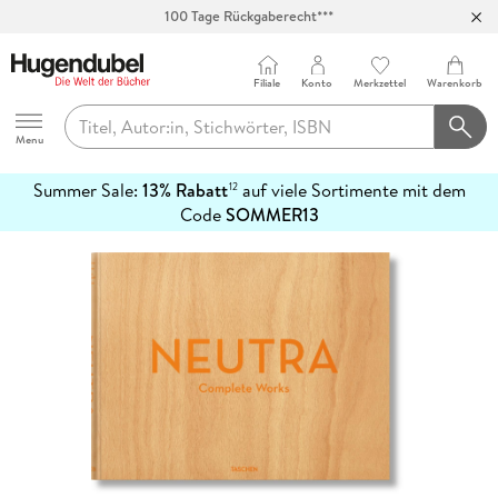
100 Tage Rückgaberecht***
Abholung in über 100 Filialen
Filiale
Konto
Merkzettel
Warenkorb
Hugendubel
Menu
Summer Sale:
13% Rabatt
auf viele Sortimente mit dem
12
mehr
Code
SOMMER13
erfahren