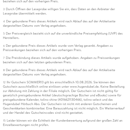
beziehen sich auf den vorherigen Preis.
Durch Öffnen der Leseprobe willigen Sie ein, dass Daten an den Anbieter der
3
Leseprobe übermittelt werden.
Der gebundene Preis dieses Artikels wird nach Ablauf des auf der Artikelseite
4
dargestellten Datums vom Verlag angehoben.
Der Preisvergleich bezieht sich auf die unverbindliche Preisempfehlung (UVP) des
5
Herstellers.
Der gebundene Preis dieses Artikels wurde vom Verlag gesenkt. Angaben zu
6
Preissenkungen beziehen sich auf den vorherigen Preis.
Die Preisbindung dieses Artikels wurde aufgehoben. Angaben zu Preissenkungen
7
beziehen sich auf den letzten gebundenen Preis.
Der gebundene Preis dieses Artikels wird nach Ablauf des auf der Artikelseite
8
dargestellten Datums vom Verlag angehoben.
Ihr Gutschein SOMMER13 gilt bis einschließlich 10.08.2026. Sie können den
12
Gutschein ausschließlich online einlösen unter www.hugendubel.de. Keine Bestellung
zur Abholung mit Zahlung in der Filiale möglich. Der Gutschein ist nicht gültig für
gesetzlich preisgebundene Artikel (deutschsprachige Bücher und eBooks) sowie für
preisgebundene Kalender, tolino shine (4016621130466), tolino select und das
Hugendubel Hörbuch Abo. Der Gutschein ist nicht mit anderen Gutscheinen und
Geschenkkarten kombinierbar. Eine Barauszahlung ist nicht möglich. Ein Weiterverkauf
und der Handel des Gutscheincodes sind nicht gestattet.
Leider können wir die Echtheit der Kundenbewertung aufgrund der großen Zahl an
15
Einzelbewertungen nicht prüfen.