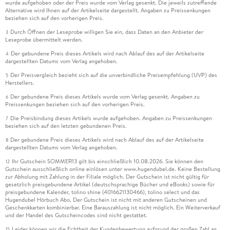
wurde aufgehoben oder der Preis wurde vom Verlag gesenkt. Die jeweils zutreffende
Alternative wird Ihnen auf der Artikelseite dargestellt. Angaben zu Preissenkungen
beziehen sich auf den vorherigen Preis.
Durch Öffnen der Leseprobe willigen Sie ein, dass Daten an den Anbieter der
3
Leseprobe übermittelt werden.
Der gebundene Preis dieses Artikels wird nach Ablauf des auf der Artikelseite
4
dargestellten Datums vom Verlag angehoben.
Der Preisvergleich bezieht sich auf die unverbindliche Preisempfehlung (UVP) des
5
Herstellers.
Der gebundene Preis dieses Artikels wurde vom Verlag gesenkt. Angaben zu
6
Preissenkungen beziehen sich auf den vorherigen Preis.
Die Preisbindung dieses Artikels wurde aufgehoben. Angaben zu Preissenkungen
7
beziehen sich auf den letzten gebundenen Preis.
Der gebundene Preis dieses Artikels wird nach Ablauf des auf der Artikelseite
8
dargestellten Datums vom Verlag angehoben.
Ihr Gutschein SOMMER13 gilt bis einschließlich 10.08.2026. Sie können den
12
Gutschein ausschließlich online einlösen unter www.hugendubel.de. Keine Bestellung
zur Abholung mit Zahlung in der Filiale möglich. Der Gutschein ist nicht gültig für
gesetzlich preisgebundene Artikel (deutschsprachige Bücher und eBooks) sowie für
preisgebundene Kalender, tolino shine (4016621130466), tolino select und das
Hugendubel Hörbuch Abo. Der Gutschein ist nicht mit anderen Gutscheinen und
Geschenkkarten kombinierbar. Eine Barauszahlung ist nicht möglich. Ein Weiterverkauf
und der Handel des Gutscheincodes sind nicht gestattet.
Leider können wir die Echtheit der Kundenbewertung aufgrund der großen Zahl an
15