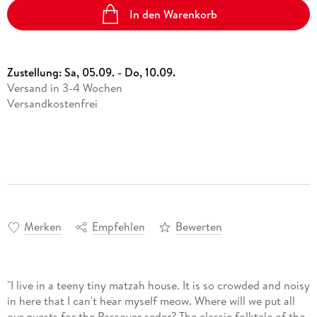
In den Warenkorb
Zustellung:
Sa, 05.09. - Do, 10.09.
Versand in 3-4 Wochen
Versandkostenfrei
Merken
Empfehlen
Bewerten
"I live in a teeny tiny matzah house. It is so crowded and noisy
in here that I can't hear myself meow. Where will we put all
our guests for the Passover seder? The classic folktale of the