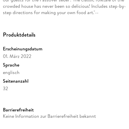
crowded house has never been so delicious! Includes step-by-
step directions for making your own food art."--
Produktdetails
Erscheinungsdatum
01. März 2022
Sprache
englisch
Seitenanzahl
32
Altersempfehlung
von 4 bis 8 Jahren
Barrierefreiheit
Autor/Autorin
Keine Information zur Barrierefreiheit bekannt
Bill Wurtzel