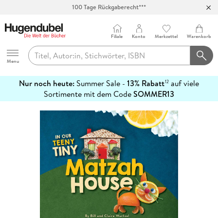
100 Tage Rückgaberecht***
Abholung in über 100 Filialen
Filiale
Konto
Merkzettel
Warenkorb
Hugendubel
Menu
Nur noch heute:
Summer Sale -
13% Rabatt
auf viele
12
mehr
Sortimente mit dem Code
SOMMER13
erfahren