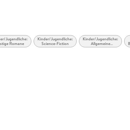
er/Jugendliche:
Kinder/Jugendliche:
Kinder/Jugendliche:
stige Romane
Science-Fiction
Allgemeine
B
Interessen:
Zeitreisen