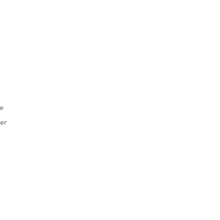
e
er
607740