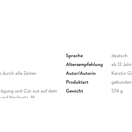
Sprache
deutsch
Altersempfehlung
ab 12 Jahr
t durch alle Zeiten
Autor/Autorin
Kerstin Gi
Produktart
gebunden
prägung und Cut-out auf dem
Gewicht
574 g
- und Nachsatz. M
ISBN
9783401
rfer Str. 16, 97074 Würzburg,
ervice@westermanngruppe.de