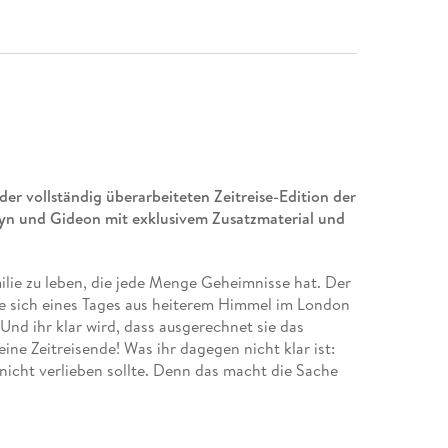
der vollständig überarbeiteten Zeitreise-Edition der
lyn und Gideon mit exklusivem Zusatzmaterial und
milie zu leben, die jede Menge Geheimnisse hat. Der
e sich eines Tages aus heiterem Himmel im London
Und ihr klar wird, dass ausgerechnet sie das
 eine Zeitreisende! Was ihr dagegen nicht klar ist:
nicht verlieben sollte. Denn das macht die Sache
n: Gideon & Gwendolyn sprengen in der Edelstein-