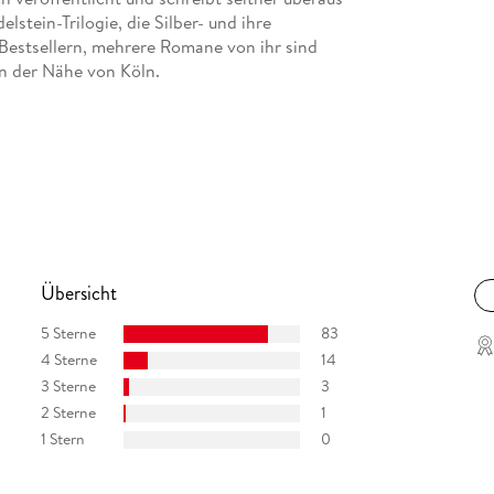
lstein-Trilogie, die Silber- und ihre
Bestsellern, mehrere Romane von ihr sind
 in der Nähe von Köln.
Übersicht
5 Sterne
83
4 Sterne
14
3 Sterne
3
2 Sterne
1
1 Stern
0