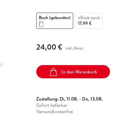
Fremdsprachige Bücher
n Lernhilfen
 Jugendbücher
eiber
Hörbuch Downloads im Bundle
cher
 Vergleich
 Puzzlezubehör
Lernen
New Adult
STABILO
Taschenbücher
hilfen
hriller
 Backen
er
lender
Ratgeber
Buch (gebunden)
eBook epub
op
17,99 €
hriller
Romance
Sachbücher
precher:innen
Science Fiction
24,00 €
inkl. Mwst.
Fremdsprachige Bücher
In den Warenkorb
Zustellung:
Di, 11.08. - Do, 13.08.
Sofort lieferbar
Versandkostenfrei