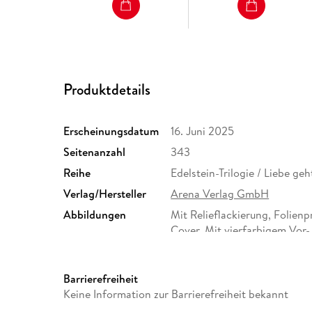
Produktdetails
Erscheinungsdatum
16. Juni 2025
Seitenanzahl
343
Reihe
Edelstein-Trilogie / Liebe geh
Verlag/Hersteller
Arena Verlag GmbH
Abbildungen
Mit Relieflackierung, Folien
Cover. Mit vierfarbigem Vor
Größe (L/B/H)
216/153/36 mm
Herstelleradresse
Arena Verlag GmbH, Rottendo
Barrierefreiheit
Produktsicherheit, arena-s
Keine Information zur Barrierefreiheit bekannt