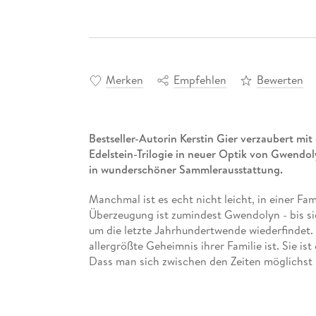
Merken
Empfehlen
Bewerten
Bestseller-Autorin Kerstin Gier verzaubert mit 
Edelstein-Trilogie in neuer Optik von Gwendo
in wunderschöner Sammlerausstattung.
Manchmal ist es echt nicht leicht, in einer Fa
Überzeugung ist zumindest Gwendolyn - bis si
um die letzte Jahrhundertwende wiederfindet. 
allergrößte Geheimnis ihrer Familie ist. Sie ist
Dass man sich zwischen den Zeiten möglichst 
erst recht kompliziert!
Zum Mitfiebern, zum Mitlachen, zum Mitleide