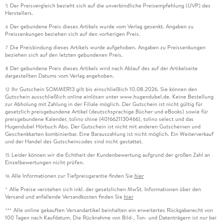
Der Preisvergleich bezieht sich auf die unverbindliche Preisempfehlung (UVP) des
5
Herstellers.
Der gebundene Preis dieses Artikels wurde vom Verlag gesenkt. Angaben zu
6
Preissenkungen beziehen sich auf den vorherigen Preis.
Die Preisbindung dieses Artikels wurde aufgehoben. Angaben zu Preissenkungen
7
beziehen sich auf den letzten gebundenen Preis.
Der gebundene Preis dieses Artikels wird nach Ablauf des auf der Artikelseite
8
dargestellten Datums vom Verlag angehoben.
Ihr Gutschein SOMMER13 gilt bis einschließlich 10.08.2026. Sie können den
12
Gutschein ausschließlich online einlösen unter www.hugendubel.de. Keine Bestellung
zur Abholung mit Zahlung in der Filiale möglich. Der Gutschein ist nicht gültig für
gesetzlich preisgebundene Artikel (deutschsprachige Bücher und eBooks) sowie für
preisgebundene Kalender, tolino shine (4016621130466), tolino select und das
Hugendubel Hörbuch Abo. Der Gutschein ist nicht mit anderen Gutscheinen und
Geschenkkarten kombinierbar. Eine Barauszahlung ist nicht möglich. Ein Weiterverkauf
und der Handel des Gutscheincodes sind nicht gestattet.
Leider können wir die Echtheit der Kundenbewertung aufgrund der großen Zahl an
15
Einzelbewertungen nicht prüfen.
Alle Informationen zur Tiefpreisgarantie finden Sie
hier
16
Alle Preise verstehen sich inkl. der gesetzlichen MwSt. Informationen über den
*
Versand und anfallende Versandkosten finden Sie
hier
Alle online gekauften Versandartikel beinhalten ein erweitertes Rückgaberecht von
***
100 Tagen nach Kaufdatum. Die Rücknahme von Bild-, Ton- und Datenträgern ist nur bei