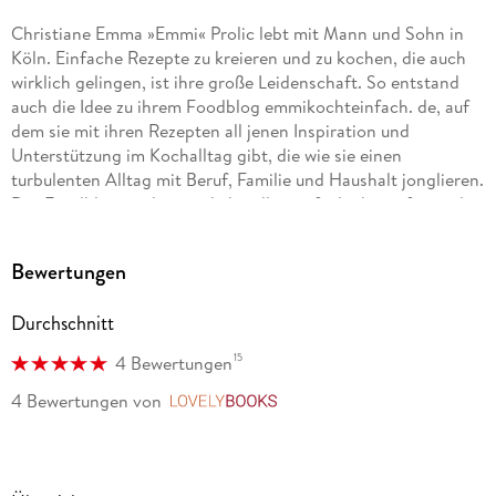
Christiane Emma »Emmi« Prolic lebt mit Mann und Sohn in
Köln. Einfache Rezepte zu kreieren und zu kochen, die auch
wirklich gelingen, ist ihre große Leidenschaft. So entstand
auch die Idee zu ihrem Foodblog emmikochteinfach. de, auf
dem sie mit ihren Rezepten all jenen Inspiration und
Unterstützung im Kochalltag gibt, die wie sie einen
turbulenten Alltag mit Beruf, Familie und Haushalt jonglieren.
Der Foodblog wird monatlich millionenfach abgerufen und
erfreut sich einer stetig wachsenden Community über Emmis
Social-Media-Kanäle Instagram, Pinterest, Facebook und E-
Bewertungen
Mail-Newsletter. Folge Emmi auf Instagram:
@emmikochteinfach
Durchschnitt
15
4 Bewertungen
4 Bewertungen
von
LovelyBooks