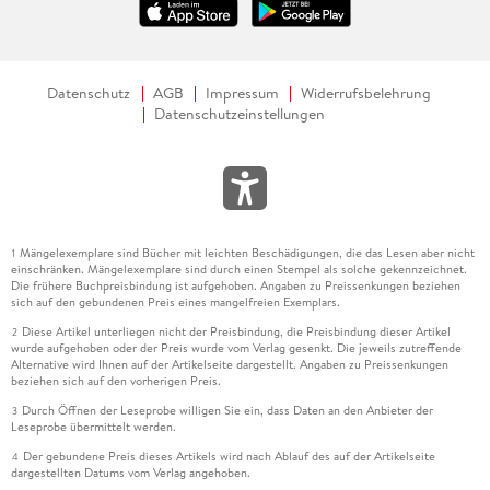
Datenschutz
AGB
Impressum
Widerrufsbelehrung
Datenschutzeinstellungen
Mängelexemplare sind Bücher mit leichten Beschädigungen, die das Lesen aber nicht
1
einschränken. Mängelexemplare sind durch einen Stempel als solche gekennzeichnet.
Die frühere Buchpreisbindung ist aufgehoben. Angaben zu Preissenkungen beziehen
sich auf den gebundenen Preis eines mangelfreien Exemplars.
Diese Artikel unterliegen nicht der Preisbindung, die Preisbindung dieser Artikel
2
wurde aufgehoben oder der Preis wurde vom Verlag gesenkt. Die jeweils zutreffende
Alternative wird Ihnen auf der Artikelseite dargestellt. Angaben zu Preissenkungen
beziehen sich auf den vorherigen Preis.
Durch Öffnen der Leseprobe willigen Sie ein, dass Daten an den Anbieter der
3
Leseprobe übermittelt werden.
Der gebundene Preis dieses Artikels wird nach Ablauf des auf der Artikelseite
4
dargestellten Datums vom Verlag angehoben.