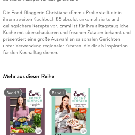
Die Food-Bloggerin Christiane »Emmi« Prolic stellt dir in
ihrem zweiten Kochbuch 85 absolut unkomplizierte und
gelingsichere Rezepte vor. Emmi ist für ihre alltagstaugliche
Küche mit überschaubaren und frischen Zutaten bekannt und
präsentiert eine große Auswahl an saisonalen Gerichten
unter Verwendung regionaler Zutaten, die dir als Inspiration
für den Kochalltag dienen.
Der umfangreiche Saisonkalender zum Herausnehmen zeigt
dir, zu welcher Jahreszeit welches Gemüse oder Obst und
Mehr aus dieser Reihe
welche Salate oder Kräuter frisch aus heimischem Anbau
oder als Lagerware erhältlich sind. Dadurch findest du im
Kochalltag, egal ob im Frühling, Sommer, Herbst oder Winter,
Band 3
Band 1
eine passende Rezeptidee, die du ohne viel Aufwand
umsetzen kannst.