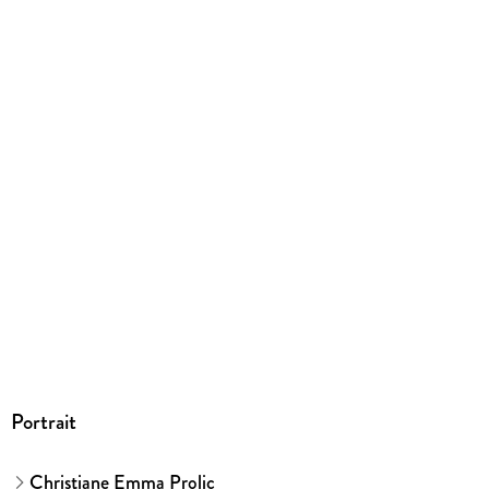
Münchner Verlagsgruppe GmbH, Türkenstraße 89, 80799
München, info@m-vg.de
Portrait
Christiane Emma Prolic