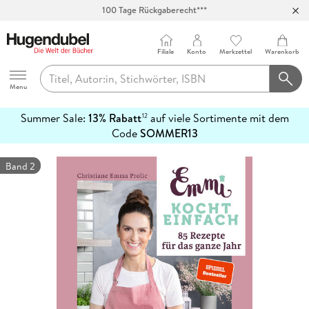
100 Tage Rückgaberecht***
Abholung in über 100 Filialen
Filiale
Konto
Merkzettel
Warenkorb
Hugendubel
Menu
Summer Sale:
13% Rabatt
auf viele Sortimente mit dem
12
mehr
Code
SOMMER13
erfahren
Band 2