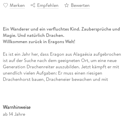
Merken
Empfehlen
Bewerten
Ein Wanderer und ein verfluchtes Kind. Zaubersprüche und
Magie. Und natürlich Drachen.
Willkommen zurück in Eragons Welt!
Es ist ein Jahr her, dass Eragon aus Alagaësia aufgebrochen
ist auf der Suche nach dem geeigneten Ort, um eine neue
Generation Drachenreiter auszubilden. Jetzt kämpft er mit
unendlich vielen Aufgaben: Er muss einen riesigen
Drachenhorst bauen, Dracheneier bewachen und mit
kriegerischen Urgals, stolzen Elfen und eigensinnigen
Zwergen zurechtkommen. Doch da eröffnen ihm eine Vision
der Eldunarí, unerwartete Besucher und eine spannende
Legende der Urgals neue Perspektiven.
Warnhinweise
ab 14 Jahre
Dieser Band enthält drei neue Geschichten aus Alagaësia und
führt Eragon an den Beginn eines neuen Abenteuers.