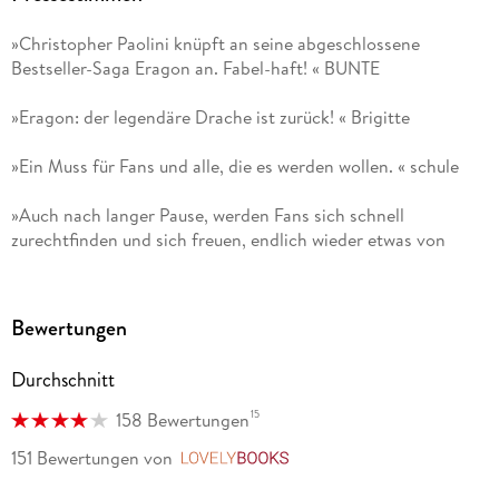
»Christopher Paolini knüpft an seine abgeschlossene
Bestseller-Saga Eragon an. Fabel-haft! « BUNTE
»Eragon: der legendäre Drache ist zurück! « Brigitte
»Ein Muss für Fans und alle, die es werden wollen. « schule
»Auch nach langer Pause, werden Fans sich schnell
zurechtfinden und sich freuen, endlich wieder etwas von
ihren liebgewonnenen Charakteren zu erfahren. « Phantastik-
Couch
Bewertungen
»Mit aufgeregter Spannung verfolgte ich die drei
Kurzgeschichten und fieberte den Abenteuern entgegen.
Durchschnitt
Sprachlich top und sehr bildhaft. « Buch-Magazin
15
158 Bewertungen
»Es ist nachhaltig beeindruckend, wie Paolini seine Leser mit
151 Bewertungen
von
LovelyBooks
wenigen Worten verzaubern kann. « Zeilenliebe