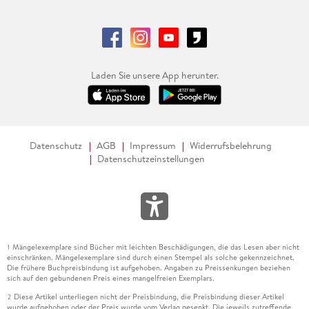
Laden Sie unsere App herunter.
Datenschutz
AGB
Impressum
Widerrufsbelehrung
Datenschutzeinstellungen
Mängelexemplare sind Bücher mit leichten Beschädigungen, die das Lesen aber nicht
1
einschränken. Mängelexemplare sind durch einen Stempel als solche gekennzeichnet.
Die frühere Buchpreisbindung ist aufgehoben. Angaben zu Preissenkungen beziehen
sich auf den gebundenen Preis eines mangelfreien Exemplars.
Diese Artikel unterliegen nicht der Preisbindung, die Preisbindung dieser Artikel
2
wurde aufgehoben oder der Preis wurde vom Verlag gesenkt. Die jeweils zutreffende