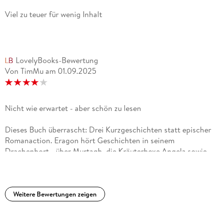
Viel zu teuer für wenig Inhalt
LovelyBooks-Bewertung
Von TimMu
am
01.09.2025
Nicht wie erwartet - aber schön zu lesen
Dieses Buch überrascht: Drei Kurzgeschichten statt epischer
Romanaction. Eragon hört Geschichten in seinem
Drachenhort - über Murtagh, die Kräuterhexe Angela sowie
eine Urgal-Legende. Zugegeben, der Fokus auf Alagaësias
Vergangenheit und Randfiguren war nicht, was ich mir nach
dem großen Finale im Inheritance Cycle vorgestellt hatte.
Trotzdem hat es funktioniert: Die Rückkehr in eine vertraute
Weitere Bewertungen zeigen
Welt - gepaart mit neuen Perspektiven - war wohltuend,
poetisch und überraschend tiefgründig.Ja, es fehlt der große