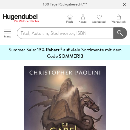
100 Tage Rückgaberecht***
Abholung in über 100 Filialen
Filiale
Konto
Merkzettel
Warenkorb
Hugendubel
Menu
Summer Sale:
13% Rabatt
auf viele Sortimente mit dem
12
mehr
Code
SOMMER13
erfahren