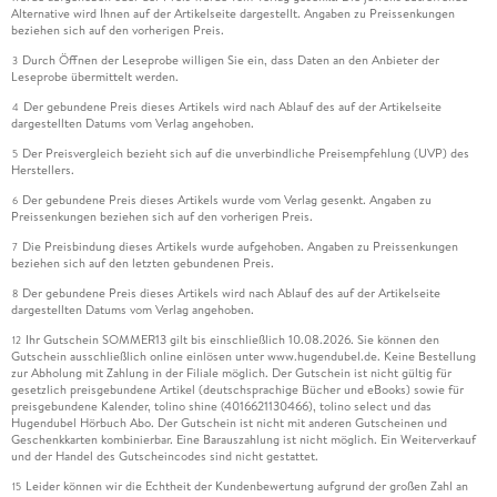
Alternative wird Ihnen auf der Artikelseite dargestellt. Angaben zu Preissenkungen
beziehen sich auf den vorherigen Preis.
Durch Öffnen der Leseprobe willigen Sie ein, dass Daten an den Anbieter der
3
Leseprobe übermittelt werden.
Der gebundene Preis dieses Artikels wird nach Ablauf des auf der Artikelseite
4
dargestellten Datums vom Verlag angehoben.
Der Preisvergleich bezieht sich auf die unverbindliche Preisempfehlung (UVP) des
5
Herstellers.
Der gebundene Preis dieses Artikels wurde vom Verlag gesenkt. Angaben zu
6
Preissenkungen beziehen sich auf den vorherigen Preis.
Die Preisbindung dieses Artikels wurde aufgehoben. Angaben zu Preissenkungen
7
beziehen sich auf den letzten gebundenen Preis.
Der gebundene Preis dieses Artikels wird nach Ablauf des auf der Artikelseite
8
dargestellten Datums vom Verlag angehoben.
Ihr Gutschein SOMMER13 gilt bis einschließlich 10.08.2026. Sie können den
12
Gutschein ausschließlich online einlösen unter www.hugendubel.de. Keine Bestellung
zur Abholung mit Zahlung in der Filiale möglich. Der Gutschein ist nicht gültig für
gesetzlich preisgebundene Artikel (deutschsprachige Bücher und eBooks) sowie für
preisgebundene Kalender, tolino shine (4016621130466), tolino select und das
Hugendubel Hörbuch Abo. Der Gutschein ist nicht mit anderen Gutscheinen und
Geschenkkarten kombinierbar. Eine Barauszahlung ist nicht möglich. Ein Weiterverkauf
und der Handel des Gutscheincodes sind nicht gestattet.
Leider können wir die Echtheit der Kundenbewertung aufgrund der großen Zahl an
15