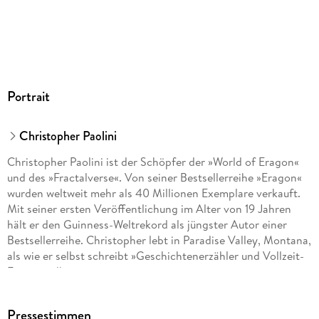
222/146/33 mm
ISBN
9783570165812
Herstelleradresse
Penguin Random House Verlagsgruppe GmbH, Neumarkter
Portrait
Straße 28, 81673 München,
produktsicherheit@penguinrandomhouse.de
Christopher Paolini
Christopher Paolini ist der Schöpfer der »World of Eragon«
und des »Fractalverse«. Von seiner Bestsellerreihe »Eragon«
wurden weltweit mehr als 40 Millionen Exemplare verkauft.
Mit seiner ersten Veröffentlichung im Alter von 19 Jahren
hält er den Guinness-Weltrekord als jüngster Autor einer
Bestsellerreihe. Christopher lebt in Paradise Valley, Montana,
als wie er selbst schreibt »Geschichtenerzähler und Vollzeit-
Fragensteller«.
Pressestimmen