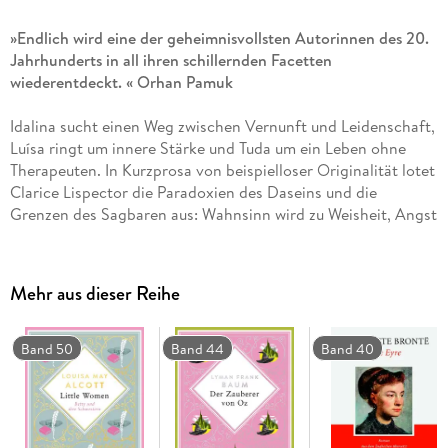
»Endlich wird eine der geheimnisvollsten Autorinnen des 20.
Jahrhunderts in all ihren schillernden Facetten
wiederentdeckt. « Orhan Pamuk
Idalina sucht einen Weg zwischen Vernunft und Leidenschaft,
Luísa ringt um innere Stärke und Tuda um ein Leben ohne
Therapeuten. In Kurzprosa von beispielloser Originalität lotet
Clarice Lispector die Paradoxien des Daseins und die
Grenzen des Sagbaren aus: Wahnsinn wird zu Weisheit, Angst
zu Mut, wenn sie das Innerste ihrer nur auf den ersten Blick
alltäglichen Figuren - meist Frauen - nach außen kehrt.
Poetisch und tiefgründig, gleichen ihre Erzählungen
Mehr aus dieser Reihe
flirrenden Träume von einer geheimnisvollen Welt. . .
International als einer der Höhepunkte brasilianischer
Literatur bekannt, ist Lispectors Kurzprosa im
Band 50
Band 44
Band 40
deutschsprachigen Raum noch zu entdecken. Der
vorliegende Band mit vierzig teils erstmals ins Deutsche
übertragenen Geschichten verspricht eine aufregende
Begegnung mit der suggestiven Kraft ihrer Sprachkunst.