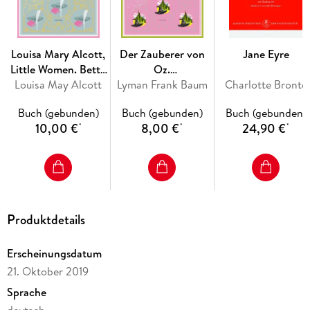
Louisa Mary Alcott,
Der Zauberer von
Jane Eyre
Little Women. Betty
Oz.
und ihre Schwestern
Louisa May Alcott
Lyman Frank Baum
Schmuckausgabe
Charlotte Brontë
- Erster und zweiter
mit Silberprägung
Buch (gebunden)
Buch (gebunden)
Buch (gebunden)
Teil.
10,00 €
8,00 €
24,90 €
*
*
*
Schmuckausgabe
mit Goldprägung
Produktdetails
Erscheinungsdatum
21. Oktober 2019
Sprache
deutsch