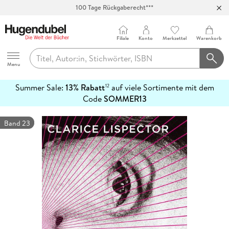
100 Tage Rückgaberecht***
Abholung in über 100 Filialen
Filiale
Konto
Merkzettel
Warenkorb
Hugendubel
Menu
Summer Sale:
13% Rabatt
auf viele Sortimente mit dem
12
mehr
Code
SOMMER13
erfahren
Band 23