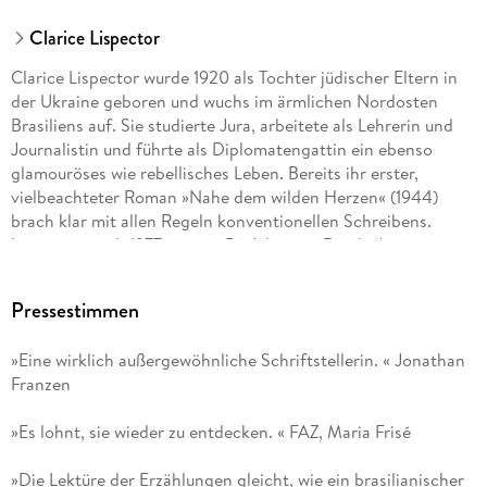
Clarice Lispector
Clarice Lispector wurde 1920 als Tochter jüdischer Eltern in
der Ukraine geboren und wuchs im ärmlichen Nordosten
Brasiliens auf. Sie studierte Jura, arbeitete als Lehrerin und
Journalistin und führte als Diplomatengattin ein ebenso
glamouröses wie rebellisches Leben. Bereits ihr erster,
vielbeachteter Roman »Nahe dem wilden Herzen« (1944)
brach klar mit allen Regeln konventionellen Schreibens.
Lispector starb 1977 mit nur 56 Jahren in Rio de Janeiro.
Pressestimmen
»Eine wirklich außergewöhnliche Schriftstellerin. « Jonathan
Franzen
»Es lohnt, sie wieder zu entdecken. « FAZ, Maria Frisé
»Die Lektüre der Erzählungen gleicht, wie ein brasilianischer