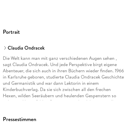
Portrait
Claudia Ondracek
Die Welt kann man mit ganz verschiedenen Augen sehen ,
sagt Claudia Ondracek. Und jede Perspektive birgt eigene
Abenteuer, die sich auch in ihren Büchern wieder finden. 1966
in Karlsruhe geboren, studierte Claudia Ondracek Geschichte
und Germanistik und war dann Lektorin in einem
Kinderbuchverlag. Da sie sich zwischen all den frechen
Hexen, wilden Seeräubern und heulenden Gespenstern so
richtig zu Hause fühlte, fing sie vor vielen Jahren an, selbst
Geschichten zu schreiben und Kinder auf ihren
Fantasiereisen zu begleiten. Claudia Ondracek lebt mit ihrer
Pressestimmen
Familie in Berlin.