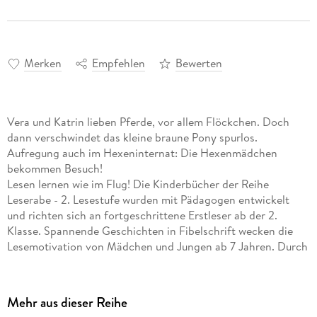
Merken
Empfehlen
Bewerten
Vera und Katrin lieben Pferde, vor allem Flöckchen. Doch
dann verschwindet das kleine braune Pony spurlos.
Aufregung auch im Hexeninternat: Die Hexenmädchen
bekommen Besuch!
Lesen lernen wie im Flug! Die Kinderbücher der Reihe
Leserabe - 2. Lesestufe wurden mit Pädagogen entwickelt
und richten sich an fortgeschrittene Erstleser ab der 2.
Klasse. Spannende Geschichten in Fibelschrift wecken die
Lesemotivation von Mädchen und Jungen ab 7 Jahren. Durch
Verständnisfragen zum Text wird das Gelesene spielerisch
überprüft.
Empfohlen von Stiftung Lesen, gelistet bei Antolin.
Mehr aus dieser Reihe