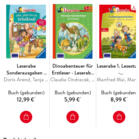
Leserabe
Dinoabenteuer für
Leserabe 1. Lesestu
Sonderausgaben -
Erstleser - Leserabe
-
Juhu, jetzt bin ich
Doris Arend, Tanja Bürgermeister, Anja Kiel, Henriette Wich
1. Klasse -
Claudia Ondracek, Martin Klein
Fußballgeschichte
Manfred M
Schulkind!
Erstlesebuch für
Buch (gebunden)
Buch (gebunden)
Buch (gebunden)
Kinder ab 6 Jahren
12,99 €
5,99 €
8,99 €
*
*
*