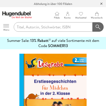
Abholung in über 100 Filialen
Filiale
Konto
Merkzettel
Warenkorb
Hugendubel
Menu
Summer Sale:
13% Rabatt
auf viele Sortimente mit dem
12
mehr
Code
SOMMER13
erfahren