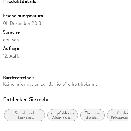
Produktdetails
Erscheinungsdatum
01. Dezember 2013
Sprache
deutsch
Auflage
12. Aufl.
Seitenanzahl
96
Barrierefreiheit
Altersempfehlung
Keine Information zur Barrierefreiheit bekannt
von 7 bis 9 Jahren
Reihe
Entdecken Sie mehr
Leserabe - 1. Lesestufe
Schule und
empfohlenes
Themen,
für den
Autor/Autorin
Lernen:
Alter: ab ca.
die sich
Primarbere
Claudia Ondracek
Erstsprache: Lese-
7 Jahre
speziell
und
an
Illustrationen