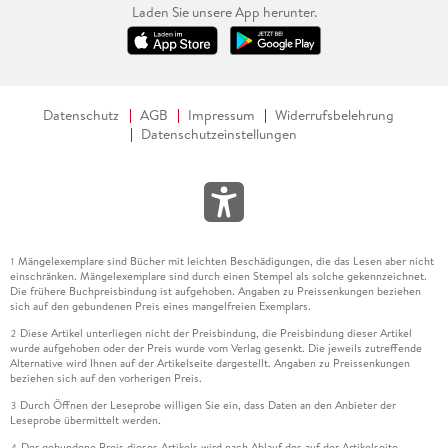
Laden Sie unsere App herunter.
Datenschutz
AGB
Impressum
Widerrufsbelehrung
Datenschutzeinstellungen
Mängelexemplare sind Bücher mit leichten Beschädigungen, die das Lesen aber nicht
1
einschränken. Mängelexemplare sind durch einen Stempel als solche gekennzeichnet.
Die frühere Buchpreisbindung ist aufgehoben. Angaben zu Preissenkungen beziehen
sich auf den gebundenen Preis eines mangelfreien Exemplars.
Diese Artikel unterliegen nicht der Preisbindung, die Preisbindung dieser Artikel
2
wurde aufgehoben oder der Preis wurde vom Verlag gesenkt. Die jeweils zutreffende
Alternative wird Ihnen auf der Artikelseite dargestellt. Angaben zu Preissenkungen
beziehen sich auf den vorherigen Preis.
Durch Öffnen der Leseprobe willigen Sie ein, dass Daten an den Anbieter der
3
Leseprobe übermittelt werden.
Der gebundene Preis dieses Artikels wird nach Ablauf des auf der Artikelseite
4