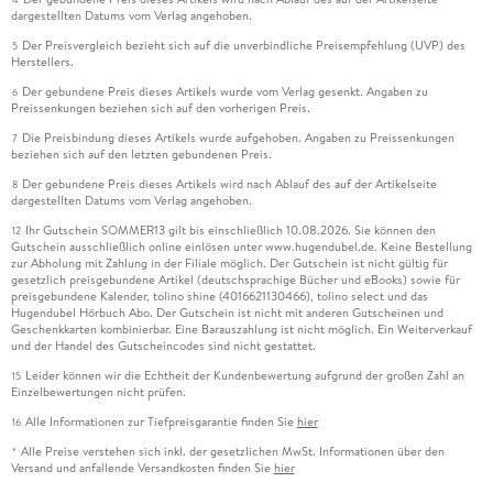
dargestellten Datums vom Verlag angehoben.
Der Preisvergleich bezieht sich auf die unverbindliche Preisempfehlung (UVP) des
5
Herstellers.
Der gebundene Preis dieses Artikels wurde vom Verlag gesenkt. Angaben zu
6
Preissenkungen beziehen sich auf den vorherigen Preis.
Die Preisbindung dieses Artikels wurde aufgehoben. Angaben zu Preissenkungen
7
beziehen sich auf den letzten gebundenen Preis.
Der gebundene Preis dieses Artikels wird nach Ablauf des auf der Artikelseite
8
dargestellten Datums vom Verlag angehoben.
Ihr Gutschein SOMMER13 gilt bis einschließlich 10.08.2026. Sie können den
12
Gutschein ausschließlich online einlösen unter www.hugendubel.de. Keine Bestellung
zur Abholung mit Zahlung in der Filiale möglich. Der Gutschein ist nicht gültig für
gesetzlich preisgebundene Artikel (deutschsprachige Bücher und eBooks) sowie für
preisgebundene Kalender, tolino shine (4016621130466), tolino select und das
Hugendubel Hörbuch Abo. Der Gutschein ist nicht mit anderen Gutscheinen und
Geschenkkarten kombinierbar. Eine Barauszahlung ist nicht möglich. Ein Weiterverkauf
und der Handel des Gutscheincodes sind nicht gestattet.
Leider können wir die Echtheit der Kundenbewertung aufgrund der großen Zahl an
15
Einzelbewertungen nicht prüfen.
Alle Informationen zur Tiefpreisgarantie finden Sie
hier
16
Alle Preise verstehen sich inkl. der gesetzlichen MwSt. Informationen über den
*
Versand und anfallende Versandkosten finden Sie
hier