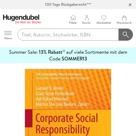
100 Tage Rückgaberecht***
Abholung in über 100 Filialen
Filiale
Konto
Merkzettel
Warenkorb
Hugendubel
Menu
Summer Sale:
13% Rabatt
auf viele Sortimente mit dem
12
mehr
Code
SOMMER13
erfahren