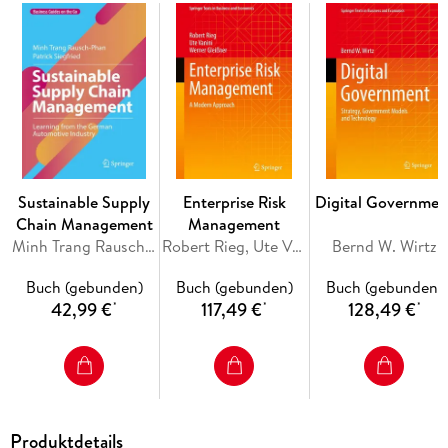
provides insightful and thought-provoking answers to these
and many other important questions concerning CSR
standards, and offers a valuable resource for practitioners,
academics and students at business schools and other
institutions.
Inhaltsverzeichnis
CSR and Corporate Governance. - Corporate Social
Sustainable Supply
Enterprise Risk
Digital Governmen
Responsibility and Ethical Values. - Reporting Corporate
Chain Management
Management
Social Responsibility. -Instrumental Corporate Social
Minh Trang Rausch-Phan, Patrick Siegfried
Robert Rieg, Ute Vanini, Werner Gleißner
Bernd W. Wirtz
Responsibility.
Buch (gebunden)
Buch (gebunden)
Buch (gebunden)
42,99 €
117,49 €
128,49 €
*
*
*
Produktdetails