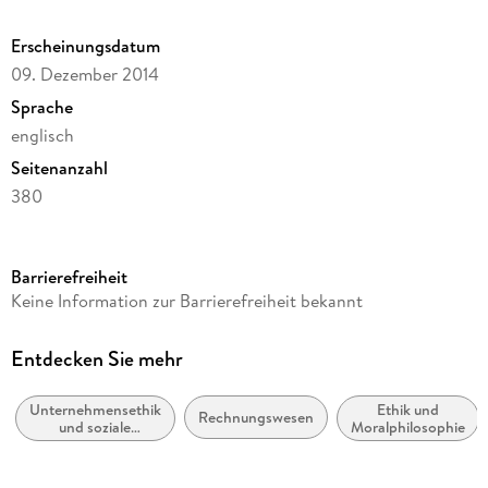
Erscheinungsdatum
09. Dezember 2014
Sprache
englisch
Seitenanzahl
380
Reihe
Business and Management (R0)
Barrierefreiheit
Herausgegeben von
Keine Information zur Barrierefreiheit bekannt
Samuel O. Idowu, Claus Strue Frederiksen, Asli Yüksel
Mermod, Morten Ebe Juul Nielsen
Entdecken Sie mehr
Verlag/Hersteller
Springer
Unternehmensethik
Ethik und
Rechnungswesen
und soziale
Moralphilosophie
Abbildungen
Verantwortung,
CSR
XXXV, 343 p. 6 illus.