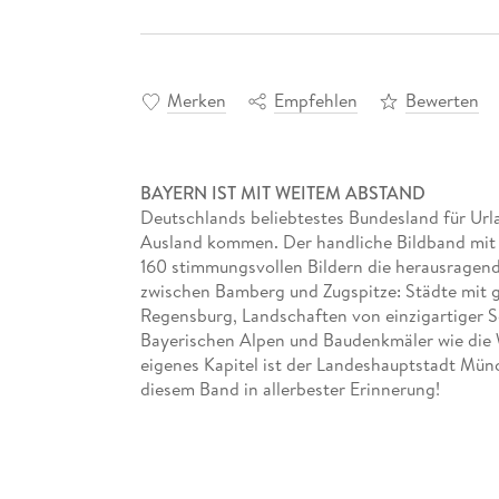
Merken
Empfehlen
Bewerten
BAYERN IST MIT WEITEM ABSTAND
Deutschlands beliebtestes Bundesland für Url
Ausland kommen. Der handliche Bildband mit k
160 stimmungsvollen Bildern die herausragen
zwischen Bamberg und Zugspitze: Städte mit 
Regensburg, Landschaften von einzigartiger S
Bayerischen Alpen und Baudenkmäler wie die 
eigenes Kapitel ist der Landeshauptstadt Mü
diesem Band in allerbester Erinnerung!
Texte zweisprachig: Deutsch und Englisch
Das perfekte Gastgeschenk