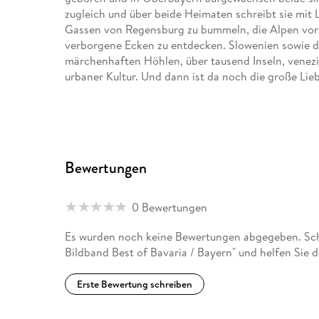
zugleich und über beide Heimaten schreibt sie mit Le
Gassen von Regensburg zu bummeln, die Alpen vor 
verborgene Ecken zu entdecken. Slowenien sowie de
märchenhaften Höhlen, über tausend Inseln, venez
urbaner Kultur. Und dann ist da noch die große Liebe
John Sykes, 1956 in Southport an der Nordwestküst
Oxford und Betriebswirtschaft in Manchester. Seit 
er Köln zu seiner Wahlheimat erkoren hat. John Syke
Autor mehrerer Reiseführer über Großbritannien. Be
Bewertungen
ausgedehnte Berg- und Küstenwanderungen, die gr
immer besser werdende Angebot an Bier und Speis
0 Bewertungen
Es wurden noch keine Bewertungen abgegeben. Sc
Bildband Best of Bavaria / Bayern" und helfen Sie 
Erste Bewertung schreiben