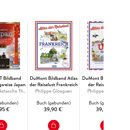
 Bildband
DuMont Bildband Atlas
DuMont Bildband Atlas
sreise Japan
der Reiselust Frankreich
der Reiselust USA
Isa Ducke, Natascha Thoma
Philippe Gloaguen
Philippe Gloaguen
gebunden)
Buch (gebunden)
Buch (gebunden)
95 €
39,90 €
39,90 €
*
*
*