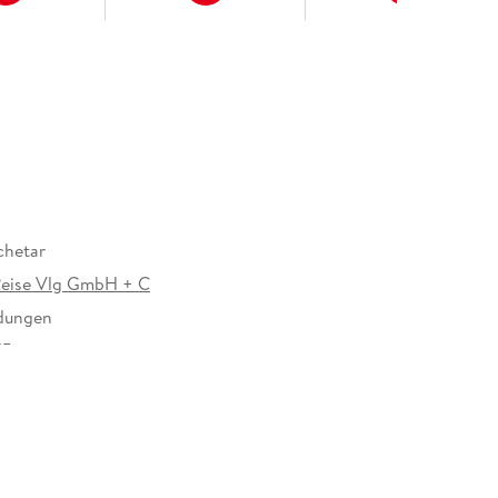
chetar
eise Vlg GmbH + C
ldungen
15 mm
NT GmbH und Co.KG, Marco Polo Str. 1, 73760
n, info@dumontreise.de