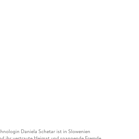
hnologin Daniela Schetar ist in Slowenien
nd ihr vertraute Heimat und spannende Fremde