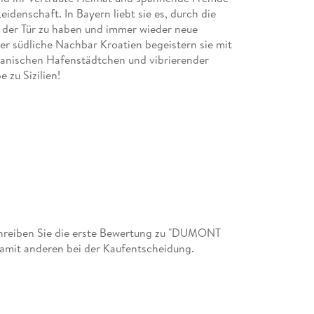
idenschaft. In Bayern liebt sie es, durch die
der Tür zu haben und immer wieder neue
r südliche Nachbar Kroatien begeistern sie mit
ianischen Hafenstädtchen und vibrierender
 zu Sizilien!
e Englands geboren, studierte Geschichte in
1979 lebt und arbeitet er in Deutschland, wobei
s arbeitet als Übersetzer, Stadtführer und ist
i seinen häufigen Besuchen in England liebt er
ünen Hügellandschaften Mittelenglands und das
en in stimmungsvollen Pubs.
hreiben Sie die erste Bewertung zu "DUMONT
damit anderen bei der Kaufentscheidung.