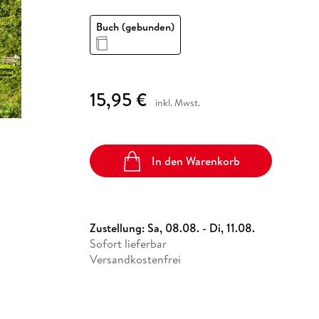
Fremdsprachige Bücher
n Lernhilfen
 Jugendbücher
eiber
Hörbuch Downloads im Bundle
cher
 Vergleich
 Puzzlezubehör
Lernen
New Adult
STABILO
Taschenbücher
Buch (gebunden)
hilfen
hriller
 Backen
er
lender
Ratgeber
op
hriller
Romance
Sachbücher
15,95 €
precher:innen
inkl. Mwst.
Science Fiction
Fremdsprachige Bücher
In den Warenkorb
Zustellung:
Sa, 08.08. - Di, 11.08.
Sofort lieferbar
Versandkostenfrei