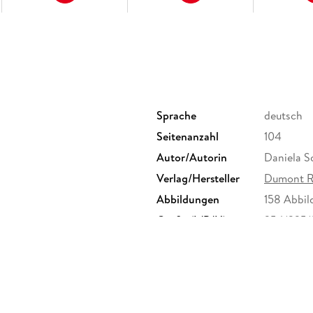
Sprache
deutsch
Seitenanzahl
104
Autor/Autorin
Daniela S
Verlag/Hersteller
Dumont R
Abbildungen
158 Abbi
Größe (L/B/H)
254/225/
Herstelleradresse
MAIRDUMO
Ostfilder