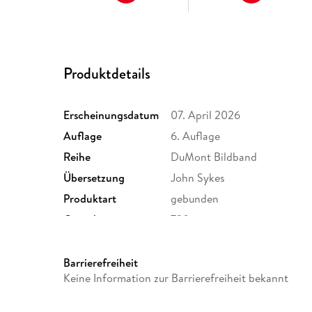
Produktdetails
Erscheinungsdatum
07. April 2026
Auflage
6. Auflage
Reihe
DuMont Bildband
Übersetzung
John Sykes
Produktart
gebunden
Gewicht
730 g
ISBN
9783616033181
Barrierefreiheit
Keine Information zur Barrierefreiheit bekannt