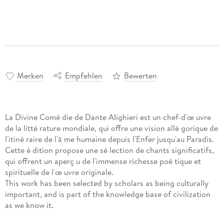
Merken
Empfehlen
Bewerten
La Divine Comé die de Dante Alighieri est un chef-d'œ uvre
de la litté rature mondiale, qui offre une vision allé gorique de
l'itiné raire de l'â me humaine depuis l'Enfer jusqu'au Paradis.
Cette é dition propose une sé lection de chants significatifs,
qui offrent un aperç u de l'immense richesse poé tique et
spirituelle de l'œ uvre originale.
This work has been selected by scholars as being culturally
important, and is part of the knowledge base of civilization
as we know it.
This work is in the "public domain in the United States of