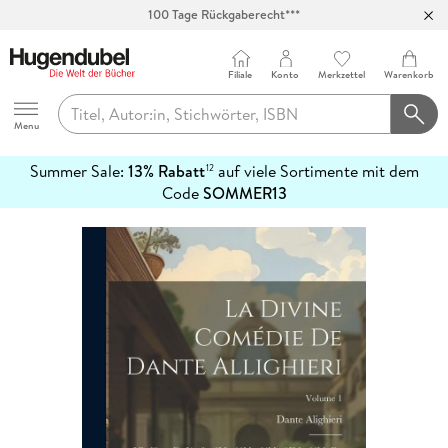
100 Tage Rückgaberecht***
Abholung in über 100 Filialen
Filiale
Konto
Merkzettel
Warenkorb
Hugendubel
Menu
Summer Sale:
13% Rabatt
auf viele Sortimente mit dem
12
mehr
Code
SOMMER13
erfahren