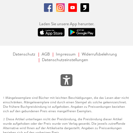
Laden Sie unsere App herunter.
Datenschutz
AGB
Impressum
Widerrufsbelehrung
Datenschutzeinstellungen
Mängelexemplare sind Bücher mit leichten Beschädigungen, die das Lesen aber nicht
1
einschränken. Mängelexemplare sind durch einen Stempel als solche gekennzeichnet.
Die frühere Buchpreisbindung ist aufgehoben. Angaben zu Preissenkungen beziehen
sich auf den gebundenen Preis eines mangelfreien Exemplars.
Diese Artikel unterliegen nicht der Preisbindung, die Preisbindung dieser Artikel
2
wurde aufgehoben oder der Preis wurde vom Verlag gesenkt. Die jeweils zutreffende
Alternative wird Ihnen auf der Artikelseite dargestellt. Angaben zu Preissenkungen
beziehen sich auf den vorherigen Preis.