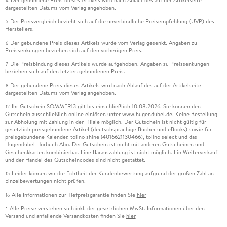
4
dargestellten Datums vom Verlag angehoben.
Der Preisvergleich bezieht sich auf die unverbindliche Preisempfehlung (UVP) des
5
Herstellers.
Der gebundene Preis dieses Artikels wurde vom Verlag gesenkt. Angaben zu
6
Preissenkungen beziehen sich auf den vorherigen Preis.
Die Preisbindung dieses Artikels wurde aufgehoben. Angaben zu Preissenkungen
7
beziehen sich auf den letzten gebundenen Preis.
Der gebundene Preis dieses Artikels wird nach Ablauf des auf der Artikelseite
8
dargestellten Datums vom Verlag angehoben.
Ihr Gutschein SOMMER13 gilt bis einschließlich 10.08.2026. Sie können den
12
Gutschein ausschließlich online einlösen unter www.hugendubel.de. Keine Bestellung
zur Abholung mit Zahlung in der Filiale möglich. Der Gutschein ist nicht gültig für
gesetzlich preisgebundene Artikel (deutschsprachige Bücher und eBooks) sowie für
preisgebundene Kalender, tolino shine (4016621130466), tolino select und das
Hugendubel Hörbuch Abo. Der Gutschein ist nicht mit anderen Gutscheinen und
Geschenkkarten kombinierbar. Eine Barauszahlung ist nicht möglich. Ein Weiterverkauf
und der Handel des Gutscheincodes sind nicht gestattet.
Leider können wir die Echtheit der Kundenbewertung aufgrund der großen Zahl an
15
Einzelbewertungen nicht prüfen.
Alle Informationen zur Tiefpreisgarantie finden Sie
hier
16
Alle Preise verstehen sich inkl. der gesetzlichen MwSt. Informationen über den
*
Versand und anfallende Versandkosten finden Sie
hier