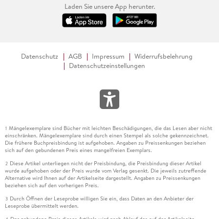
Laden Sie unsere App herunter.
Datenschutz
AGB
Impressum
Widerrufsbelehrung
Datenschutzeinstellungen
Mängelexemplare sind Bücher mit leichten Beschädigungen, die das Lesen aber nicht
1
einschränken. Mängelexemplare sind durch einen Stempel als solche gekennzeichnet.
Die frühere Buchpreisbindung ist aufgehoben. Angaben zu Preissenkungen beziehen
sich auf den gebundenen Preis eines mangelfreien Exemplars.
Diese Artikel unterliegen nicht der Preisbindung, die Preisbindung dieser Artikel
2
wurde aufgehoben oder der Preis wurde vom Verlag gesenkt. Die jeweils zutreffende
Alternative wird Ihnen auf der Artikelseite dargestellt. Angaben zu Preissenkungen
beziehen sich auf den vorherigen Preis.
Durch Öffnen der Leseprobe willigen Sie ein, dass Daten an den Anbieter der
3
Leseprobe übermittelt werden.
Der gebundene Preis dieses Artikels wird nach Ablauf des auf der Artikelseite