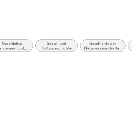
Geschichte
Sozial- und
Geschichte der
allgemein und
Kulturgeschichte
Naturwissenschaften
Weltgeschichte