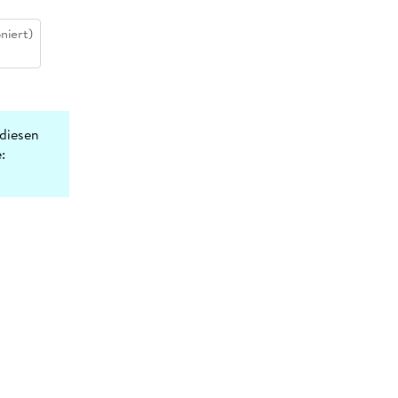
niert)
diesen
: