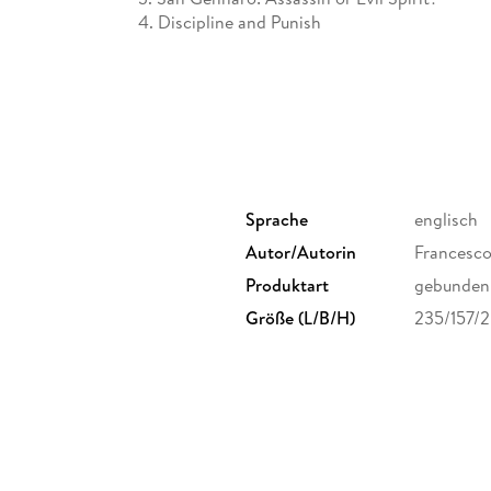
4. Discipline and Punish
5. The Invention of Time
6. Neapolitan Caprice
7. It's Not Blood
8. The Ghosts Are Back
Sprache
englisch
Autor/Autorin
Francesco
Produktart
gebunden
Größe (L/B/H)
235/157/