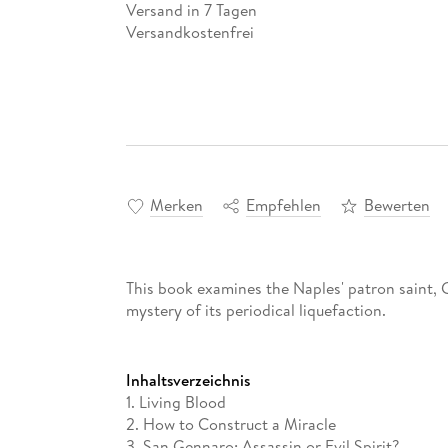
Versand in 7 Tagen
Versandkostenfrei
Merken
Empfehlen
Bewerten
This book examines the Naples' patron saint, G
mystery of its periodical liquefaction.
Inhaltsverzeichnis
1. Living Blood
2. How to Construct a Miracle
3. San Gennaro: Assassin or Evil Spirit?