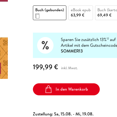
Fremdsprachige Bücher
n Lernhilfen
 Jugendbücher
eiber
Hörbuch Downloads im Bundle
cher
 Vergleich
 Puzzlezubehör
Lernen
New Adult
STABILO
Taschenbücher
Buch (gebunden)
eBook epub
Buch (karto
hilfen
hriller
 Backen
er
lender
Ratgeber
63,99 €
69,49 €
op
hriller
Romance
Sachbücher
precher:innen
Science Fiction
Sparen Sie zusätzlich 13%
auf 
12
Artikel mit dem Gutscheincode
Fremdsprachige Bücher
SOMMER13
199,99 €
inkl. Mwst.
In den Warenkorb
Zustellung:
Sa, 15.08. - Mi, 19.08.