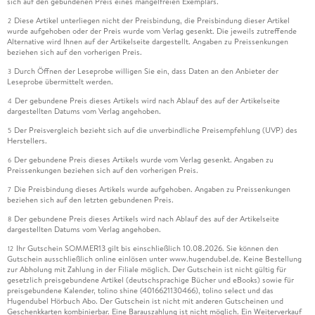
sich auf den gebundenen Preis eines mangelfreien Exemplars.
Diese Artikel unterliegen nicht der Preisbindung, die Preisbindung dieser Artikel
2
wurde aufgehoben oder der Preis wurde vom Verlag gesenkt. Die jeweils zutreffende
Alternative wird Ihnen auf der Artikelseite dargestellt. Angaben zu Preissenkungen
beziehen sich auf den vorherigen Preis.
Durch Öffnen der Leseprobe willigen Sie ein, dass Daten an den Anbieter der
3
Leseprobe übermittelt werden.
Der gebundene Preis dieses Artikels wird nach Ablauf des auf der Artikelseite
4
dargestellten Datums vom Verlag angehoben.
Der Preisvergleich bezieht sich auf die unverbindliche Preisempfehlung (UVP) des
5
Herstellers.
Der gebundene Preis dieses Artikels wurde vom Verlag gesenkt. Angaben zu
6
Preissenkungen beziehen sich auf den vorherigen Preis.
Die Preisbindung dieses Artikels wurde aufgehoben. Angaben zu Preissenkungen
7
beziehen sich auf den letzten gebundenen Preis.
Der gebundene Preis dieses Artikels wird nach Ablauf des auf der Artikelseite
8
dargestellten Datums vom Verlag angehoben.
Ihr Gutschein SOMMER13 gilt bis einschließlich 10.08.2026. Sie können den
12
Gutschein ausschließlich online einlösen unter www.hugendubel.de. Keine Bestellung
zur Abholung mit Zahlung in der Filiale möglich. Der Gutschein ist nicht gültig für
gesetzlich preisgebundene Artikel (deutschsprachige Bücher und eBooks) sowie für
preisgebundene Kalender, tolino shine (4016621130466), tolino select und das
Hugendubel Hörbuch Abo. Der Gutschein ist nicht mit anderen Gutscheinen und
Geschenkkarten kombinierbar. Eine Barauszahlung ist nicht möglich. Ein Weiterverkauf