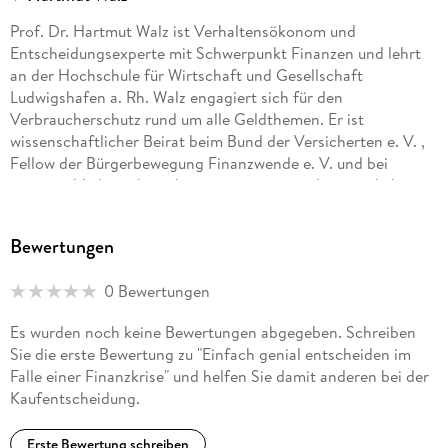
Prof. Dr. Hartmut Walz ist Verhaltensökonom und
Entscheidungsexperte mit Schwerpunkt Finanzen und lehrt
an der Hochschule für Wirtschaft und Gesellschaft
Ludwigshafen a. Rh. Walz engagiert sich für den
Verbraucherschutz rund um alle Geldthemen. Er ist
wissenschaftlicher Beirat beim Bund der Versicherten e. V. ,
Fellow der Bürgerbewegung Finanzwende e. V. und bei
weiteren Verbraucherschutzvereinigungen ehrenamtlich
aktiv. Er betreibt den unabhängigen, kosten- und werbefreien
Hartmut Walz Finanzblog, einen YouTube-Kanal sowie einen
Bewertungen
Instagram-Account.
0 Bewertungen
Es wurden noch keine Bewertungen abgegeben. Schreiben
Sie die erste Bewertung zu "Einfach genial entscheiden im
Falle einer Finanzkrise" und helfen Sie damit anderen bei der
Kaufentscheidung.
Erste Bewertung schreiben