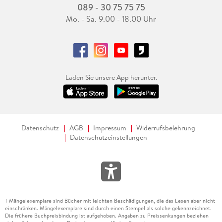
089 - 30 75 75 75
Mo. - Sa. 9.00 - 18.00 Uhr
Laden Sie unsere App herunter.
Datenschutz
AGB
Impressum
Widerrufsbelehrung
Datenschutzeinstellungen
Mängelexemplare sind Bücher mit leichten Beschädigungen, die das Lesen aber nicht
1
einschränken. Mängelexemplare sind durch einen Stempel als solche gekennzeichnet.
Die frühere Buchpreisbindung ist aufgehoben. Angaben zu Preissenkungen beziehen