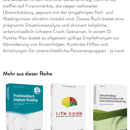
treffen auf Finanzmärkte, die wegen weltweiter
Überschuldung, gepaart mit der langjährigen Null- und
Niedrigzinsen ohnehin instabil sind. Dieses Buch bietet eine
prägnante Situationsanalyse und skizziert mögliche,
unterschiedlich schwere Crash-Szenarien. In einem 12-
Punkte-Plan bietet es allgemein gültige Empfehlungen zur
Abmilderung von Krisenfolgen. Konkrete Hilfen und
Anleitungen für unterschiedliche Personengruppen - je nach
Alter, Berufs- und Vermögensverhältnissen runden das Buch
ab.
Mehr aus dieser Reihe
Inhalte:
Mögliche Abläufe und Erscheinungsformen eines Crashs
Vorbereitungs- und Handlungsempfehlungen für
unterschiedliche Krisenverläufe
Anleitung zur Selbsteinschätzung des persönlichen
Handlungsbedarfs
Jenga-Finance, Knirschen in der Euro-Zone und