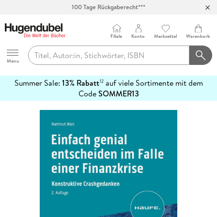
100 Tage Rückgaberecht***
Abholung in über 100 Filialen
Filiale
Konto
Merkzettel
Warenkorb
Hugendubel
Menu
Summer Sale:
13% Rabatt
auf viele Sortimente mit dem
12
mehr
Code
SOMMER13
erfahren