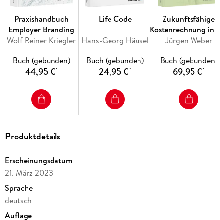
Finanzinstitutionen in Bedrängnis
Praxishandbuch
Life Code
Zukunftsfähige
Deep Risk: Wir fürchten uns vor den falschen Risiken
Employer Branding
Kostenrechnung in 
Systemschutz geht über Verbraucherschutz
Wolf Reiner Kriegler
Hans-Georg Häusel
Unternehmenssteuer
Jürgen Weber
Konstruktive Crash-Psychologie und Chancenorientierung
Buch (gebunden)
Buch (gebunden)
Buch (gebunden)
44,95 €
24,95 €
69,95 €
*
*
*
In der 2. Auflage:
Aktuelle Krisen: Corona, Ukraine-Krieg, Euro-Krise
Erhöhung der Staatsverschuldung
Transmission Protection Instrument (TPI): geldpolitisches
Produktdetails
Anti-Krisen-Programm der EZB
Stimmen zum Buch:
Erscheinungsdatum
21. März 2023
" Finanzbildung muss in Deutschland dringend gefördert
Sprache
werden. Hartmut Walz ist einer, der das aktiv angeht. "
deutsch
Sebastian Külps | Leiter Deutschland und Nordeuropa, Vanguard
Auflage