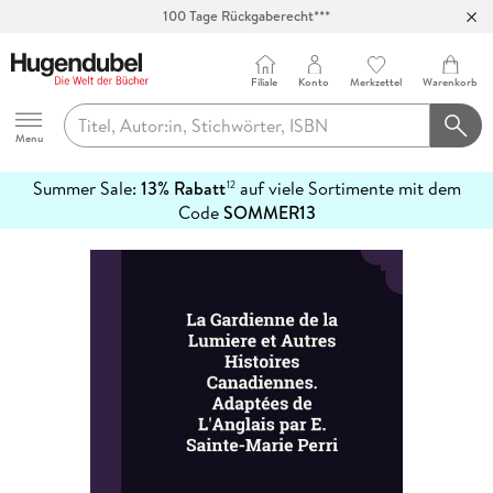
100 Tage Rückgaberecht***
Abholung in über 100 Filialen
Filiale
Konto
Merkzettel
Warenkorb
Hugendubel
Menu
Summer Sale:
13% Rabatt
auf viele Sortimente mit dem
12
mehr
Code
SOMMER13
erfahren