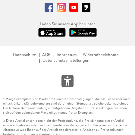
Laden Sie unsere App herunter.
Datenschutz
AGB
Impressum
Widerrufsbelehrung
Datenschutzeinstellungen
Mängelexemplare sind Bücher mit leichten Beschädigungen, die das Lesen aber nicht
1
einschränken. Mängelexemplare sind durch einen Stempel als solche gekennzeichnet.
Die frühere Buchpreisbindung ist aufgehoben. Angaben zu Preissenkungen beziehen
sich auf den gebundenen Preis eines mangelfreien Exemplars.
Diese Artikel unterliegen nicht der Preisbindung, die Preisbindung dieser Artikel
2
wurde aufgehoben oder der Preis wurde vom Verlag gesenkt. Die jeweils zutreffende
Alternative wird Ihnen auf der Artikelseite dargestellt. Angaben zu Preissenkungen
beziehen sich auf den vorherigen Preis.