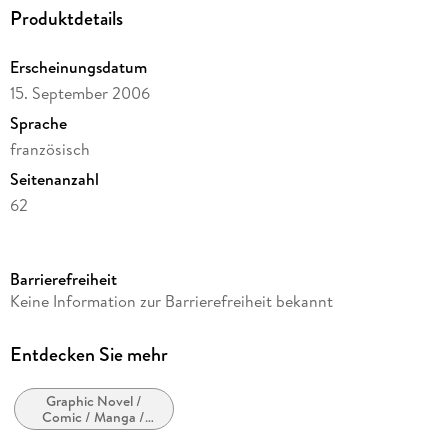
Produktdetails
Erscheinungsdatum
15. September 2006
Sprache
französisch
Seitenanzahl
62
Autor/Autorin
Herge
Barrierefreiheit
Verlag/Hersteller
Keine Information zur Barrierefreiheit bekannt
Casterman
Produktart
Entdecken Sie mehr
gebunden
Graphic Novel /
Abbildungen
Comic / Manga /
Farb. illustr.
Cartoon