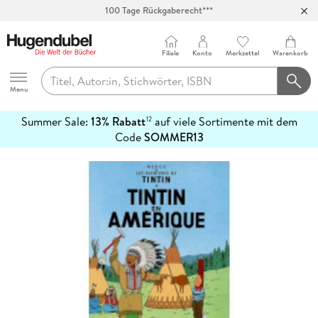
100 Tage Rückgaberecht***
Abholung in über 100 Filialen
Filiale
Konto
Merkzettel
Warenkorb
Hugendubel
Menu
Summer Sale:
13% Rabatt
auf viele Sortimente mit dem
12
mehr
Code
SOMMER13
erfahren