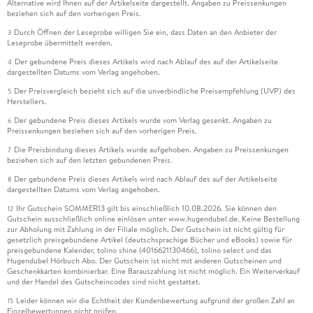
Alternative wird Ihnen auf der Artikelseite dargestellt. Angaben zu Preissenkungen
beziehen sich auf den vorherigen Preis.
Durch Öffnen der Leseprobe willigen Sie ein, dass Daten an den Anbieter der
3
Leseprobe übermittelt werden.
Der gebundene Preis dieses Artikels wird nach Ablauf des auf der Artikelseite
4
dargestellten Datums vom Verlag angehoben.
Der Preisvergleich bezieht sich auf die unverbindliche Preisempfehlung (UVP) des
5
Herstellers.
Der gebundene Preis dieses Artikels wurde vom Verlag gesenkt. Angaben zu
6
Preissenkungen beziehen sich auf den vorherigen Preis.
Die Preisbindung dieses Artikels wurde aufgehoben. Angaben zu Preissenkungen
7
beziehen sich auf den letzten gebundenen Preis.
Der gebundene Preis dieses Artikels wird nach Ablauf des auf der Artikelseite
8
dargestellten Datums vom Verlag angehoben.
Ihr Gutschein SOMMER13 gilt bis einschließlich 10.08.2026. Sie können den
12
Gutschein ausschließlich online einlösen unter www.hugendubel.de. Keine Bestellung
zur Abholung mit Zahlung in der Filiale möglich. Der Gutschein ist nicht gültig für
gesetzlich preisgebundene Artikel (deutschsprachige Bücher und eBooks) sowie für
preisgebundene Kalender, tolino shine (4016621130466), tolino select und das
Hugendubel Hörbuch Abo. Der Gutschein ist nicht mit anderen Gutscheinen und
Geschenkkarten kombinierbar. Eine Barauszahlung ist nicht möglich. Ein Weiterverkauf
und der Handel des Gutscheincodes sind nicht gestattet.
Leider können wir die Echtheit der Kundenbewertung aufgrund der großen Zahl an
15
Einzelbewertungen nicht prüfen.