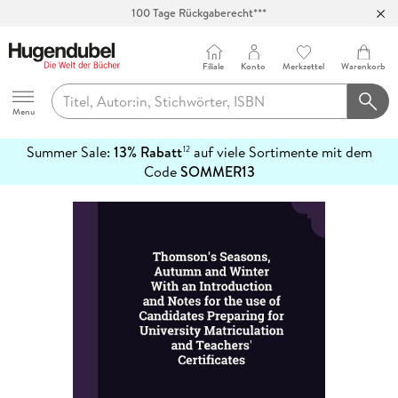
100 Tage Rückgaberecht***
Abholung in über 100 Filialen
Filiale
Konto
Merkzettel
Warenkorb
Hugendubel
Menu
Summer Sale:
13% Rabatt
auf viele Sortimente mit dem
12
mehr
Code
SOMMER13
erfahren