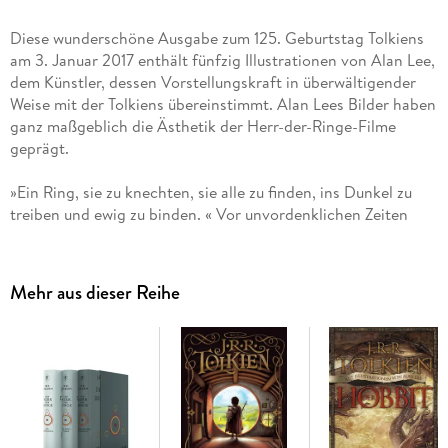
Diese wunderschöne Ausgabe zum 125. Geburtstag Tolkiens
am 3. Januar 2017 enthält fünfzig Illustrationen von Alan Lee,
dem Künstler, dessen Vorstellungskraft in überwältigender
Weise mit der Tolkiens übereinstimmt. Alan Lees Bilder haben
ganz maßgeblich die Ästhetik der Herr-der-Ringe-Filme
geprägt.
»Ein Ring, sie zu knechten, sie alle zu finden, ins Dunkel zu
treiben und ewig zu binden. « Vor unvordenklichen Zeiten
wurden die Ringe der Macht von den Elben geschaffen und
Sauron, der Dunkle Herrscher, schmiedete heimlich den
Einen Ring und füllte ihn mit seiner Macht, auf dass er über
Mehr aus dieser Reihe
alle anderen gebieten konnte. Aber der Eine Ring wurde ihm
genommen und so sehr er ihn auch in ganz Mittelerde suchte,
er blieb dennoch für ihn verloren. Viele Zeitalter später fällt
der Ring in die Hände des Hobbits Bilbo Beutlin . . . und so
beginnt das größte und gefährlichste Abenteuer der
Fantasyliteratur.