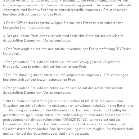
Diese Artikel unterliegen nicht der Preisbindung, die Preisbindung dieser Artikel
2
wurde aufgehoben oder der Preis wurde vom Verlag gesenkt. Die jeweils zutreffende
Alternative wird Ihnen auf der Artikelseite dargestellt. Angaben zu Preissenkungen
beziehen sich auf den vorherigen Preis.
Durch Öffnen der Leseprobe willigen Sie ein, dass Daten an den Anbieter der
3
Leseprobe übermittelt werden.
Der gebundene Preis dieses Artikels wird nach Ablauf des auf der Artikelseite
4
dargestellten Datums vom Verlag angehoben.
Der Preisvergleich bezieht sich auf die unverbindliche Preisempfehlung (UVP) des
5
Herstellers.
Der gebundene Preis dieses Artikels wurde vom Verlag gesenkt. Angaben zu
6
Preissenkungen beziehen sich auf den vorherigen Preis.
Die Preisbindung dieses Artikels wurde aufgehoben. Angaben zu Preissenkungen
7
beziehen sich auf den letzten gebundenen Preis.
Der gebundene Preis dieses Artikels wird nach Ablauf des auf der Artikelseite
8
dargestellten Datums vom Verlag angehoben.
Ihr Gutschein SOMMER13 gilt bis einschließlich 10.08.2026. Sie können den
12
Gutschein ausschließlich online einlösen unter www.hugendubel.de. Keine Bestellung
zur Abholung mit Zahlung in der Filiale möglich. Der Gutschein ist nicht gültig für
gesetzlich preisgebundene Artikel (deutschsprachige Bücher und eBooks) sowie für
preisgebundene Kalender, tolino shine (4016621130466), tolino select und das
Hugendubel Hörbuch Abo. Der Gutschein ist nicht mit anderen Gutscheinen und
Geschenkkarten kombinierbar. Eine Barauszahlung ist nicht möglich. Ein Weiterverkauf
und der Handel des Gutscheincodes sind nicht gestattet.