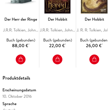
Der Herr der Ringe
Der Hobbit
Der Hobbit
J.R.R. Tolkien, John R. R. Tolkien
J.R.R. Tolkien, John R. R. Tolkien
J. R. R. T
Buch (gebunden)
Buch (gebunden)
Buch (gebunden)
88,00 €
22,00 €
26,00 €
*
*
*
Produktdetails
Erscheinungsdatum
10. Oktober 2016
Sprache
deutsch