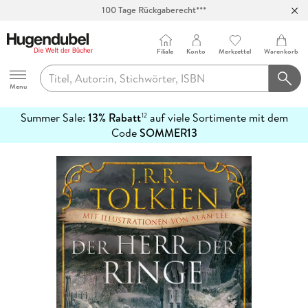
100 Tage Rückgaberecht***
Abholung in über 100 Filialen
Filiale
Konto
Merkzettel
Warenkorb
Hugendubel
Menu
Summer Sale:
13% Rabatt
auf viele Sortimente mit dem
12
mehr
Code
SOMMER13
erfahren