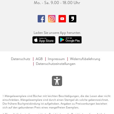
Mo. - Sa. 9.00 - 18.00 Uhr
Laden Sie unsere App herunter.
Datenschutz
AGB
Impressum
Widerrufsbelehrung
Datenschutzeinstellungen
Mängelexemplare sind Bücher mit leichten Beschädigungen, die das Lesen aber nicht
1
einschränken. Mängelexemplare sind durch einen Stempel als solche gekennzeichnet.
Die frühere Buchpreisbindung ist aufgehoben. Angaben zu Preissenkungen beziehen
sich auf den gebundenen Preis eines mangelfreien Exemplars.