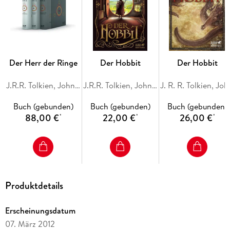
KAPITEL 2
Hammelbraten SEITE 52
KAPITEL 3
Eine kurze Rast SEITE 78
KAPITEL 4
Drüber hin und unten durch SEITE 92
Der Herr der Ringe
Der Hobbit
Der Hobbit
KAPITEL 5
Rätsel im Dunkeln SEITE 111
J.R.R. Tolkien, John R. R. Tolkien
J.R.R. Tolkien, John R. R. Tolkien
J. R. R. T
KAPITEL 6
Buch (gebunden)
Buch (gebunden)
Buch (gebunden)
Aus der Pfanne ins Feuer SEITE 145
88,00 €
22,00 €
26,00 €
KAPITEL 7
*
*
*
Ein seltsames Quartier SEITE 176
KAPITEL 8
Fliegen und Spinnen SEITE 216
KAPITEL 9
Fässer unverzollt SEITE 262
Produktdetails
KAPITEL 10
Ein begeisterter Empfang SEITE 288
KAPITEL 11
Erscheinungsdatum
Auf der Türschwelle SEITE 307
07. März 2012