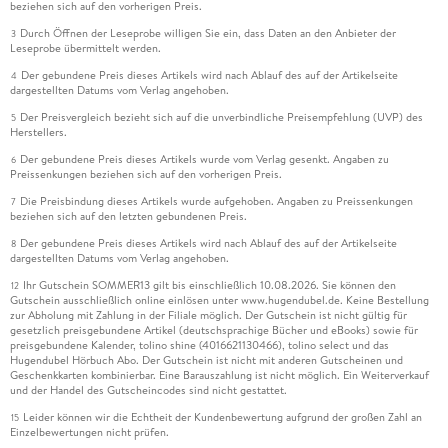
beziehen sich auf den vorherigen Preis.
Durch Öffnen der Leseprobe willigen Sie ein, dass Daten an den Anbieter der
3
Leseprobe übermittelt werden.
Der gebundene Preis dieses Artikels wird nach Ablauf des auf der Artikelseite
4
dargestellten Datums vom Verlag angehoben.
Der Preisvergleich bezieht sich auf die unverbindliche Preisempfehlung (UVP) des
5
Herstellers.
Der gebundene Preis dieses Artikels wurde vom Verlag gesenkt. Angaben zu
6
Preissenkungen beziehen sich auf den vorherigen Preis.
Die Preisbindung dieses Artikels wurde aufgehoben. Angaben zu Preissenkungen
7
beziehen sich auf den letzten gebundenen Preis.
Der gebundene Preis dieses Artikels wird nach Ablauf des auf der Artikelseite
8
dargestellten Datums vom Verlag angehoben.
Ihr Gutschein SOMMER13 gilt bis einschließlich 10.08.2026. Sie können den
12
Gutschein ausschließlich online einlösen unter www.hugendubel.de. Keine Bestellung
zur Abholung mit Zahlung in der Filiale möglich. Der Gutschein ist nicht gültig für
gesetzlich preisgebundene Artikel (deutschsprachige Bücher und eBooks) sowie für
preisgebundene Kalender, tolino shine (4016621130466), tolino select und das
Hugendubel Hörbuch Abo. Der Gutschein ist nicht mit anderen Gutscheinen und
Geschenkkarten kombinierbar. Eine Barauszahlung ist nicht möglich. Ein Weiterverkauf
und der Handel des Gutscheincodes sind nicht gestattet.
Leider können wir die Echtheit der Kundenbewertung aufgrund der großen Zahl an
15
Einzelbewertungen nicht prüfen.