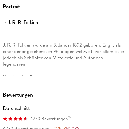
Herstelleradresse
Portrait
J. G. Cotta'sche Buchhandlung Nachfolger GmbH,
Rotebühlstraße 77, 70178 Stuttgart,
J. R. R. Tolkien
produktsicherheit@klett-cotta.de
J. R. R. Tolkien wurde am 3. Januar 1892 geboren. Er gilt als
einer der angesehensten Philologen weltweit, vor allem ist er
jedoch als Schöpfer von Mittelerde und Autor des
legendären
Der Herr der Ringe
bekannt. Seine Bücher wurden in mehr als 80 Sprachen
Bewertungen
übersetzt und haben sich weltweit millionenfach verkauft.
Ihm wurde ein Orden des Britischen Empire (CBE) und die
Durchschnitt
Ehrendoktorwürde der Universität Oxford verliehen. Er starb
1973 im Alter von 81 Jahren.
15
4770 Bewertungen
4770 Bewertungen
von
LovelyBooks