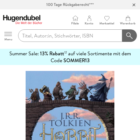
100 Tage Rückgaberecht***
Abholung in über 100 Filialen
Filiale
Konto
Merkzettel
Warenkorb
Hugendubel
Menu
Summer Sale:
13% Rabatt
auf viele Sortimente mit dem
12
mehr
Code
SOMMER13
erfahren