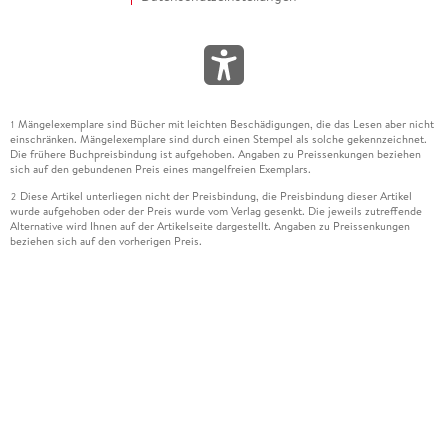
Mängelexemplare sind Bücher mit leichten Beschädigungen, die das Lesen aber nicht
1
einschränken. Mängelexemplare sind durch einen Stempel als solche gekennzeichnet.
Die frühere Buchpreisbindung ist aufgehoben. Angaben zu Preissenkungen beziehen
sich auf den gebundenen Preis eines mangelfreien Exemplars.
Diese Artikel unterliegen nicht der Preisbindung, die Preisbindung dieser Artikel
2
wurde aufgehoben oder der Preis wurde vom Verlag gesenkt. Die jeweils zutreffende
Alternative wird Ihnen auf der Artikelseite dargestellt. Angaben zu Preissenkungen
beziehen sich auf den vorherigen Preis.
Durch Öffnen der Leseprobe willigen Sie ein, dass Daten an den Anbieter der
3
Leseprobe übermittelt werden.
Der gebundene Preis dieses Artikels wird nach Ablauf des auf der Artikelseite
4
dargestellten Datums vom Verlag angehoben.
Der Preisvergleich bezieht sich auf die unverbindliche Preisempfehlung (UVP) des
5
Herstellers.
Der gebundene Preis dieses Artikels wurde vom Verlag gesenkt. Angaben zu
6
Preissenkungen beziehen sich auf den vorherigen Preis.
Die Preisbindung dieses Artikels wurde aufgehoben. Angaben zu Preissenkungen
7