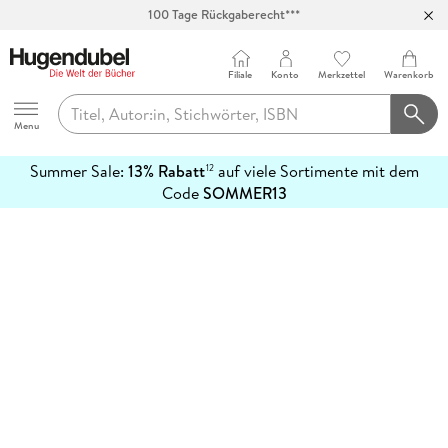
100 Tage Rückgaberecht***
Abholung in über 100 Filialen
Filiale
Konto
Merkzettel
Warenkorb
Hugendubel
Menu
Summer Sale:
13% Rabatt
auf viele Sortimente mit dem
12
mehr
Code
SOMMER13
erfahren