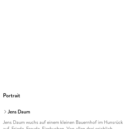
360Grad Hamburg, Lindenstraße 23, 69181 Leimen,
verlag@360grad-verlag.de
Portrait
Jens Daum
Jens Daum wuchs auf einem kleinen Bauernhof im Hunsrück
auf. Friede. Freude. Eierkuchen. Von allen drei reichlich.