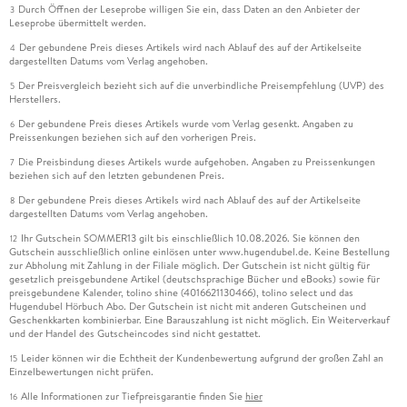
Durch Öffnen der Leseprobe willigen Sie ein, dass Daten an den Anbieter der
3
Leseprobe übermittelt werden.
Der gebundene Preis dieses Artikels wird nach Ablauf des auf der Artikelseite
4
dargestellten Datums vom Verlag angehoben.
Der Preisvergleich bezieht sich auf die unverbindliche Preisempfehlung (UVP) des
5
Herstellers.
Der gebundene Preis dieses Artikels wurde vom Verlag gesenkt. Angaben zu
6
Preissenkungen beziehen sich auf den vorherigen Preis.
Die Preisbindung dieses Artikels wurde aufgehoben. Angaben zu Preissenkungen
7
beziehen sich auf den letzten gebundenen Preis.
Der gebundene Preis dieses Artikels wird nach Ablauf des auf der Artikelseite
8
dargestellten Datums vom Verlag angehoben.
Ihr Gutschein SOMMER13 gilt bis einschließlich 10.08.2026. Sie können den
12
Gutschein ausschließlich online einlösen unter www.hugendubel.de. Keine Bestellung
zur Abholung mit Zahlung in der Filiale möglich. Der Gutschein ist nicht gültig für
gesetzlich preisgebundene Artikel (deutschsprachige Bücher und eBooks) sowie für
preisgebundene Kalender, tolino shine (4016621130466), tolino select und das
Hugendubel Hörbuch Abo. Der Gutschein ist nicht mit anderen Gutscheinen und
Geschenkkarten kombinierbar. Eine Barauszahlung ist nicht möglich. Ein Weiterverkauf
und der Handel des Gutscheincodes sind nicht gestattet.
Leider können wir die Echtheit der Kundenbewertung aufgrund der großen Zahl an
15
Einzelbewertungen nicht prüfen.
Alle Informationen zur Tiefpreisgarantie finden Sie
hier
16