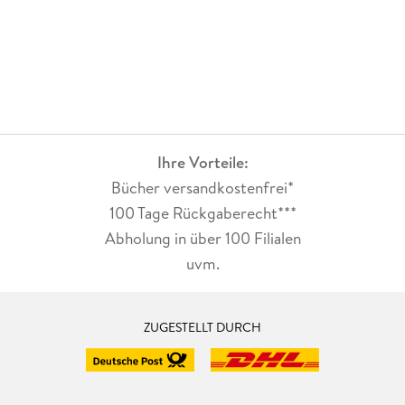
Bananenmussuppe mit Erdbeergeschmack und Bonbonbrot
mit Käsefusspaste oder Milchbartknödel. Lecker.Träum was
Schönes!Natürlich darf da eine bekannte Melodie nicht
fehlen! "La Le Lu ... Nur der Mann im Mond schaut zu!"5
Mondfahrten zu den Sternen für dieses Buch"Wie ist die Welt
so stille. ... Die gold'nen Sternlein prangen, Am Himmel hell
und klar."
Ihre Vorteile:
Bücher versandkostenfrei*
100 Tage Rückgaberecht***
Abholung in über 100 Filialen
uvm.
ZUGESTELLT DURCH