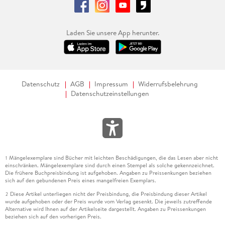
Laden Sie unsere App herunter.
Datenschutz
AGB
Impressum
Widerrufsbelehrung
Datenschutzeinstellungen
Mängelexemplare sind Bücher mit leichten Beschädigungen, die das Lesen aber nicht
1
einschränken. Mängelexemplare sind durch einen Stempel als solche gekennzeichnet.
Die frühere Buchpreisbindung ist aufgehoben. Angaben zu Preissenkungen beziehen
sich auf den gebundenen Preis eines mangelfreien Exemplars.
Diese Artikel unterliegen nicht der Preisbindung, die Preisbindung dieser Artikel
2
wurde aufgehoben oder der Preis wurde vom Verlag gesenkt. Die jeweils zutreffende
Alternative wird Ihnen auf der Artikelseite dargestellt. Angaben zu Preissenkungen
beziehen sich auf den vorherigen Preis.