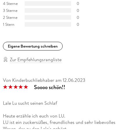
4 Sterne
0
3 Sterne
0
2 Sterne
0
1 Stern
0
Eigene Bewertung schreiben
Zur Empfehlungsrangliste
Von Kinderbuchliebhaber
am
12.06.2023
Soooo schön!!
Lale Lu sucht seinen Schlaf
Heute erzähle ich euch von LU.
LU ist ein zuckersüßes, freundliches und sehr liebevolles
Wesen, das zu den Lale's gehört.