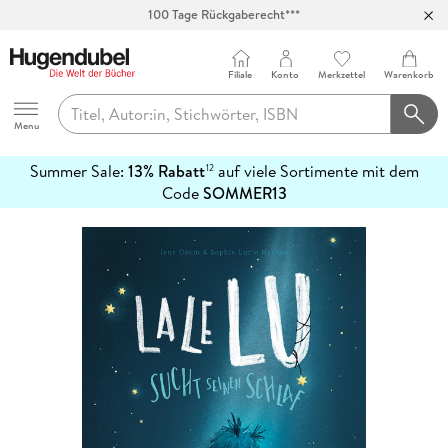
100 Tage Rückgaberecht***
Abholung in über 100 Filialen
Filiale
Konto
Merkzettel
Warenkorb
Hugendubel
Menu
Summer Sale:
13% Rabatt
auf viele Sortimente mit dem
12
mehr
Code
SOMMER13
erfahren