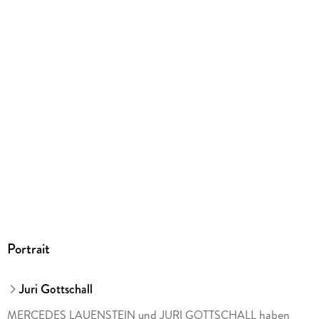
9783832169312
Herstelleradresse
DuMont Buchverlag GmbH & Co. KG, Amsterdamer Straße
192, 50735 Köln, herstellung@dumont.de
Portrait
Juri Gottschall
MERCEDES LAUENSTEIN und JURI GOTTSCHALL haben