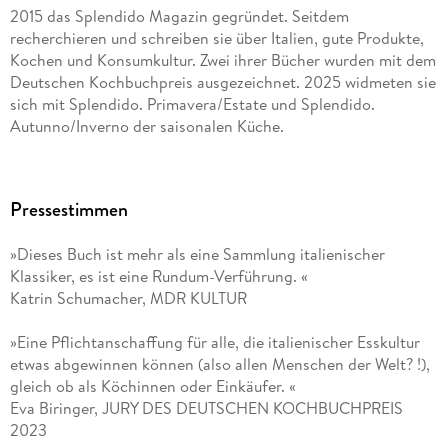
2015 das Splendido Magazin gegründet. Seitdem
recherchieren und schreiben sie über Italien, gute Produkte,
Kochen und Konsumkultur. Zwei ihrer Bücher wurden mit dem
Deutschen Kochbuchpreis ausgezeichnet. 2025 widmeten sie
sich mit Splendido. Primavera/Estate und Splendido.
Autunno/Inverno der saisonalen Küche.
JURI GOTTSCHALL und MERCEDES LAUENSTEIN leben
zusammen in München und Norditalien und haben 2015 das
Pressestimmen
Splendido Magazin gegründet. Seitdem recherchieren und
schreiben sie gemeinsam über Italien, gute Produkte, Kochen
»Dieses Buch ist mehr als eine Sammlung italienischer
und Konsumkultur. 2022 erschien bei DuMont ihr erstes
Klassiker, es ist eine Rundum-Verführung. «
Kochbuch Splendido. Italienisch kochen mit besten Zutaten
Katrin Schumacher, MDR KULTUR
und viel Gefühl .
»Eine Pflichtanschaffung für alle, die italienischer Esskultur
etwas abgewinnen können (also allen Menschen der Welt? !),
gleich ob als Köchinnen oder Einkäufer. «
Eva Biringer, JURY DES DEUTSCHEN KOCHBUCHPREIS
2023