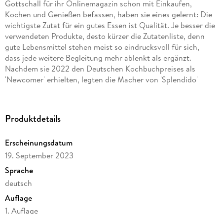
Gottschall für ihr Onlinemagazin schon mit Einkaufen,
Kochen und Genießen befassen, haben sie eines gelernt: Die
wichtigste Zutat für ein gutes Essen ist Qualität. Je besser die
verwendeten Produkte, desto kürzer die Zutatenliste, denn
gute Lebensmittel stehen meist so eindrucksvoll für sich,
dass jede weitere Begleitung mehr ablenkt als ergänzt.
Nachdem sie 2022 den Deutschen Kochbuchpreises als
'Newcomer' erhielten, legten die Macher von 'Splendido'
nach und wurden 2023 für ihr zweites Buch mit Gold in der
Kategorie 'Italienische Kochbücher' und 2024 mit dem Swiss
Gourmet Award in Gold belohnt. In ihrem neuen Buch
Produktdetails
beantworten Mercedes Lauenstein und Juri Gottschall die
Frage, was überhaupt gute Produkte sind. Wo findet, wie
Erscheinungsdatum
erkennt und verarbeitet man sie? Sie legen den Fokus auf den
19. September 2023
Aspekt der Warenkunde italienischer Erzeugnisse: Ob
Gemüse, Kräuter, Käse oder Fette, die italienische Küche ist
Sprache
und bleibt die Meisterin der Produktqualität, der Biodiversität
deutsch
und der maximalen Einfachheit bei maximaler Kreativität. Sie
Auflage
funktioniert dort am besten, wo das kompromisslos
hochwertige Grundprodukt der eigentliche Star sein darf. Zu
1. Auflage
jeder Produktgruppe gibt es die besten Rezepte in bewährter