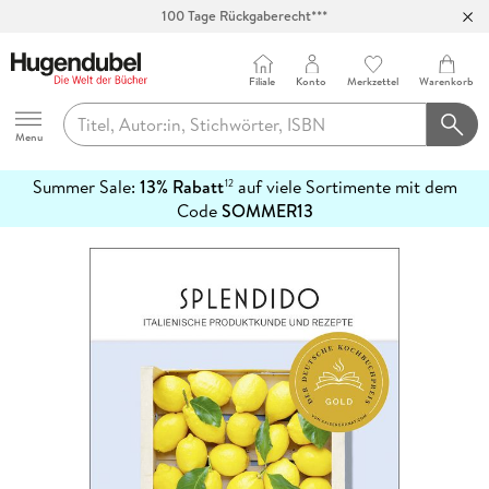
100 Tage Rückgaberecht***
Abholung in über 100 Filialen
Filiale
Konto
Merkzettel
Warenkorb
Hugendubel
Menu
Summer Sale:
13% Rabatt
auf viele Sortimente mit dem
12
mehr
Code
SOMMER13
erfahren