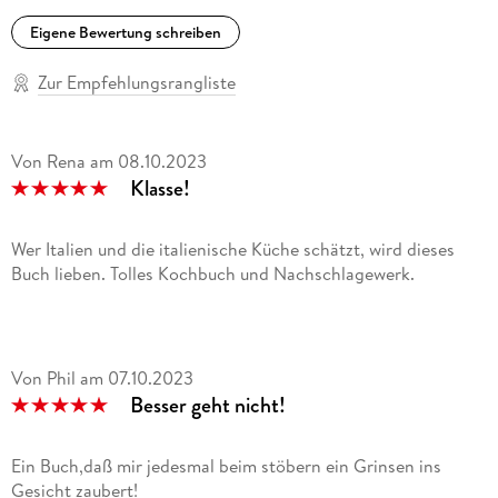
Schlichtheit so anmutig anzusehen sind, dass man sich fragt,
Eigene Bewertung schreiben
wie das eigentlich sein kann. [ ] Dieses Kochbuch muss in
jedem italienischen Kochbuchregal stehen. Muss. Denn wer
Zur Empfehlungsrangliste
gerne italienisch isst, kommt hieran nicht vorbei. [ ] Es ist
Liebe! «
Benjamin Cordes, KAISERGRANAT. DE
Von Rena
am
08.10.2023
Klasse!
»Ein Buch, das man über die Jahre hinweg garantiert immer
wieder zur Hand nehmen wird. «
Michaela Bogner, SUPEROLIO
Wer Italien und die italienische Küche schätzt, wird dieses
Buch lieben. Tolles Kochbuch und Nachschlagewerk.
»Die grandiosen Produkte Italiens stehen auch beim zweiten
Splendido-Band wieder im Vordergrund. Abermals ohne
Mengenangaben, aber garantiert mit wunderbarem Ergebnis.
«
Von Phil
am
07.10.2023
Anneke Wardenbach, ITALIEN MAGAZIN
Besser geht nicht!
»Nichts als grandios - inhaltlich, optisch, im Ton und in Liebe
fürs Thema«
Ein Buch,daß mir jedesmal beim stöbern ein Grinsen ins
Jakob Biazza, SÜDDEUTSCHE ZEITUNG
Gesicht zaubert!