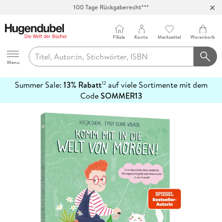
100 Tage Rückgaberecht***
Abholung in über 100 Filialen
Filiale
Konto
Merkzettel
Warenkorb
Hugendubel
Menu
Summer Sale:
13% Rabatt
auf viele Sortimente mit dem
12
mehr
Code
SOMMER13
erfahren