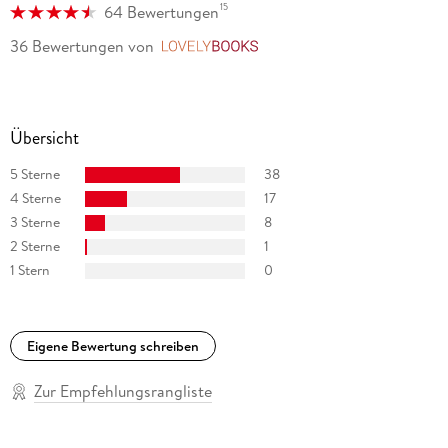
15
64 Bewertungen
Papeterieprodukten und Kalendern zum Thema
Nachhaltigkeit beschäftigt sie sich in ihrer Arbeit mit
36 Bewertungen
von
LovelyBooks
sozialem Wandel, z. B. Gleichberechtigung, Klima und
Diversität am liebsten bunt und lustig!
Übersicht
5 Sterne
38
4 Sterne
17
3 Sterne
8
2 Sterne
1
1 Stern
0
Eigene Bewertung schreiben
Zur Empfehlungsrangliste