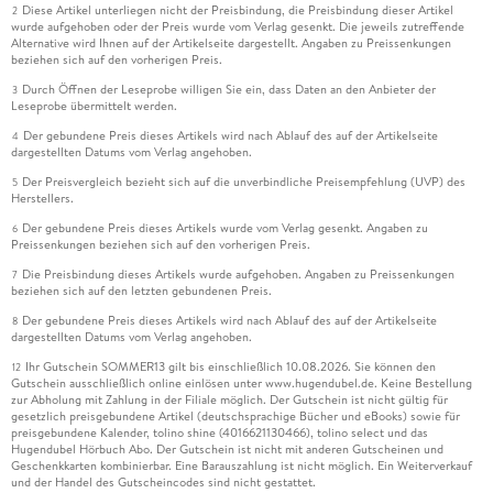
Diese Artikel unterliegen nicht der Preisbindung, die Preisbindung dieser Artikel
2
wurde aufgehoben oder der Preis wurde vom Verlag gesenkt. Die jeweils zutreffende
Alternative wird Ihnen auf der Artikelseite dargestellt. Angaben zu Preissenkungen
beziehen sich auf den vorherigen Preis.
Durch Öffnen der Leseprobe willigen Sie ein, dass Daten an den Anbieter der
3
Leseprobe übermittelt werden.
Der gebundene Preis dieses Artikels wird nach Ablauf des auf der Artikelseite
4
dargestellten Datums vom Verlag angehoben.
Der Preisvergleich bezieht sich auf die unverbindliche Preisempfehlung (UVP) des
5
Herstellers.
Der gebundene Preis dieses Artikels wurde vom Verlag gesenkt. Angaben zu
6
Preissenkungen beziehen sich auf den vorherigen Preis.
Die Preisbindung dieses Artikels wurde aufgehoben. Angaben zu Preissenkungen
7
beziehen sich auf den letzten gebundenen Preis.
Der gebundene Preis dieses Artikels wird nach Ablauf des auf der Artikelseite
8
dargestellten Datums vom Verlag angehoben.
Ihr Gutschein SOMMER13 gilt bis einschließlich 10.08.2026. Sie können den
12
Gutschein ausschließlich online einlösen unter www.hugendubel.de. Keine Bestellung
zur Abholung mit Zahlung in der Filiale möglich. Der Gutschein ist nicht gültig für
gesetzlich preisgebundene Artikel (deutschsprachige Bücher und eBooks) sowie für
preisgebundene Kalender, tolino shine (4016621130466), tolino select und das
Hugendubel Hörbuch Abo. Der Gutschein ist nicht mit anderen Gutscheinen und
Geschenkkarten kombinierbar. Eine Barauszahlung ist nicht möglich. Ein Weiterverkauf
und der Handel des Gutscheincodes sind nicht gestattet.