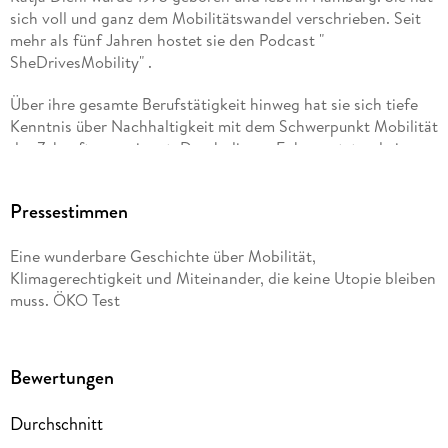
sich voll und ganz dem Mobilitätswandel verschrieben. Seit
mehr als fünf Jahren hostet sie den Podcast "
SheDrivesMobility" .
Über ihre gesamte Berufstätigkeit hinweg hat sie sich tiefe
Kenntnis über Nachhaltigkeit mit dem Schwerpunkt Mobilität
der Zukunft angeeignet. Durch diesen Fokus entstand ein
umfassendes Netzwerk in Deutschland und anderen
europäischen Ländern.
Pressestimmen
Für ihre Arbeit hat sie zahlreiche Auszeichnungen erhalten, u.
a. wurde sie 2020 vom Focus zu den " 100 Frauen des Jahres"
Eine wunderbare Geschichte über Mobilität,
gezählt, 2019 kam sie auf die Liste " 25 LinkedIn TopVoices in
Klimagerechtigkeit und Miteinander, die keine Utopie bleiben
Deutschland, Österreich und der Schweiz" und gilt als eine
muss. ÖKO Test
der " Remarkable Women in Transport" .
Ihre Bücher " Autokorrektur" und " Raus aus der AUTOkratie"
Bewertungen
waren wochenlang auf der Spiegel-Bestsellerliste.
Durchschnitt
Emily Claire Völker arbeitet seit 2008 als freischaffende
Künstlerin und seit 2016 als Illustratorin. Neben