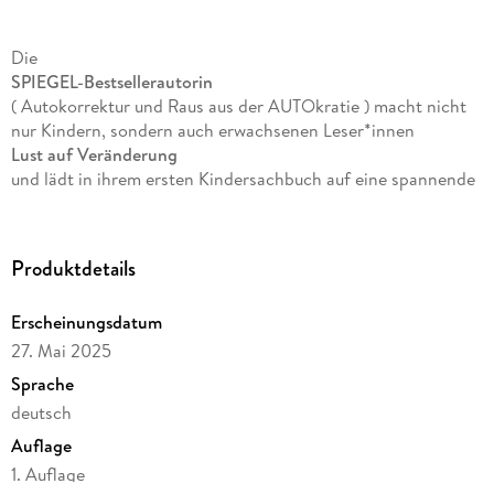
Die
SPIEGEL-
Bestsellerautorin
( Autokorrektur und Raus aus der AUTOkratie ) macht nicht
nur Kindern, sondern auch erwachsenen Leser*innen
Lust auf Veränderung
und lädt in ihrem ersten Kindersachbuch auf eine spannende
Reise in die Welt von morgen ein.
Produktdetails
gemeinsam mit der fünfjährigen Hauptfigur Hope tauchen
die Leser*innen in eine
Erscheinungsdatum
Welt der Zukunft
ein, in der es viel Spannendes und Neues zu entdecken
27. Mai 2025
gibt
Sprache
kindgerecht erklärt
deutsch
mit Beispielen aus der Lebensrealität von Kindern aus der
Auflage
Stadt sowie vom Land
1. Auflage
farbenfrohe Illustrationen mit starker Message von Emily