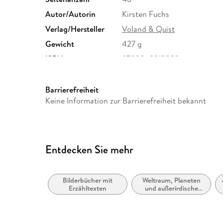
Autor/Autorin
Kirsten Fuchs
Verlag/Hersteller
Voland & Quist
Gewicht
427 g
ISBN
9783863912833
Barrierefreiheit
Keine Information zur Barrierefreiheit bekannt
Entdecken Sie mehr
Bilderbücher mit
Weltraum, Planeten
Erzähltexten
und außerirdische
Orte