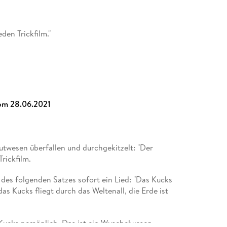
den Trickfilm."
om 28.06.2021
twesen überfallen und durchgekitzelt: "Der
rickfilm.
 des folgenden Satzes sofort ein Lied: "Das Kucks
 das Kucks fliegt durch das Weltenall, die Erde ist
ucks persönlich. Das ist ein Wuschelwesen,