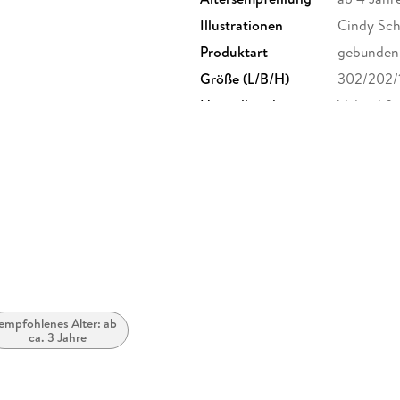
Illustrationen
Cindy Sc
Produktart
gebunden
Größe (L/B/H)
302/202/
Herstelleradresse
Voland & 
quist.de
empfohlenes Alter: ab
ca. 3 Jahre