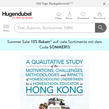
100 Tage Rückgaberecht***
Abholung in über 100 Filialen
Filiale
Konto
Merkzettel
Warenkorb
Hugendubel
Menu
Summer Sale:
13% Rabatt
auf viele Sortimente mit dem
12
mehr
Code
SOMMER13
erfahren