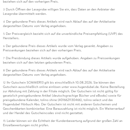
beziehen sich auf den vorherigen Preis.
Durch Öffnen der Leseprobe willigen Sie ein, dass Daten an den Anbieter der
3
Leseprobe übermittelt werden.
Der gebundene Preis dieses Artikels wird nach Ablauf des auf der Artikelseite
4
dargestellten Datums vom Verlag angehoben.
Der Preisvergleich bezieht sich auf die unverbindliche Preisempfehlung (UVP) des
5
Herstellers.
Der gebundene Preis dieses Artikels wurde vom Verlag gesenkt. Angaben zu
6
Preissenkungen beziehen sich auf den vorherigen Preis.
Die Preisbindung dieses Artikels wurde aufgehoben. Angaben zu Preissenkungen
7
beziehen sich auf den letzten gebundenen Preis.
Der gebundene Preis dieses Artikels wird nach Ablauf des auf der Artikelseite
8
dargestellten Datums vom Verlag angehoben.
Ihr Gutschein SOMMER13 gilt bis einschließlich 10.08.2026. Sie können den
12
Gutschein ausschließlich online einlösen unter www.hugendubel.de. Keine Bestellung
zur Abholung mit Zahlung in der Filiale möglich. Der Gutschein ist nicht gültig für
gesetzlich preisgebundene Artikel (deutschsprachige Bücher und eBooks) sowie für
preisgebundene Kalender, tolino shine (4016621130466), tolino select und das
Hugendubel Hörbuch Abo. Der Gutschein ist nicht mit anderen Gutscheinen und
Geschenkkarten kombinierbar. Eine Barauszahlung ist nicht möglich. Ein Weiterverkauf
und der Handel des Gutscheincodes sind nicht gestattet.
Leider können wir die Echtheit der Kundenbewertung aufgrund der großen Zahl an
15
Einzelbewertungen nicht prüfen.